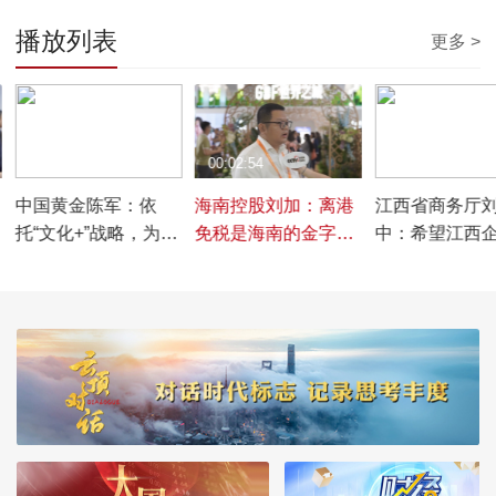
播放列表
更多 >
00:04:45
00:02:54
00:04:23
中国黄金陈军：依
海南控股刘加：离港
江西省商务厅
托“文化+”战略，为黄
免税是海南的金字招
中：希望江西
金珠宝产业赋能
牌，也是海南控股要
向国际大品牌
持续发力的领域
提升研发能力
自有品牌