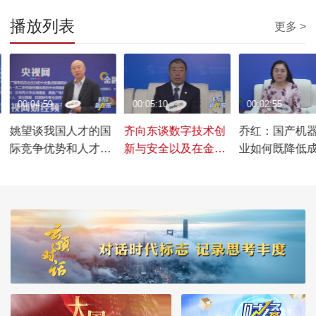
播放列表
更多 >
00:04:59
00:05:10
00:02:55
姚望谈我国人才的国
齐向东谈数字技术创
乔红：国产机
际竞争优势和人才制
新与安全以及在金融
业如何既降低
度制定
业的应用
拥有更广泛的