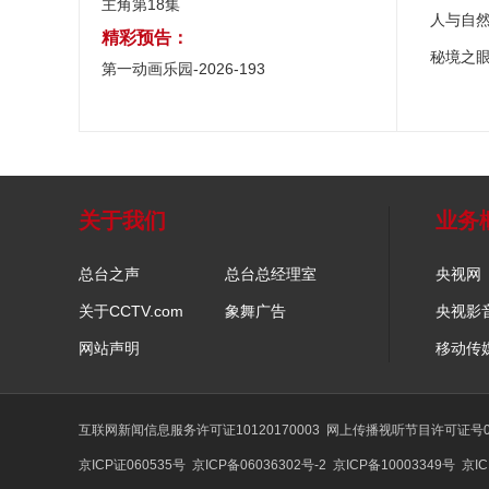
主角第18集
人与自
精彩预告：
秘境之
第一动画乐园-2026-193
关于我们
业务
总台之声
总台总经理室
央视网
关于CCTV.com
象舞广告
央视影
网站声明
移动传
互联网新闻信息服务许可证10120170003
网上传播视听节目许可证号01
京ICP证060535号
京ICP备06036302号-2
京ICP备10003349号
京IC