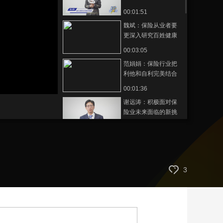
推动保险历史文化传
00:01:51
艺术
汽车
数智
5G
产业+
承
魏斌：保险从业者要
时尚
天气
才艺
网展
央央好物
更深入研究百姓健康
等多方面的需求
00:03:05
范娟娟：保险行业把
利他和自利完美结合
静
00:01:36
音
(m)
谢远涛：积极面对保
险业未来面临的新挑
战
00:02:28
黄宝印：把保险历史
文化继承好、记录
好、研究好、传承好
00:04:38
3
是我们的责任
贾非：氢能是能源的
终极形式
00:04:00
贾非：技术更新后氢