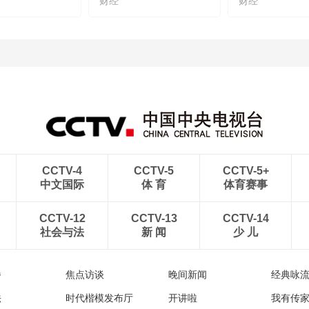
财经
财经
CCTV-4
CCTV-5
CCTV-5+
中文国际
体 育
体育赛事
CCTV-12
CCTV-13
CCTV-14
社会与法
新 闻
少 儿
播
焦点访谈
晚间新闻
经典咏
法
时代楷模发布厅
开讲啦
我有传