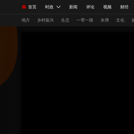
首页
时政
新闻
评论
视频
财经
人民领袖习近平
直播
海外频道
片库
iPanda
栏目大全
联播+
English
中国领导人
节目单
Монгол
听音
央视快评
微视频
习
地方
乡村振兴
生态
一带一路
央博
文化
总台春晚
网络春晚
共产党员网
秧纪录
新闻
国内
国际
评论
经济
军事
人民领袖习近平
联播+
热解读
天天学习
视频
小央视频
小央直播
直播中国
熊猫
现场
前线
比划
快看
蓝海中国
新兵
体育
直播
竞猜
2026年世界杯
2026
VIP会员
CCTV奥林匹克频道
生活体育大会