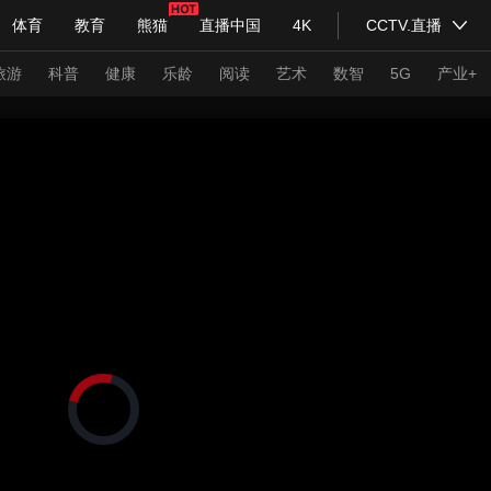
体育
教育
熊猫
直播中国
4K
CCTV.直播
式妙语
主持人
下载央视影音
热解读
天天学习
旅游
科普
健康
乐龄
阅读
艺术
数智
5G
产业+
纪录片网
国家大剧院
大型活动
科技
法治
文娱
人物
公益
图片
习式妙语
央视快评
央视网评
光华锐评
锋面
频道
VR/AR
4K专区
全景新闻
请入列
人生第一次
人生第二次
正
在
年冬奥会
CBA
NBA
中超
国足
国际足球
网球
综
加
载
体育江湖
文化体育
视
冰雪道路
足球道路
频