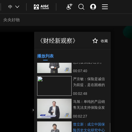
00:02:35
中
王晓健：要为华侨金
融发展创造更好的政
央央好物
策环境
00:03:28
高星：保险历史文化
的研究需要更深入更
《财经新观察》
收藏
曾立新：成立中国
正在播放
系统化
00:03:37
保险历史文化研究中心推动保
险历史文化传承
播放列表
林宝清：保险首先要
想到被保险人的利
益，先利人才能达己
00:07:40
严京敏：保险是诚信
为前提，是在困难的
时候，给予支持帮助
00:02:48
马旭：单纯的产品销
售无法支持保险业发
展，对客户的服务才
合体育
亚冬会
00:02:27
是本源
曾立新：成立中国保
险历史文化研究中心