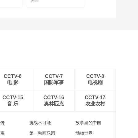
财经
乔红：国产机器人企
业如何既降低成本又
拥有更广泛的市场
00:02:55
何华杰谈精致露营的
发展趋势和公司的双
主业发展模式
00:09:19
高元：金融机构助力
医疗健康产业发展
00:08:04
倪光南：加大对原始
CCTV-6
CCTV-7
CCTV-8
创新的支持力度
电 影
国防军事
电视剧
00:03:54
以岭药业孙学非：以
CCTV-15
CCTV-16
CCTV-17
岭药业走出了一条具
音 乐
奥林匹克
农业农村
有自身特色的循证医
00:05:18
学之路
爱仕达陈合林：配合
流传
挑战不可能
故事里的中国
政府“双碳”精神，推动
整个体系的管理
家宝
第一动画乐园
动物世界
00:04:53