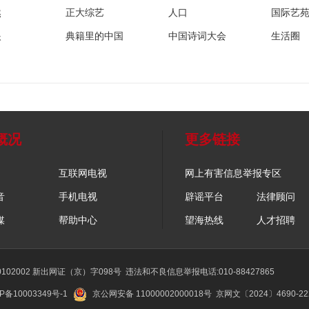
然
正大综艺
人口
国际艺
眼
典籍里的中国
中国诗词大会
生活圈
概况
更多链接
互联网电视
网上有害信息举报专区
音
手机电视
辟谣平台
法律顾问
媒
帮助中心
望海热线
人才招聘
02002 新出网证（京）字098号
违法和不良信息举报电话:010-88427865
P备10003349号-1
京公网安备 11000002000018号
京网文〔2024〕4690-2