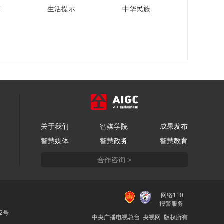
正谷农业张友廷：正
苑
生活提示
中华民族
谷做有机农业始终立
足于可持续发展理念
00:05:49
瑞金医院陈黎雄：科
技创新为睡眠障碍人
群带来睡眠新体验
00:04:34
中国黄金陈军：依
托“文化+”战略，为黄
金珠宝产业赋能
00:04:45
海南控股刘加：离港
关于我们
智媒学院
成果发布
免税是海南的金字招
智慧媒体
智慧政务
智慧教育
牌，也是海南控股要
00:02:54
持续发力的领域
合作咨询 >
江西省商务厅刘卫
中：希望江西企业多
向国际大品牌学习，
00:04:23
提升研发能力，创造
网络110
大窑苏彩艳：借助国
自有品牌
报警服务
潮复兴和文化自信的
22号
中央广播电视总台 央视网 版权所有
崛起浪潮，大汽水行