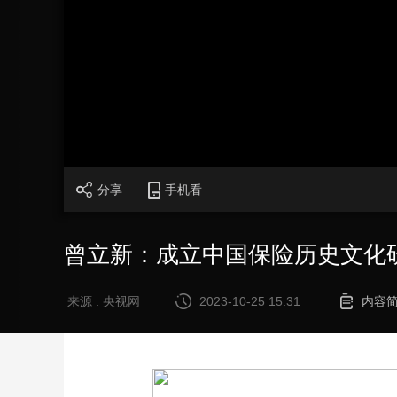
财经
教育
乡村振兴
生态环境
一带一路
大国智造
大国展会
大国保险
云顶对话
加
载
/
完
成
:
CCTV.节目官网
直播
节目单
栏目
片库
0%
分享
手机看
曾立新：成立中国保险历史文化
来源 : 央视网
2023-10-25 15:31
内容