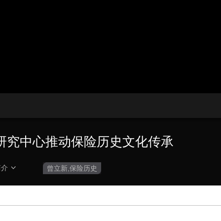
播
放
央博
非遗
文化
旅游
科普
健康
乐龄
阅读
器。
云起
超级工厂
智敬中国
全民健康
颜选攻略
海洋
播
画
设
放
质
置
热播榜
总台企业白名单
速
度
研究中心推动保险历史文化传承
简介
曾立新,保险历史