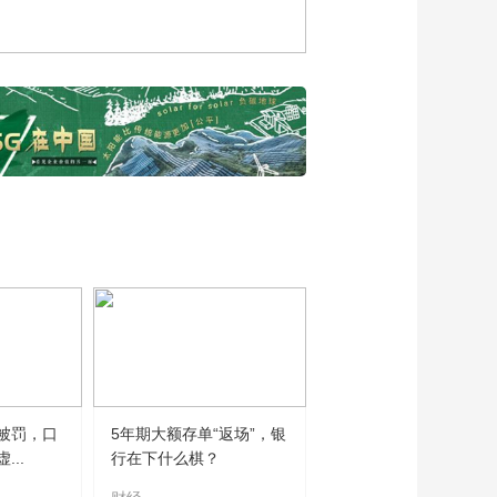
能客车续航里程将实
现飞跃
00:05:00
杨思捷：积极打造国
家电投的投资生态
00:01:51
鄂维南：人工智能对
科学研究、产业和实
体经济制造业的影响
00:04:36
王志伟谈中医药产业
化智能化发展机遇
00:10:06
姚望谈我国人才的国
际竞争优势和人才制
度制定
00:04:59
齐向东谈数字技术创
被罚，口
5年期大额存单“返场”，银
新与安全以及在金融
..
行在下什么棋？
业的应用
00:05:10