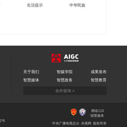
马旭：单纯的产品销
苑
生活提示
中华民族
售无法支持保险业发
展，对客户的服务才
00:02:27
是本源
曾立新：成立中国保
险历史文化研究中心
推动保险历史文化传
00:01:51
承
魏斌：保险从业者要
更深入研究百姓健康
等多方面的需求
00:03:05
范娟娟：保险行业把
关于我们
智媒学院
成果发布
利他和自利完美结合
智慧媒体
智慧政务
智慧教育
00:01:36
合作咨询 >
谢远涛：积极面对保
险业未来面临的新挑
战
00:02:28
网络110
黄宝印：把保险历史
报警服务
文化继承好、记录
22号
中央广播电视总台 央视网 版权所有
好、研究好、传承好