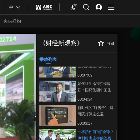
00:01:12
级
中
安筱鹏：AI大模型是
一个体系化的竞争
央央好物
00:08:11
崔小丽：银行要有金
融知识和产业知识的
《财经新观察》
收藏
一杯奶如何“链”全
正在播放
专业性
00:04:54
球？伊利给出这样的答案
播放列表
叶剑：节能减排和绿
色发展是正大集团的
核心责任
00:07:09
如何让生命“链”出精
彩？国药集团中国生
物这样做
00:04:34
新时代的“好房子”，建
研院打算这么盖
合体育
亚冬会
00:03:17
一杯奶如何“链”全球？
伊利给出这样的答案