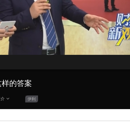
央博
非遗
文化
旅游
科普
健康
乐龄
阅读
云起
超级工厂
智敬中国
全民健康
颜选攻略
海洋
热播榜
总台企业白名单
这样的答案
简介
伊利