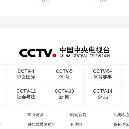
财经
财经
CCTV-4
CCTV-5
CCTV-5+
中文国际
体 育
体育赛事
CCTV-12
CCTV-13
CCTV-14
社会与法
新 闻
少 儿
播
焦点访谈
晚间新闻
经典咏
法
时代楷模发布厅
开讲啦
我有传