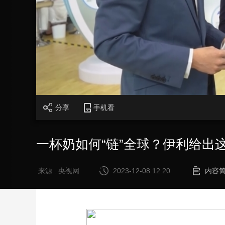
财经
教育
乡村振兴
生态环境
一带一路
大国智造
大国展会
大国保险
云顶对话
CCTV.节目官网
直播
节目单
栏目
片库
分享
手机看
一杯奶如何“链”全球？伊利给出
来源 : 央视网
2023-12-08 12:20
内容