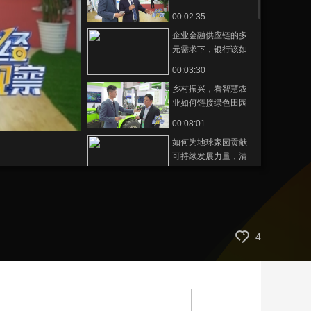
00:02:35
艺术
汽车
数智
5G
产业+
企业金融供应链的多
时尚
天气
才艺
网展
央央好物
元需求下，银行该如
何提供金融服务？
00:03:30
乡村振兴，看智慧农
业如何链接绿色田园
生活？
00:08:01
如何为地球家园贡献
可持续发展力量，清
洁能源企业这么做！
00:00:54
“液体黄金”跨越山海走
出国门
00:07:53
4
从奶牛育种到牧场发
电，科技这样赋能绿
色奶业
00:05:59
科技型企业金融服务