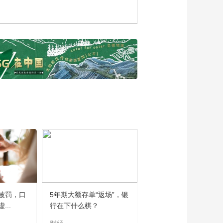
难？看科技与金融如
何“双向奔赴”
00:04:21
链接世界 多家金融机
构表示助力供应链畅
通高效
00:03:10
共创未来 加强全球产
业链供应链合作
00:02:01
平安养老险党委书
记、董事长甘为民：
竭力为所有委托人创
00:09:48
造更大、更多的价值
中国—东盟信息港股
份有限公司联席总裁
钟能：希望通过数智
00:02:40
化贸易服务，提升中
记者探访“好客山东 好
国和东盟的贸易总量
被罚，口
5年期大额存单“返场”，银
品山东”2023北京推介
..
行在下什么棋？
活动
00:06:06