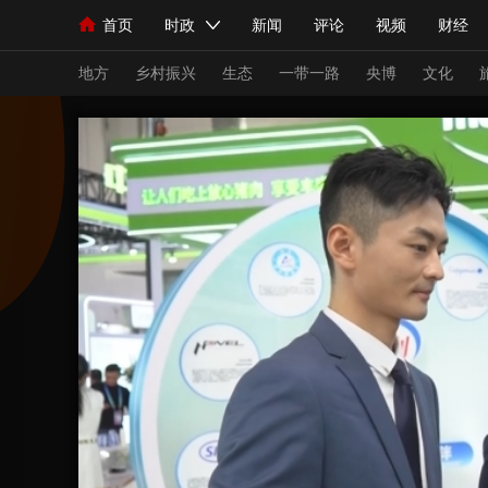
首页
时政
新闻
评论
视频
财经
人民领袖习近平
直播
海外频道
片库
iPanda
栏目大全
联播+
English
中国领导人
节目单
Монгол
听音
央视快评
微视频
习
地方
乡村振兴
生态
一带一路
央博
文化
总台春晚
网络春晚
共产党员网
秧纪录
新闻
国内
国际
评论
经济
军事
人民领袖习近平
联播+
热解读
天天学习
视频
小央视频
小央直播
直播中国
熊猫
现场
前线
比划
快看
蓝海中国
新兵
体育
直播
竞猜
2026年世界杯
2026
VIP会员
CCTV奥林匹克频道
生活体育大会