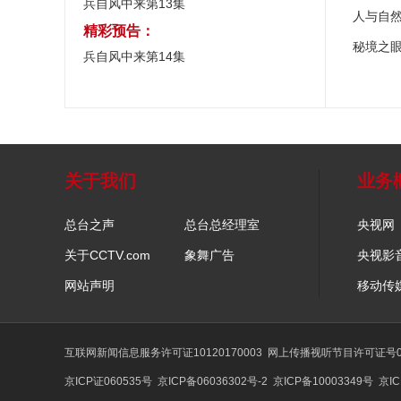
兵自风中来第13集
人与自
精彩预告：
秘境之
兵自风中来第14集
关于我们
业务
总台之声
总台总经理室
央视网
关于CCTV.com
象舞广告
央视影
网站声明
移动传
互联网新闻信息服务许可证10120170003
网上传播视听节目许可证号01
京ICP证060535号
京ICP备06036302号-2
京ICP备10003349号
京IC