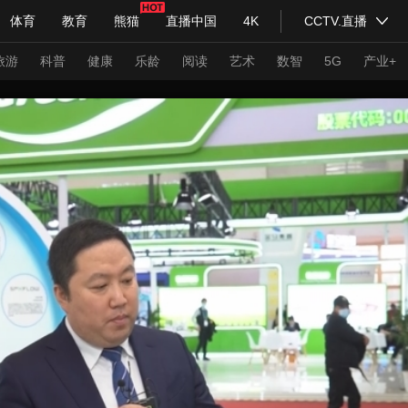
体育
教育
熊猫
直播中国
4K
CCTV.直播
式妙语
主持人
下载央视影音
热解读
天天学习
旅游
科普
健康
乐龄
阅读
艺术
数智
5G
产业+
纪录片网
国家大剧院
大型活动
科技
法治
文娱
人物
公益
图片
习式妙语
央视快评
央视网评
光华锐评
锋面
频道
VR/AR
4K专区
全景新闻
请入列
人生第一次
人生第二次
年冬奥会
CBA
NBA
中超
国足
国际足球
网球
综
体育江湖
文化体育
冰雪道路
足球道路