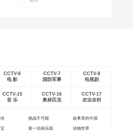
财经
国务院参事石勇：要
做出全社会的征信系
统 才可能有统一大市
00:04:48
场的形成
李扬：金融生态对金
融发展至关重要
00:02:35
王晓健：要为华侨金
融发展创造更好的政
策环境
00:03:28
高星：保险历史文化
CCTV-6
CCTV-7
CCTV-8
的研究需要更深入更
电 影
国防军事
电视剧
系统化
00:03:37
林宝清：保险首先要
CCTV-15
CCTV-16
CCTV-17
想到被保险人的利
音 乐
奥林匹克
农业农村
益，先利人才能达己
00:07:40
严京敏：保险是诚信
流传
挑战不可能
故事里的中国
为前提，是在困难的
时候，给予支持帮助
家宝
第一动画乐园
动物世界
00:02:48