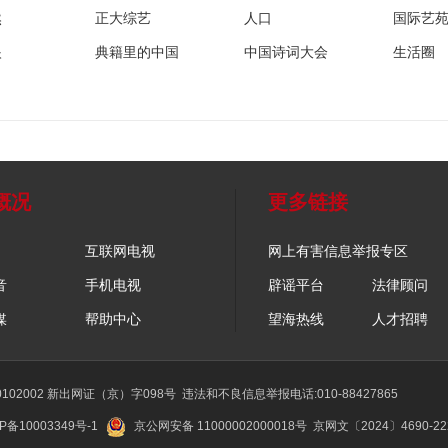
然
正大综艺
人口
国际艺
眼
典籍里的中国
中国诗词大会
生活圈
概况
更多链接
互联网电视
网上有害信息举报专区
音
手机电视
辟谣平台
法律顾问
媒
帮助中心
望海热线
人才招聘
02002 新出网证（京）字098号
违法和不良信息举报电话:010-88427865
P备10003349号-1
京公网安备 11000002000018号
京网文〔2024〕4690-2