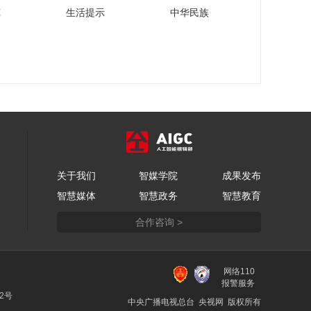
新东方教育科技集团
苑
生活提示
中华民族
CEO周成刚：让国际
教育助力我们的孩子
00:03:18
实现理念、看法、眼
柳晓娅：方太致力为
界、能力的多元跨界
消费者提供至臻优雅
的生活方式
00:04:03
李一峰解读小熊电器
的年轻化、数智化和
国际化之路
00:11:09
徐洪才谈“新质生产
关于我们
智媒学院
成果发布
力”如何改变我们未来
智慧媒体
智慧政务
智慧教育
的生活
00:09:02
合作咨询 >
巴放谈城市轨道交通
为美好生活提速加力
00:08:45
网络110
李宇：新质生产力将
报警服务
如何改变我们的生
22号
中央广播电视总台 央视网 版权所有
活“质”量