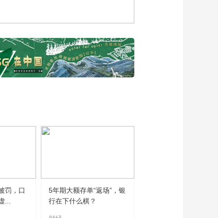
黄英谈徽派精品走向
世界之路
00:04:34
湖南省商务厅副厅长
邓卫平：湖南好物诠
释传统与创新完美融
00:03:55
合
海南国际经济发展局
副局长黄璀谈消博会
给海南带来的发展机
00:02:01
遇
中国工程院院士蒋昌
俊谈如何让人工智能
成为国家的“智慧动能”
00:09:48
中国工程院院士刘韵
洁谈科技带来无限可
能，将智慧融入生活
00:12:27
探访糖酒会：电商品
被罚，口
5年期大额存单“返场”，银
牌布局线下渠道，实
..
行在下什么棋？
现用户增长新趋势
00:01:11