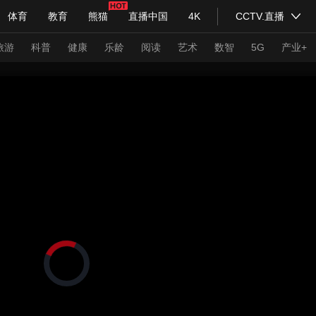
体育
教育
熊猫
直播中国
4K
CCTV.直播
式妙语
主持人
下载央视影音
热解读
天天学习
旅游
科普
健康
乐龄
阅读
艺术
数智
5G
产业+
纪录片网
国家大剧院
大型活动
科技
法治
文娱
人物
公益
图片
习式妙语
央视快评
央视网评
光华锐评
锋面
频道
VR/AR
4K专区
全景新闻
请入列
人生第一次
人生第二次
正
在
年冬奥会
CBA
NBA
中超
国足
国际足球
网球
综
加
载
体育江湖
文化体育
视
冰雪道路
足球道路
频