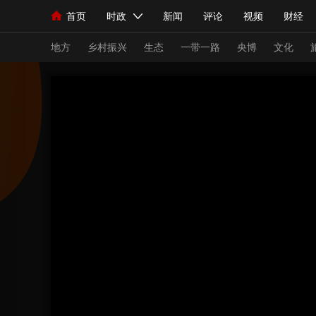
首页
时政
新闻
评论
视频
财经
人民领袖习近平
直播
海外频道
片库
iPanda
栏目大全
联播+
English
中国领导人
节目单
Монгол
听音
央视快评
微视频
习
地方
乡村振兴
生态
一带一路
央博
文化
总台春晚
网络春晚
共产党员网
秧纪录
新闻
国内
国际
评论
经济
军事
人民领袖习近平
联播+
热解读
天天学习
视频
小央视频
小央直播
直播中国
熊猫
现场
前线
比划
快看
蓝海中国
新兵
体育
直播
竞猜
2026年世界杯
2026
VIP会员
CCTV奥林匹克频道
生活体育大会