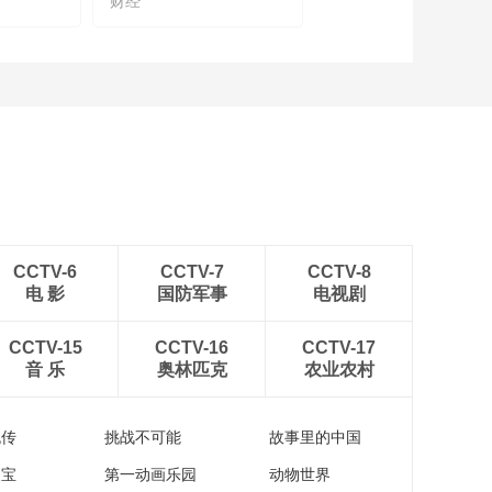
财经
九阳电器“三十而立”：
感受小家电智体验
00:05:04
探访糖酒会：数字化
转型助推产销新模式
00:01:55
探访糖酒会：高品质
酱香酒“高品质不等于
高价”
00:02:39
从新酒潮饮、川酿佳
CCTV-6
CCTV-7
CCTV-8
肴，到艺术市集、非
电 影
国防军事
电视剧
遗体验，跟随主持人
00:02:57
一起来沉浸式体验春
从糖酒会看今年酒业
糖节
CCTV-15
CCTV-16
CCTV-17
发展趋势
音 乐
奥林匹克
农业农村
00:07:02
110秒抢先看糖酒会！
流传
挑战不可能
故事里的中国
家宝
第一动画乐园
动物世界
00:01:50