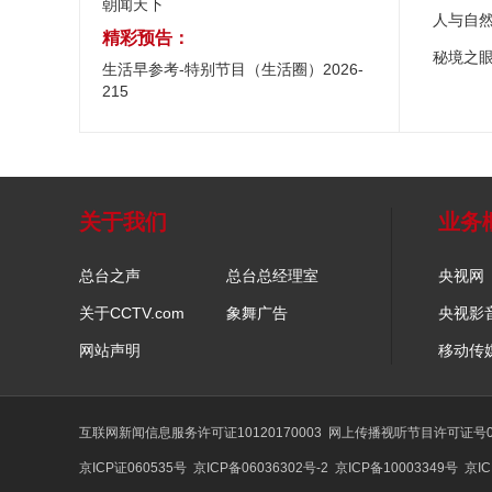
朝闻天下
人与自
精彩预告：
秘境之
生活早参考-特别节目（生活圈）2026-
215
关于我们
业务
总台之声
总台总经理室
央视网
关于CCTV.com
象舞广告
央视影
网站声明
移动传
互联网新闻信息服务许可证10120170003
网上传播视听节目许可证号01
京ICP证060535号
京ICP备06036302号-2
京ICP备10003349号
京IC