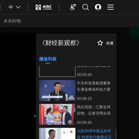
00:06:24
济，四大场景展现新
中
第四范式总裁胡时伟
质生产力
谈AI人才网络的培育
央央好物
00:08:32
诺诚健华董事长崔霁
松谈“创新药”的新质生
《财经新观察》
收藏
九阳30周年新品发
正在播放
产力
00:07:29
布会 科技助力健康生活新篇章
播放列表
泰康保险集团首席科
技创新官杜彦斌谈保
险行业科技创新如何
00:05:46
助推康养产业发展
中关村发展集团董事
长潘金峰谈科技力量
赋能高质量发展
00:08:15
我在现场：汇聚全球
好物，记者消博会现
场体验消费新趋势
合体育
亚冬会
00:06:40
九阳30周年新品发布
会 科技助力健康生活