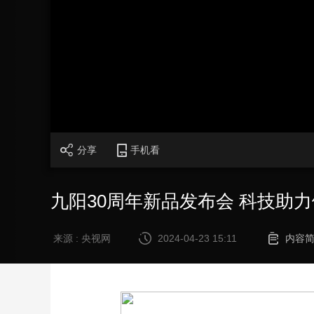
财经
教育
乡村振兴
生态环境
一带一路
大国智造
大国展会
大国保险
云顶对话
加
载
/
完
成
:
CCTV.节目官网
直播
节目单
栏目
片库
0%
分享
手机看
九阳30周年新品发布会 科技助
来源 : 央视网
2024-04-23 15:11
内容