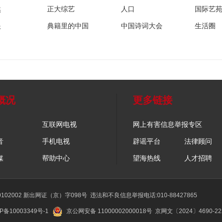
然
正大综艺
人口
国际艺
眼
典籍里的中国
中国诗词大会
生活圈
概况
更多链接
互联网电视
网上有害信息举报专区
音
手机电视
辟谣平台
法律顾问
媒
帮助中心
望海热线
人才招聘
02002 新出网证（京）字098号
违法和不良信息举报电话:010-88427865
P备10003349号-1
京公网安备 11000002000018号
京网文〔2024〕4690-2