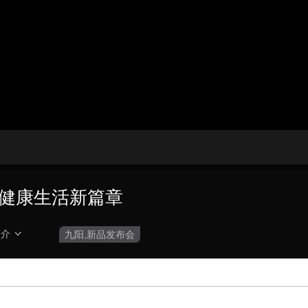
播
放
央博
非遗
文化
旅游
科普
健康
乐龄
阅读
器。
云起
超级工厂
智敬中国
全民健康
颜选攻略
海洋
播
画
设
放
质
置
热播榜
总台企业白名单
速
度
力健康生活新篇章
简介
九阳,新品发布会