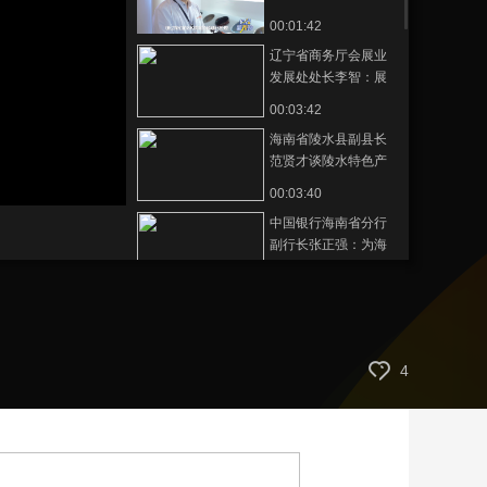
新篇章
00:01:42
艺术
汽车
数智
5G
产业+
辽宁省商务厅会展业
时尚
天气
才艺
网展
央央好物
发展处处长李智：展
品涵盖吃穿住用行，
00:03:42
全面展示辽宁企业的
海南省陵水县副县长
蓬勃发展
范贤才谈陵水特色产
业与创新技术
静
00:03:40
音
(m)
中国银行海南省分行
副行长张正强：为海
南自贸港的高质量发
00:03:05
展贡献数字力量
浙江省商务厅贸发处
二级调研员朱文奇谈
浙江产品的精湛工
00:03:58
4
艺，以及浙江特色的
交通银行海南省分行
创新技术与服务
副行长陈超：科技、
国风、休闲场景下，
00:03:25
为支付提供便利化服
安徽省商务厅副厅长
务