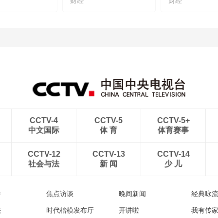
财经
财经
CCTV-4
CCTV-5
CCTV-5+
中文国际
体 育
体育赛事
CCTV-12
CCTV-13
CCTV-14
社会与法
新 闻
少 儿
播
焦点访谈
晚间新闻
经典咏
法
时代楷模发布厅
开讲啦
我有传