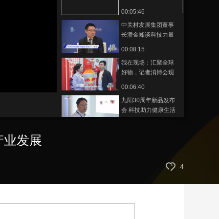
险行业科技创新如何
00:05:46
艺术
汽车
数智
5G
产业+
助推康养产业发展
中关村发展集团董事
时尚
天气
才艺
网展
央央好物
长潘金峰谈科技力量
赋能高质量发展
00:08:15
我在现场：汇聚全球
好物，记者消博会现
场体验消费新趋势
静
00:06:40
音
(m)
九阳30周年新品发布
会 科技助力健康生活
新篇章
00:01:42
产业发展
辽宁省商务厅会展业
发展处处长李智：展
品涵盖吃穿住用行，
00:03:42
4
全面展示辽宁企业的
海南省陵水县副县长
蓬勃发展
范贤才谈陵水特色产
业与创新技术
00:03:40
中国银行海南省分行