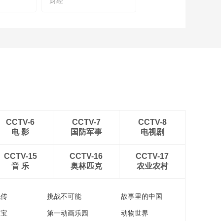
财经
中国工程院院士蒋昌
俊谈如何让人工智能
成为国家的“智慧动能”
00:09:48
中国工程院院士刘韵
洁谈科技带来无限可
能，将智慧融入生活
00:12:27
探访糖酒会：电商品
牌布局线下渠道，实
现用户增长新趋势
00:01:11
九阳电器“三十而立”：
CCTV-6
CCTV-7
CCTV-8
感受小家电智体验
电 影
国防军事
电视剧
00:05:04
探访糖酒会：数字化
CCTV-15
CCTV-16
CCTV-17
转型助推产销新模式
音 乐
奥林匹克
农业农村
00:01:55
探访糖酒会：高品质
流传
挑战不可能
故事里的中国
酱香酒“高品质不等于
高价”
家宝
第一动画乐园
动物世界
00:02:39