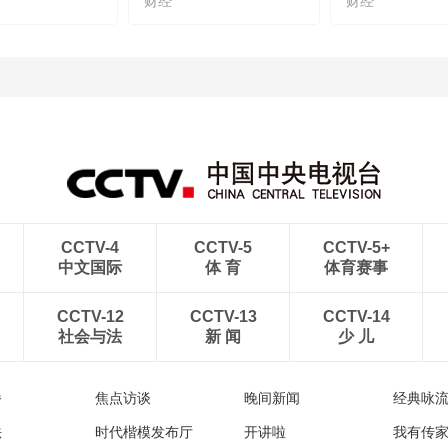
财经
财经
CCTV-4
CCTV-5
CCTV-5+
中文国际
体 育
体育赛事
CCTV-12
CCTV-13
CCTV-14
社会与法
新 闻
少 儿
播
焦点访谈
晚间新闻
经典咏
法
时代楷模发布厅
开讲啦
我有传