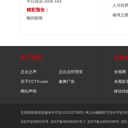
今日说法-2026-143
人与自
精彩预告：
秘境之
晚间新闻
关于我们
业务
总台之声
总台总经理室
央视网
关于CCTV.com
象舞广告
央视影
网站声明
移动传
互联网新闻信息服务许可证10120170003
网上传播视听节目许可证号01
京ICP证060535号
京ICP备06036302号-2
京ICP备10003349号
京IC