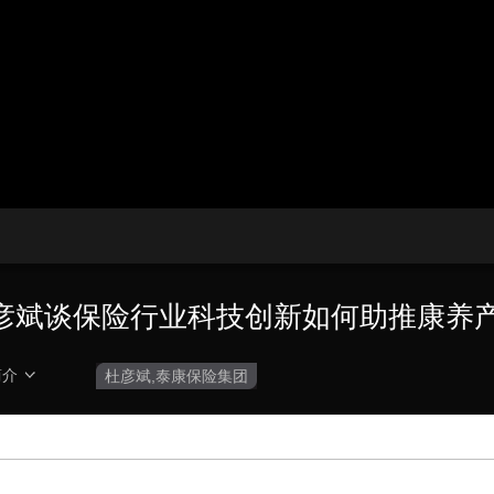
播
放
央博
非遗
文化
旅游
科普
健康
乐龄
阅读
器。
云起
超级工厂
智敬中国
全民健康
颜选攻略
海洋
播
画
设
放
质
置
热播榜
总台企业白名单
速
度
彦斌谈保险行业科技创新如何助推康养
简介
杜彦斌,泰康保险集团