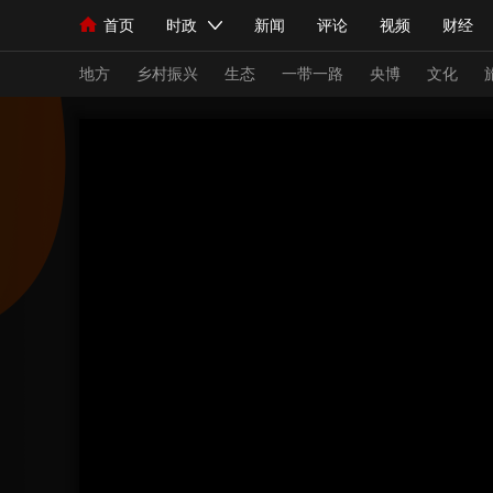
首页
时政
新闻
评论
视频
财经
人民领袖习近平
直播
海外频道
片库
iPanda
栏目大全
联播+
English
中国领导人
节目单
Монгол
听音
央视快评
微视频
习
地方
乡村振兴
生态
一带一路
央博
文化
总台春晚
网络春晚
共产党员网
秧纪录
新闻
国内
国际
评论
经济
军事
人民领袖习近平
联播+
热解读
天天学习
视频
小央视频
小央直播
直播中国
熊猫
现场
前线
比划
快看
蓝海中国
新兵
体育
直播
竞猜
2026年世界杯
2026
VIP会员
CCTV奥林匹克频道
生活体育大会