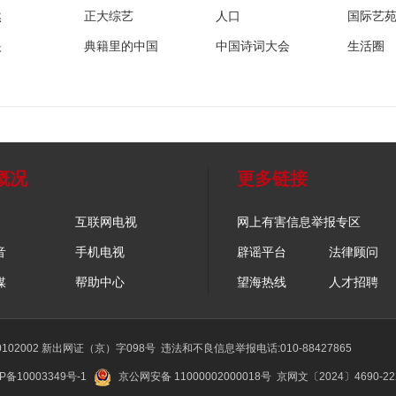
然
正大综艺
人口
国际艺
眼
典籍里的中国
中国诗词大会
生活圈
概况
更多链接
互联网电视
网上有害信息举报专区
音
手机电视
辟谣平台
法律顾问
媒
帮助中心
望海热线
人才招聘
02002 新出网证（京）字098号
违法和不良信息举报电话:010-88427865
P备10003349号-1
京公网安备 11000002000018号
京网文〔2024〕4690-2