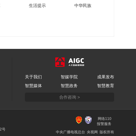
从新酒潮饮、川酿佳
苑
生活提示
中华民族
肴，到艺术市集、非
遗体验，跟随主持人
00:02:57
一起来沉浸式体验春
从糖酒会看今年酒业
糖节
发展趋势
00:07:02
110秒抢先看糖酒会！
00:01:50
新东方教育科技集团
关于我们
智媒学院
成果发布
CEO周成刚：让国际
智慧媒体
智慧政务
智慧教育
教育助力我们的孩子
00:03:18
实现理念、看法、眼
合作咨询 >
柳晓娅：方太致力为
界、能力的多元跨界
消费者提供至臻优雅
的生活方式
00:04:03
网络110
李一峰解读小熊电器
报警服务
的年轻化、数智化和
22号
中央广播电视总台 央视网 版权所有
国际化之路