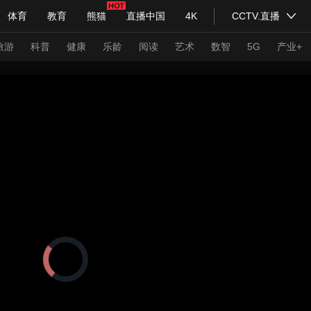
体育
教育
熊猫
直播中国
4K
CCTV.直播
式妙语
主持人
下载央视影音
热解读
天天学习
旅游
科普
健康
乐龄
阅读
艺术
数智
5G
产业+
纪录片网
国家大剧院
大型活动
科技
法治
文娱
人物
公益
图片
习式妙语
央视快评
央视网评
光华锐评
锋面
频道
VR/AR
4K专区
全景新闻
请入列
人生第一次
人生第二次
正
在
年冬奥会
CBA
NBA
中超
国足
国际足球
网球
综
加
载
体育江湖
文化体育
视
冰雪道路
足球道路
频