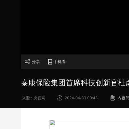
财经
教育
乡村振兴
生态环境
一带一路
大国智造
大国展会
大国保险
云顶对话
加
载
/
完
成
:
CCTV.节目官网
直播
节目单
栏目
片库
0%
分享
手机看
泰康保险集团首席科技创新官杜
来源 : 央视网
2024-04-30 09:43
内容