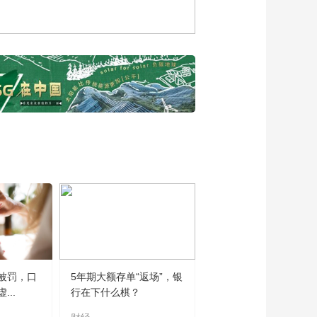
副行长张正强：为海
南自贸港的高质量发
00:03:05
展贡献数字力量
浙江省商务厅贸发处
二级调研员朱文奇谈
浙江产品的精湛工
00:03:58
艺，以及浙江特色的
交通银行海南省分行
创新技术与服务
副行长陈超：科技、
国风、休闲场景下，
00:03:25
为支付提供便利化服
安徽省商务厅副厅长
务
黄英谈徽派精品走向
世界之路
00:04:34
湖南省商务厅副厅长
邓卫平：湖南好物诠
释传统与创新完美融
00:03:55
合
海南国际经济发展局
被罚，口
5年期大额存单“返场”，银
副局长黄璀谈消博会
..
行在下什么棋？
给海南带来的发展机
00:02:01
遇