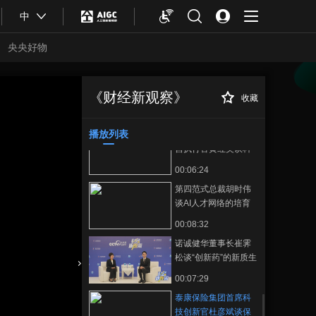
00:02:03
献一份力量
中
央视网主持人化身专
属讲解员，带你领略
央央好物
不同分论坛的精彩内
00:02:47
容
2024年博鳌亚洲论坛
幕后Vlog，主持人台
《财经新观察》
收藏
泰康保险集团首席
正在播放
前幕后真实状态大揭
00:01:49
科技创新官杜彦斌谈保险行业
秘
科技创新如何助推康养产业发
播放列表
平安集团首席数字运
展
营执行官黄红英谈科
技创新赋能实体经
00:06:24
济，四大场景展现新
第四范式总裁胡时伟
质生产力
谈AI人才网络的培育
00:08:32
诺诚健华董事长崔霁
松谈“创新药”的新质生
产力
合体育
亚冬会
00:07:29
泰康保险集团首席科
技创新官杜彦斌谈保