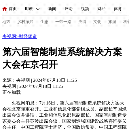
首页
时政
新闻
评论
视频
财经
体育
人民领袖习近平
直播
海外频道
片库
iPanda
栏目大全
联播+
English
中国领导人
节目单
Монгол
听音
央视快评
微视频
习式妙语
主持人
地方
乡村振兴
生态
一带一路
央博
文化
旅游
科
财经
央视网
>
财经频道
总台春晚
网络春晚
共产党员网
秧纪录
纪录片网
第六届智能制造系统解决方案
大会在京召开
新闻
国内
国际
评论
经济
军事
科技
法
人民领袖习近平
联播+
热解读
天天学习
习式妙语
来源：央视网 | 2024年07月18日 11:25
央视网 | 2024年07月18日 11:25
视频
小央视频
小央直播
直播中国
熊猫频道
V
正在加载
现场
前线
比划
快看
蓝海中国
新兵请入列
央视网消息：7月16日，第六届智能制造系统解决方案大
会在北京隆重召开。工业和信息化部党组成员、副部长辛国斌
体育
直播
竞猜
2026年世界杯
2026年冬奥会
C
出席会议并讲话，工业和信息化部原副部长、国家智能制造专
家委员会主任苏波出席会议，国家制造强国建设战略咨询委员
VIP会员
CCTV奥林匹克频道
生活体育大会
体育江湖
会主任、中国工程院院士周济，全国政协常委、中国工程院院