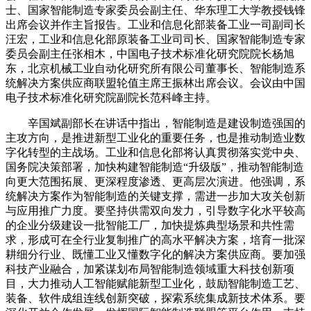
士、国家智能制造专家委员会副主任、华东理工大学教授钱锋
财经
教育
乡村振兴
生态环境
一带一路
央博
出席会议并作主旨报告。工业和信息化部装备工业一司副司长
汪宏，工业和信息化部原装备工业司司长、国家智能制造专家
大国智造
大国展会
大国保险
云顶对话
云起
超
委员会副主任张相木，中国电子技术标准化研究院院长杨旭
东，北京机械工业自动化研究所有限公司董事长、智能制造系
统解决方案供应商联盟轮值主席王振林出席会议。会议由中国
电子技术标准化研究院副院长范科峰主持。
辛国斌副部长在讲话中指出，智能制造是建设制造强国的
CCTV.节目官网
直播
节目单
栏目
片库
热播榜
主攻方向，是推进新型工业化的重要任务，也是推动制造业数
字化转型的主战场。工业和信息化部将认真贯彻落实党中央、
国务院决策部署，加快构建智能制造“升级版”，推动智能制造
向更大范围拓展、更深程度渗透、更高层次演进。他强调，系
统解决方案作为智能制造的关键支撑，需进一步加大攻关创新
与应用推广力度。要坚持供需双向发力，引导数字化水平较高
的企业分级建设一批智能工厂，加快提炼典型场景和共性需
求，形成可在全行业复制推广的高水平解决方案，培育一批深
耕细分行业、既懂工业又懂数字化的解决方案供应商。要加强
科技产业融合，加紧谋划布局智能制造领域重大科技创新项
目，大力推动人工智能赋能新型工业化，鼓励智能制造工艺、
装备、软件成组连线创新突破，探索系统集成新技术体系。要