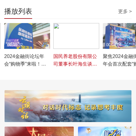
播放列表
更多 >
00:01:32
00:02:17
00:04:04
2024金融街论坛年
国民养老股份有限公
聚焦2024金融
会“购物季”来啦！面
司董事长叶海生谈构
年会首次配套“
向广大市民发放消费
建多层次养老保障体
季” “限时步行
福利
系的机遇和挑战
新消费提振西
费势能