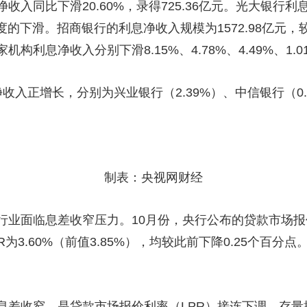
收入同比下滑20.60%，录得725.36亿元。光大银行
度的下滑。招商银行的利息净收入规模为1572.98亿元，
利息净收入分别下滑8.15%、4.78%、4.49%、1.0
入正增长，分别为兴业银行（2.39%）、中信银行（0.67
制表：央视网财经
业面临息差收窄压力。10月份，央行公布的贷款市场报价利
PR为3.60%（前值3.85%），均较此前下降0.25个百
息差收窄，是贷款市场报价利率（LPR）接连下调、存