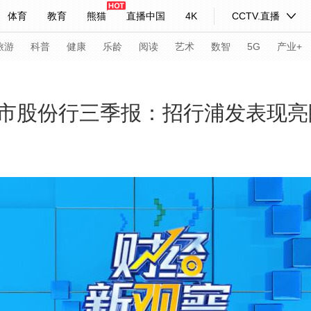
体育
教育
熊猫
直播中国
4K
CCTV.直播
式妙语
主持人
下载央视影音
热解读
天天学习
旅游
科普
健康
乐龄
阅读
艺术
数智
5G
产业+
纪录片网
国家大剧院
大型活动
市股份行三季报：招行浦发表现亮
科技
法治
文娱
人物
公益
图片
习式妙语
央视快评
央视网评
光华锐评
锋面
频道
VR/AR
4K专区
全景新闻
请入列
人生第一次
人生第二次
年冬奥会
CBA
NBA
中超
国足
国际足球
网球
综
体育江湖
文化体育
冰雪道路
足球道路