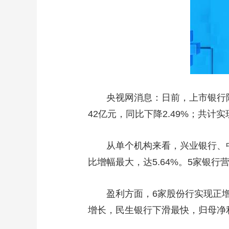
财经
教育
乡村振兴
生态环境
一带一路
大国智造
大国展会
大国保险
云顶对话
央视网消息：日前，上市银行陆
CCTV.节目官网
直播
节目单
栏目
片库
42亿元，同比下降2.49%；共计实现
从单个机构来看，兴业银行、
比增幅最大，达5.64%。5家银行
盈利方面，6家股份行实现正增
增长，民生银行下滑最快，归母净利