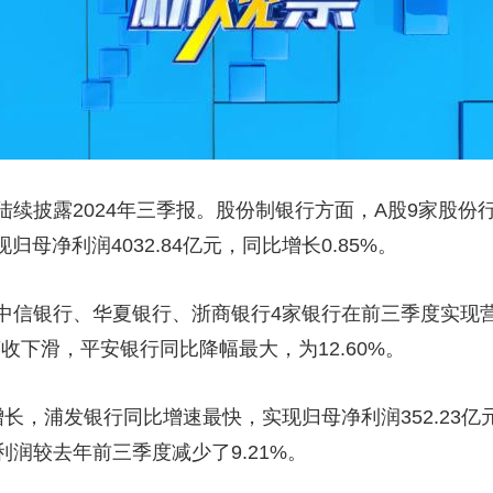
央博
非遗
文化
旅游
科普
健康
乐龄
阅读
云起
超级工厂
智敬中国
全民健康
颜选攻略
海洋
续披露2024年三季报。股份制银行方面，A股9家股份行前
热播榜
总台企业白名单
归母净利润4032.84亿元，同比增长0.85%。
中信银行、华夏银行、浙商银行4家银行在前三季度实现
营收下滑，平安银行同比降幅最大，为12.60%。
长，浦发银行同比增速最快，实现归母净利润352.23亿元
润较去年前三季度减少了9.21%。