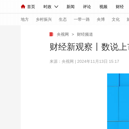
首页
时政
新闻
评论
视频
财经
人民领袖习近平
直播
海外频道
片库
iPanda
栏目大全
联播+
English
中国领导人
节目单
Монгол
听音
央视快评
微视频
习
地方
乡村振兴
生态
一带一路
央博
文化
央视网
>
财经频道
总台春晚
网络春晚
共产党员网
秧纪录
财经新观察丨数说上
来源：央视网 | 2024年11月13日 15:17
新闻
国内
国际
评论
经济
军事
人民领袖习近平
联播+
热解读
天天学习
视频
小央视频
小央直播
直播中国
熊猫
现场
前线
比划
快看
蓝海中国
新兵
体育
直播
竞猜
2026年世界杯
2026
VIP会员
CCTV奥林匹克频道
生活体育大会