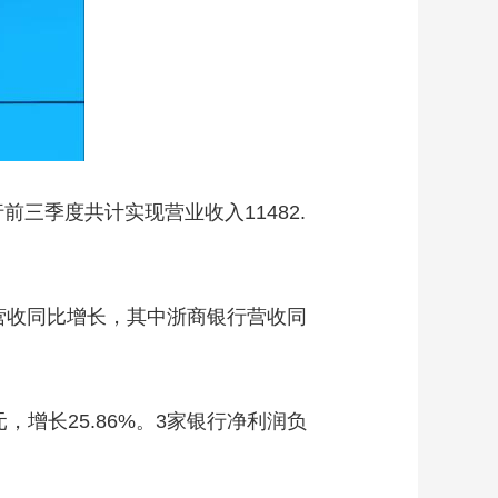
艺术
汽车
数智
5G
产业+
时尚
天气
才艺
网展
央央好物
三季度共计实现营业收入11482.
营收同比增长，其中浙商银行营收同
，增长25.86%。3家银行净利润负