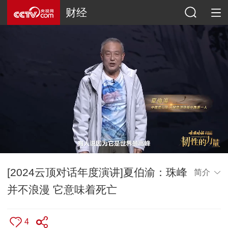
财经
[2024云顶对话年度演讲]夏伯渝：珠峰
简介
并不浪漫 它意味着死亡
4