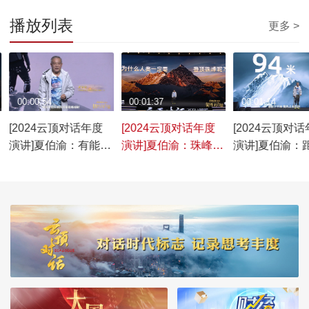
播放列表
更多 >
00:00:54
00:01:37
00:01:14
[2024云顶对话年度
[2024云顶对话年度
[2024云顶对
演讲]夏伯渝：有能力
演讲]夏伯渝：珠峰并
演讲]夏伯渝：
下撤才是一名合格的
不浪漫 它意味着死亡
顶珠峰仅有94
登山者
下撤，是我这
难的抉择