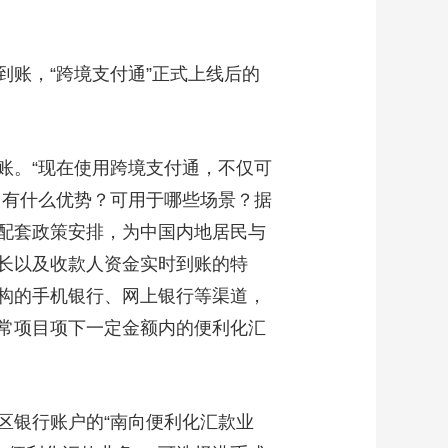
艺术
汽车
数智
5G
产业+
时尚
天气
才艺
网展
央央好物
到账，“跨境支付通”正式上线后的
。“现在使用跨境支付通，不仅可
？有什么优势？可用于哪些场景？据
配套政策安排，为中国内地居民与
长以及收款人资金实时到账的特
构的手机银行、网上银行等渠道，
常项目项下一定金额内的便利化汇
银行账户的“南向便利化汇款业