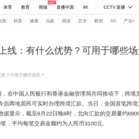
体育
教育
熊猫
直播中国
4K
CCTV.直播
式妙语
主持人
下载央视影音
热解读
天天学习
旅游
科普
健康
乐龄
阅读
艺术
数智
5G
产业+
纪录片网
国家大剧院
大型活动
上线：有什么优势？可用于哪些场
科技
法治
文娱
人物
公益
图片
优势？可用于哪些场景？
习式妙语
央视快评
央视网评
光华锐评
锋面
2日，在中国人民银行和香港金融管理局共同推动下，跨境
频道
VR/AR
4K专区
全景新闻
今后两地居民可实时办理跨境汇款。当日，全国首笔跨境
请入列
人生第一次
人生第二次
据显示，截至6月22日晚6时，北向汇款的交易量约69
年冬奥会
CBA
NBA
中超
国足
国际足球
网球
综
00笔，平均每笔交易金额约为人民币3100元。
体育江湖
文化体育
冰雪道路
足球道路