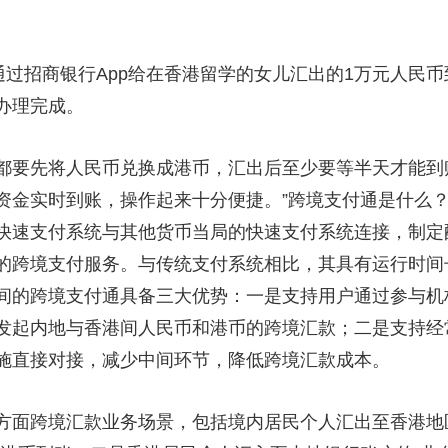
央博
非遗
文化
旅游
科普
健康
乐龄
阅读
云起
超级工厂
智敬中国
全民健康
颜选攻略
海洋
通过招商银行App给在香港留学的女儿汇出的1万元人民币
办理完成。
要先将人民币兑换成港币，汇出后至少要等半天才能到账
热播榜
总台企业白名单
资金实时到账，操作起来十分便捷。”跨境支付通是什么
快速支付系统与其他货币当局的快速支付系统连接，制定
的跨境支付服务。与传统支付系统相比，其具有运行时间
间的跨境支付通具备三大优势：一是支持用户通过参与机
发起内地与香港间人民币和港币的跨境汇款；二是支持经
施直接对接，减少中间环节，降低跨境汇款成本。
面跨境汇款业务场景，包括境内居民个人汇出至香港地区