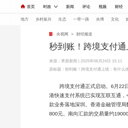
首页
时政
新闻
评论
视频
财经
人民领袖习近平
直播
海外频道
片库
iPanda
栏目大全
联播+
English
中国领导人
节目单
Монгол
听音
央视快评
微视频
习
地方
乡村振兴
生态
一带一路
央博
文化
央视网
>
财经频道
总台春晚
网络春晚
共产党员网
秧纪录
秒到账！跨境支付通
来源：界面新闻 | 2025年06月24日 15:11
新闻
国内
国际
评论
经济
军事
原标题：秒到账！跨境支付通上线：有什么
人民领袖习近平
联播+
热解读
天天学习
跨境支付通正式启动。6月2
视频
小央视频
小央直播
直播中国
熊猫
港快速支付系统已实现互联互通，
现场
前线
比划
快看
蓝海中国
新兵
款业务落地深圳。香港金融管理局数
体育
直播
竞猜
2026年世界杯
2026
800元。南向汇款的交易量约190
VIP会员
CCTV奥林匹克频道
生活体育大会