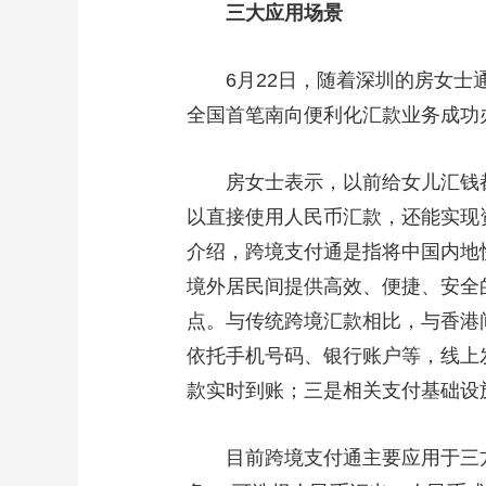
三大应用场景
财经
教育
乡村振兴
生态环境
一带一路
大国智造
大国展会
大国保险
云顶对话
6月22日，随着深圳的房女士
全国首笔南向便利化汇款业务成功
房女士表示，以前给女儿汇钱都
CCTV.节目官网
直播
节目单
栏目
片库
以直接使用人民币汇款，还能实现
介绍，跨境支付通是指将中国内地
境外居民间提供高效、便捷、安全
点。与传统跨境汇款相比，与香港
依托手机号码、银行账户等，线上
款实时到账；三是相关支付基础设
目前跨境支付通主要应用于三方