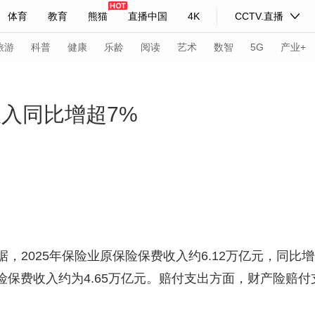
体育
教育
熊猫
直播中国
4K
CCTV.直播
式妙语
主持人
下载央视影音
热解读
天天学习
旅游
科普
健康
乐龄
阅读
艺术
数智
5G
产业+
纪录片网
国家大剧院
大型活动
收入同比增超7%
科技
法治
文娱
人物
公益
图片
习式妙语
央视快评
央视网评
光华锐评
锋面
频道
VR/AR
4K专区
全景新闻
请入列
人生第一次
人生第二次
025年保险业原保险保费收入约6.12万亿元，同比增长
保险保费收入约为4.65万亿元。赔付支出方面，财产险赔付
年冬奥会
CBA
NBA
中超
国足
国际足球
网球
综
体育江湖
文化体育
冰雪道路
足球道路