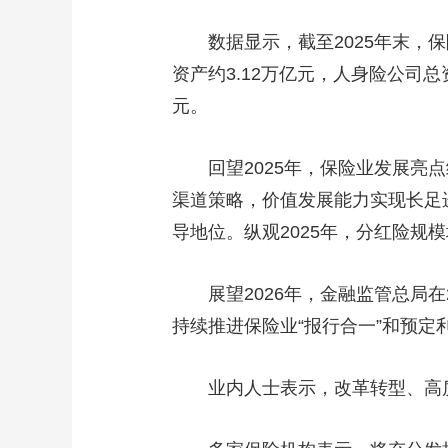
财经
教育
乡村振兴
生态环境
一带一路
数据显示，截至2025年末，保险业
大国智造
大国展会
大国保险
云顶对话
资产约3.12万亿元，人身险公司总
元。
回望2025年，保险业发展亮点
CCTV.节目官网
直播
节目单
栏目
片库
渠道策略，价值发展能力实现长足
导地位。纵观2025年，分红险规
展望2026年，金融监管总局在
持续推进保险业“报行合一”和预
业内人士表示，改革转型、高质