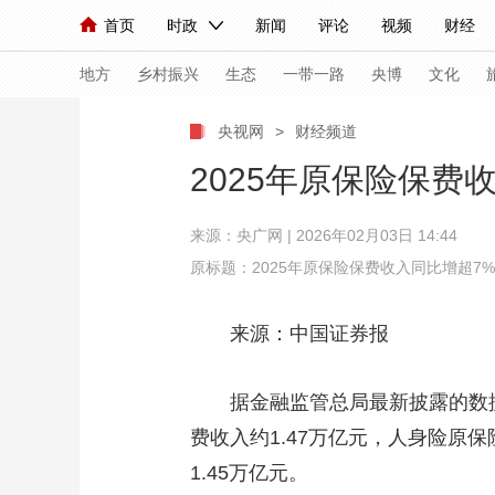
首页
时政
新闻
评论
视频
财经
人民领袖习近平
直播
海外频道
片库
iPanda
栏目大全
联播+
English
中国领导人
节目单
Монгол
听音
央视快评
微视频
习
地方
乡村振兴
生态
一带一路
央博
文化
央视网
>
财经频道
总台春晚
网络春晚
共产党员网
秧纪录
2025年原保险保费
来源：央广网 | 2026年02月03日 14:44
新闻
国内
国际
评论
经济
军事
原标题：2025年原保险保费收入同比增超7%
人民领袖习近平
联播+
热解读
天天学习
来源：中国证券报
视频
小央视频
小央直播
直播中国
熊猫
现场
前线
比划
快看
蓝海中国
新兵
据金融监管总局最新披露的数据，2
费收入约1.47万亿元，人身险原
体育
直播
竞猜
2026年世界杯
2026
1.45万亿元。
VIP会员
CCTV奥林匹克频道
生活体育大会