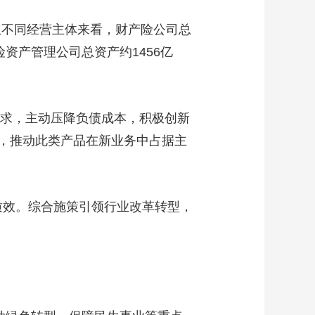
艺术
汽车
数智
5G
产业+
。从不同经营主体来看，财产险公司总
时尚
天气
才艺
网展
央央好物
险资产管理公司总资产约1456亿
求，主动压降负债成本，积极创新
，推动此类产品在新业务中占据主
质效。综合施策引领行业改革转型，
。