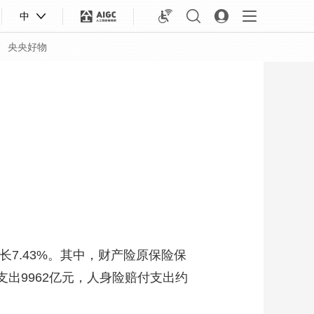
中
央央好物
7.43%。其中，财产险原保险保
支出9962亿元，人身险赔付支出约
合体育
亚冬会