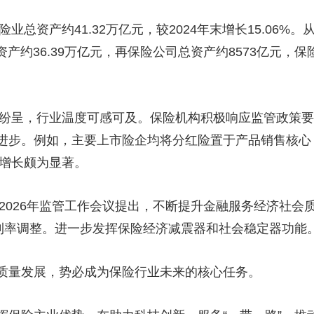
央博
非遗
文化
旅游
科普
健康
乐龄
阅读
总资产约41.32万亿元，较2024年末增长15.06%
云起
超级工厂
智敬中国
全民健康
颜选攻略
海洋
资产约36.39万亿元，再保险公司总资产约8573亿元，保
纷呈，行业温度可感可及。保险机构积极响应监管政策要
热播榜
总台企业白名单
进步。例如，主要上市险企均将分红险置于产品销售核心
模增长颇为显著。
2026年监管工作会议提出，不断提升金融服务经济社会
定利率调整。进一步发挥保险经济减震器和社会稳定器功能
量发展，势必成为保险行业未来的核心任务。