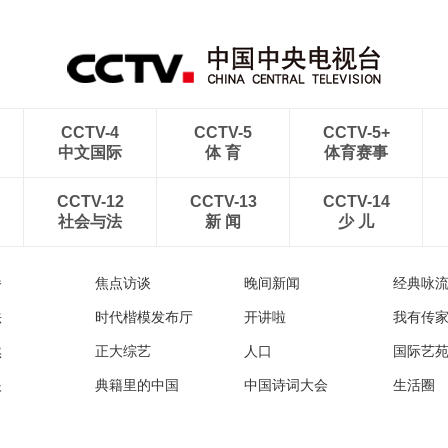
CCTV-4
CCTV-5
CCTV-5+
中文国际
体 育
体育赛事
CCTV-12
CCTV-13
CCTV-14
社会与法
新 闻
少 儿
播
焦点访谈
晚间新闻
经典咏
法
时代楷模发布厅
开讲啦
我有传
然
正大综艺
人口
国际艺
眼
典籍里的中国
中国诗词大会
生活圈