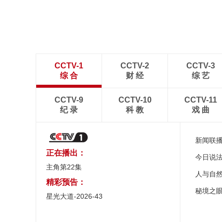
CCTV-1
CCTV-2
CCTV-3
综 合
财 经
综 艺
CCTV-9
CCTV-10
CCTV-11
纪 录
科 教
戏 曲
新闻联
正在播出：
今日说
主角第22集
人与自
精彩预告：
秘境之
星光大道-2026-43