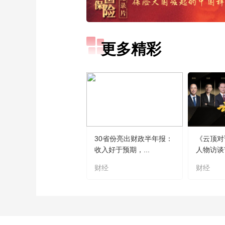
更多精彩
30省份亮出财政半年报：
《云顶对
收入好于预期，...
人物访谈
财经
财经