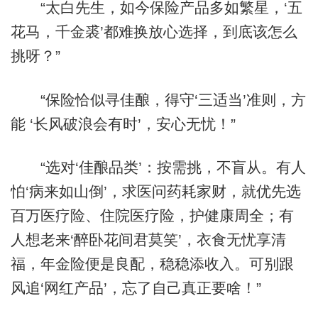
“太白先生，如今保险产品多如繁星，‘五
花马，千金裘’都难换放心选择，到底该怎么
挑呀？”
“保险恰似寻佳酿，得守‘三适当’准则，方
能 ‘长风破浪会有时’，安心无忧！”
“选对‘佳酿品类’：按需挑，不盲从。有人
怕‘病来如山倒’，求医问药耗家财，就优先选
百万医疗险、住院医疗险，护健康周全；有
人想老来‘醉卧花间君莫笑’，衣食无忧享清
福，年金险便是良配，稳稳添收入。可别跟
风追‘网红产品’，忘了自己真正要啥！”