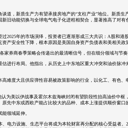
道，新质生产力有望承接房地产的“支柱产业”地位。新质生产
国新旧动能切换与全球电气电子化进程相契合，显著推高了对有
2025年的市场演绎，投资者已逐渐形成三大共识：A股和港
美元资产安全性下降，根本原因是美国自身资产负债表和美相关
各家券商春季策略会传递出的最清晰信号，但在细分领域与节奏
进行布局。他指出，从历史上中东地区重大冲突和油价脉冲来看
高难度大且供应弹性容易被政策影响的行业，以化工、有色、电
认为美以伊战事及霍尔木兹海峡封闭有望阶段性抬高油价中枢
、原先中东或西欧产能占比较大的品种、成本上涨提供顺价窗口的
赋能领域延伸。
电力设施、生态平台将成为本轮财富再分配的核心受益者。20