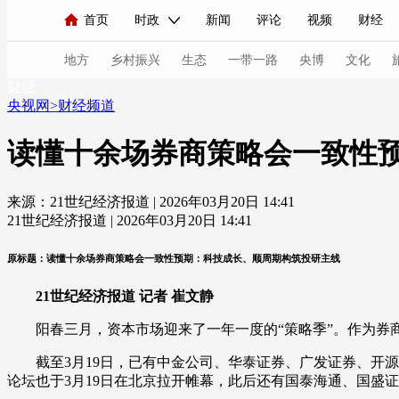
首页
时政
新闻
评论
视频
财经
人民领袖习近平
直播
海外频道
片库
iPanda
栏目大全
联播+
English
中国领导人
节目单
Монгол
听音
央视快评
微视频
习
地方
乡村振兴
生态
一带一路
央博
文化
财经
央视网
>
财经频道
总台春晚
网络春晚
共产党员网
秧纪录
读懂十余场券商策略会一致性
来源：21世纪经济报道 | 2026年03月20日 14:41
新闻
国内
国际
评论
经济
军事
21世纪经济报道 | 2026年03月20日 14:41
人民领袖习近平
联播+
热解读
天天学习
原标题：读懂十余场券商策略会一致性预期：科技成长、顺周期构筑投研主线
视频
小央视频
小央直播
直播中国
熊猫
21世纪经济报道 记者 崔文静
现场
前线
比划
快看
蓝海中国
新兵
阳春三月，资本市场迎来了一年一度的“策略季”。作为券商
体育
直播
竞猜
2026年世界杯
2026年
截至3月19日，已有中金公司、华泰证券、广发证券、开源证券
论坛也于3月19日在北京拉开帷幕，此后还有国泰海通、国盛
VIP会员
CCTV奥林匹克频道
生活体育大会