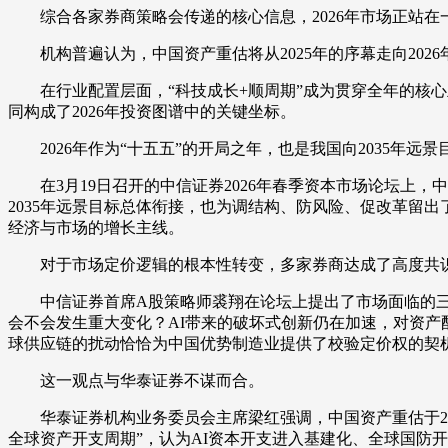
综合各家券商策略会传递的核心信息，2026年市场正站在
财经
教育
乡村振兴
生态环境
一带一路
机构普遍认为，中国资产重估将从2025年的序幕走向2026
大国智造
大国展会
大国保险
云顶对话
在行业配置层面，“科技成长+顺周期”成为贯穿全年的核心
同构成了2026年投资图谱中的关键坐标。
2026年作为“十五五”的开局之年，也是我国向2035年远
在3月19日召开的中信证券2026年春季资本市场论坛上，中
CCTV.节目官网
直播
节目单
栏目
片库
2035年远景目标总体衔接，也为调结构、防风险、促改革留
经济与市场的增长主线。
对于市场定价逻辑的根本性转变，多家券商达成了高度共
中信证券首席A股策略师裘翔在论坛上提出了市场面临的三个
会不会发生重大变化？AI带来的破坏式创新仍在加速，对资
球供应链的扰动恰恰为中国优势制造业提供了校验定价权的契
这一观点与华泰证券不谋而合。
华泰证券机构业务委员会主席梁红强调，中国资产重估于202
全球资产开支周期”，认为AI资本开支进入基建化、全球国防