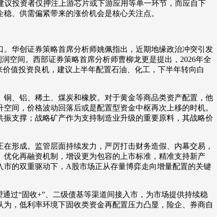
建议投资者仅押注上游芯片或下游应用等单一环节，而应自下
际企稳、供需偏紧带来的涨价机会是核心关注点。
口。华创证券策略首席分析师姚佩指出，近期地缘政治冲突引发
利润空间。西部证券策略首席分析师曹柳龙更是提出，2026年全
来价值投资良机，建议上半年配置石油、化工，下半年转向白
铜、铝、稀土、煤炭和橡胶。对于黄金等商品类资产配置，他
升空间，价格波动回落后或是配置型资金中枢再次上移的时机。
共振支撑；战略矿产作为支持制造业升级的重要原料，其战略价
正在形成。监管层面持续发力，严厉打击财务造假、内幕交易，
、优化再融资机制，增设更为包容的上市标准，精准支持新产
入市的双重驱动下，A股市场正从存量博弈走向增量配置的关键
通过“固收+”、二级债基等渠道间接入市，为市场提供持续稳
也认为，低利率环境下固收类资金再配置压力凸显，险企、券商自