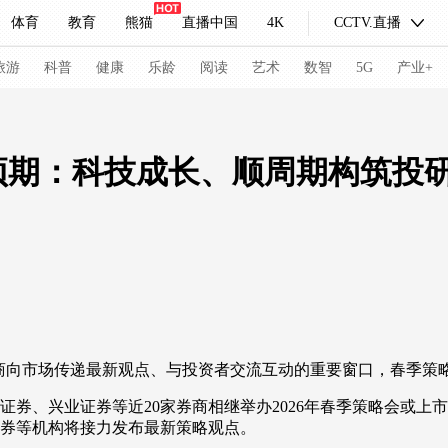
体育
教育
熊猫
直播中国
4K
CCTV.直播
式妙语
主持人
下载央视影音
热解读
天天学习
旅游
科普
健康
乐龄
阅读
艺术
数智
5G
产业+
纪录片网
国家大剧院
大型活动
预期：科技成长、顺周期构筑投
科技
法治
文娱
人物
公益
图片
习式妙语
央视快评
央视网评
光华锐评
锋面
频道
VR/AR
4K专区
全景新闻
请入列
人生第一次
人生第二次
向市场传递最新观点、与投资者交流互动的重要窗口，春季策
冬奥会
CBA
NBA
中超
国足
国际足球
网球
综
、兴业证券等近20家券商相继举办2026年春季策略会或上市
证券等机构将接力发布最新策略观点。
体育江湖
文化体育
冰雪道路
足球道路