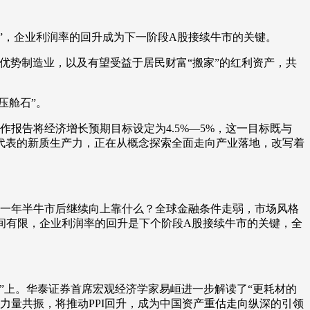
艺术
汽车
数智
5G
产业+
动”，企业利润率的回升成为下一阶段A股接续牛市的关键。
时尚
天气
才艺
网展
央央好物
优势制造业，以及有望受益于居民财富“搬家”的红利资产，共
压舱石”。
作报告将经济增长预期目标设定为4.5%—5%，这一目标既与
为代表的新质生产力，正在从概念探索全面走向产业落地，改写着
一年半牛市后继续向上靠什么？全球金融条件走弱，市场风格
间有限，企业利润率的回升是下个阶段A股接续牛市的关键，全
点”上。华泰证券首席宏观经济学家易峘进一步解读了“更耗材的
力量共振，将推动PPI回升，成为中国资产重估走向纵深的引领