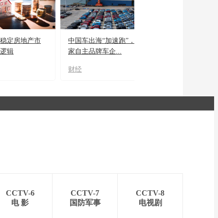
“稳定房地产市
中国车出海“加速跑”，三
后逻辑
家自主品牌车企...
财经
CCTV-6
CCTV-7
CCTV-8
电 影
国防军事
电视剧