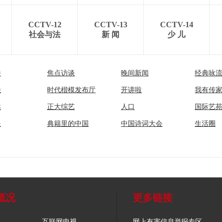
CCTV-12
CCTV-13
CCTV-14
社会与法
新 闻
少 儿
播
焦点访谈
晚间新闻
经典咏
法
时代楷模发布厅
开讲啦
我有传
然
正大综艺
人口
国际艺
眼
典籍里的中国
中国诗词大会
生活圈
概况
更多链接
互联网电视
网上有害信息举报专区