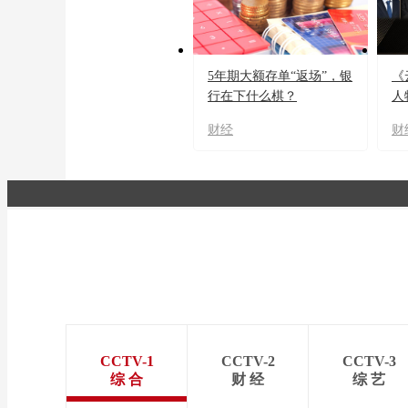
5年期大额存单“返场”，银
《
行在下什么棋？
人
财经
财
CCTV-1
CCTV-2
CCTV-3
综 合
财 经
综 艺