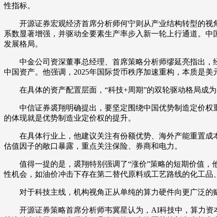
性指标。
开源证券宏观经济首席分析师何宁则从产业结构转型的视角谈
系数显著增强，并驱动全要素生产率步入新一轮上行通道。中
发展格局。
中金公司资深董事总经理、首席策略分析师缪延亮指出，经过
中国资产。他强调，2025年国际货币秩序加速重构，本质是
在具体的资产配置层面，“科技+周期”的双轮驱动格局成为
中信证券裘翔明确提出，要坚定围绕中国优势制造定价权重估
的体现就是优势制造业定价权的提升。
在具体行业上，他建议关注有份额优势、海外产能重置成本
估值因子的敞口暴露，重点关注保险、券商和电力。
值得一提的是，裘翔特别强调了“涨价”策略的短期价值，他
性机会，如油价冲击下存在第二替代原料或工艺路线的化工品
对于科技主线，机构视角正从单纯的算力硬件向更广泛的
开源证券策略首席分析师韦冀星认为，AI科技中，算力资本、