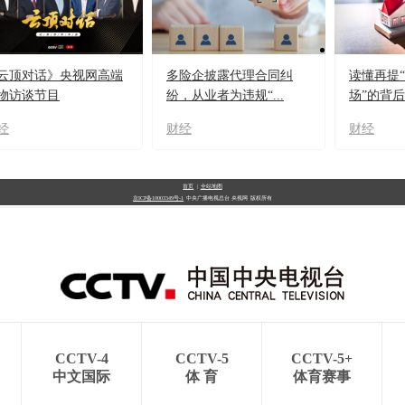
云顶对话》央视网高端
多险企披露代理合同纠
读懂再提
物访谈节目
纷，从业者为违规“...
场”的背
经
财经
财经
首页
|
全站地图
京ICP备10003349号-1
中央广播电视总台
央视网
版权所有
CCTV-4
CCTV-5
CCTV-5+
中文国际
体 育
体育赛事