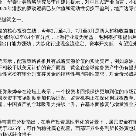
业。华泰证券策略研究员李雨婕则提示，对中国AI产业而言，不
026年港股的驱动逻辑已从估值和流动性切换至盈利，地产边
关键词之一。
核心投资主线，今年2月至4月、7月至8月是两大超额收益窗
动或约0.3至0.4个百分点，上游行业最为受益，毛利率扩张提供
中国出口能力强劲，大炼化行业现金流稳定、资本开支低，有望迎
表示，配置策略首推具有战略资源价值的实物资产，例如原油、
下相较于以美元计价的资产而言，黄金在全球储备资产中仍有提
动性宽松有望分别支撑黄金的结构性与周期性需求，对金价形成
证券朱烨辛在论坛上表示，一个投资者回报保护更加到位的市场
层次资本市场制度更加包容适配，监管机构正在深化创业板改革
塑，中国资产的全球吸引力持续上升。在基本面修复与增量资金
。
韦冀星分析指出，在地产投资属性弱化的背景下，居民资金有望
望优于2025年，可作为稳健底仓配置。西部证券业务副所长孙寅
市场活跃度提升。