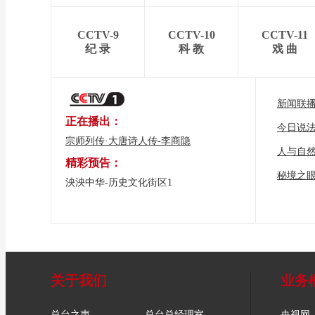
CCTV-9
CCTV-10
CCTV-11
纪 录
科 教
戏 曲
新闻联
正在播出：
今日说
宗师列传·大唐诗人传-李商隐
人与自
精彩预告：
秘境之
泱泱中华-历史文化街区1
关于我们
业务
总台之声
总台总经理室
央视网