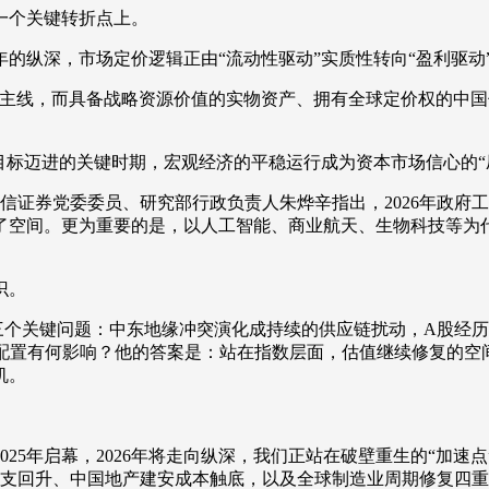
一个关键转折点上。
央博
非遗
文化
旅游
科普
健康
乐龄
阅读
年的纵深，市场定价逻辑正由“流动性驱动”实质性转向“盈利驱
云起
超级工厂
智敬中国
全民健康
颜选攻略
海洋
主线，而具备战略资源价值的实物资产、拥有全球定价权的中国
景目标迈进的关键时期，宏观经济的平稳运行成为资本市场信心的“
信证券党委委员、研究部行政负责人朱烨辛指出，2026年政府工
热播榜
总台企业白名单
出了空间。更为重要的是，以人工智能、商业航天、生物科技等
识。
关键问题：中东地缘冲突演化成持续的供应链扰动，A股经历
产配置有何影响？他的答案是：站在指数层面，估值继续修复的空
机。
5年启幕，2026年将走向纵深，我们正站在破壁重生的“加速
开支回升、中国地产建安成本触底，以及全球制造业周期修复四重