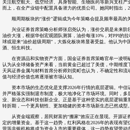
关注航空航天、低空经济、具身智能、生物医药等新兴支柱产
而上，在全产业链中配置具备潜力的优质公司。她同时指出，2
顺周期板块的“涨价”逻辑成为今年策略会提及频率最高的
兴业证券首席策略分析师张启尧认为，涨价交易是未来阶段的
油价大涨，根据华创宏观团队测算，油价每涨10%，对PPI的拉
球或迎来“油价超级周期”，大炼化板块将显著受益。他认为
酒、恒生科技。
在资源品和实物资产方面，国金证券首席策略官牟一凌明确
认为从全球储备资产来看，当前黄金已超过了美债，中期维度
天风证券金属与材料首席分析师刘奕町也认为，不确定性和流
值与经济价值也将逐渐被市场认知。
资本市场的生态优化是支撑2026年行情的底层逻辑。中信
并严格落实强制退市制度，极大地净化了市场环境。同时，多
业、新业态和科技创新企业。正是基于这种坚实的底层逻辑重
转折期，一个更具韧性、更加稳健的资本市场新生态已然成型
从资金端观察，居民财富的“搬家”效应正在显现。开源证券
定的增量资金。基于这一趋势，红利风格在2026年的表现有
营等非银机构将成为资金入市的重要载体，这一趋势有望带动