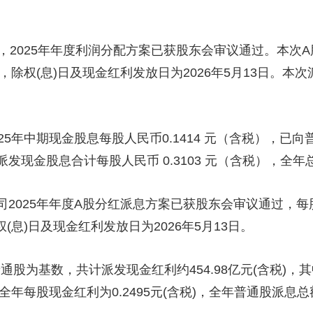
央博
非遗
文化
旅游
科普
健康
乐龄
阅读
云起
超级工厂
智敬中国
全民健康
颜选攻略
海洋
025年年度利润分配方案已获股东会审议通过。本次A股每
日，除权(息)日及现金红利发放日为2026年5月13日。本次
中期现金股息每股人民币0.1414 元（含税），已向普通
热播榜
总台企业白名单
现金股息合计每股人民币 0.3103 元（含税），全年总派
25年年度A股分红派息方案已获股东会审议通过，每股派
权(息)日及现金红利发放日为2026年5月13日。
为基数，共计派发现金红利约454.98亿元(含税)，其中A
年每股现金红利为0.2495元(含税)，全年普通股派息总额约