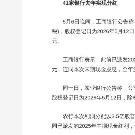
41家银行去年实现分红
财经
教育
乡村振兴
生态环境
一带一路
大国智造
大国展会
大国保险
云顶对话
5月6日晚间，工商银行公告称，2
税)，股权登记日为2026年5月12
元。
工商银行表示，此前已派发2025年
CCTV.节目官网
直播
节目单
栏目
片库
元，连同本次末期现金股息，全年派发
同一日，农业银行公告称，公司20
股权登记日为2026年5月12日，除
农行本次利润分配以3.5亿股普通股
同已派发的2025年中期现金红利，全