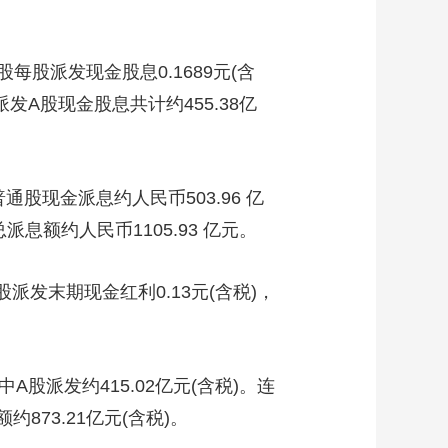
艺术
汽车
数智
5G
产业+
时尚
天气
才艺
网展
央央好物
股派发现金股息0.1689元(含
派发A股现金股息共计约455.38亿
股现金派息约人民币503.96 亿
息额约人民币1105.93 亿元。
发末期现金红利0.13元(含税)，
股派发约415.02亿元(含税)。连
873.21亿元(含税)。