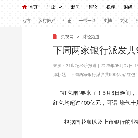
首页
时政
新闻
评论
视频
财经
人民领袖习近平
直播
海外频道
片库
iPanda
栏目大全
联播+
English
中国领导人
节目单
Монгол
听音
央视快评
微视频
习
地方
乡村振兴
生态
一带一路
央博
文化
央视网
>
财经频道
总台春晚
网络春晚
共产党员网
秧纪录
下周两家银行派发共9
来源：21世纪经济报道 | 2026年05月07日 15
新闻
国内
国际
评论
经济
军事
原标题：下周两家银行派发共900亿元“红包
人民领袖习近平
联播+
热解读
天天学习
“红包雨”要来了！5月6日晚间
视频
小央视频
小央直播
直播中国
熊猫
红包均超过400亿元，可谓“壕气十
现场
前线
比划
快看
蓝海中国
新兵
根据同花顺以及上市银行的业绩报告
体育
直播
竞猜
2026年世界杯
2026
VIP会员
CCTV奥林匹克频道
生活体育大会