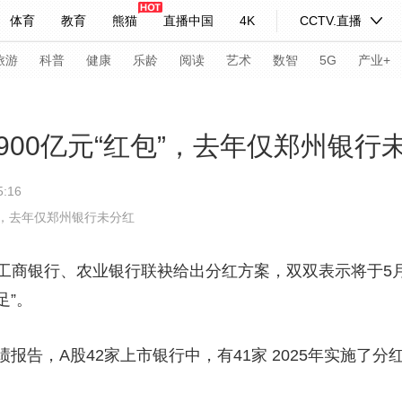
体育
教育
熊猫
直播中国
4K
CCTV.直播
式妙语
主持人
下载央视影音
热解读
天天学习
旅游
科普
健康
乐龄
阅读
艺术
数智
5G
产业+
纪录片网
国家大剧院
大型活动
00亿元“红包”，去年仅郑州银行
:16
科技
法治
文娱
人物
公益
图片
”，去年仅郑州银行未分红
习式妙语
央视快评
央视网评
光华锐评
锋面
，工商银行、农业银行联袂给出分红方案，双双表示将于5
频道
VR/AR
4K专区
全景新闻
足”。
请入列
人生第一次
人生第二次
，A股42家上市银行中，有41家 2025年实施了分红
年冬奥会
CBA
NBA
中超
国足
国际足球
网球
综
体育江湖
文化体育
冰雪道路
足球道路