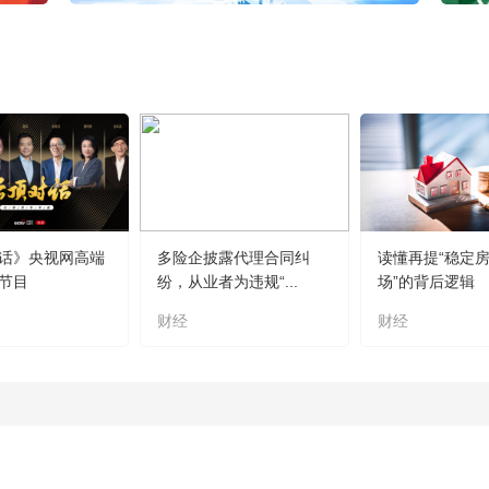
话》央视网高端
多险企披露代理合同纠
读懂再提“稳定
节目
纷，从业者为违规“...
场”的背后逻辑
财经
财经