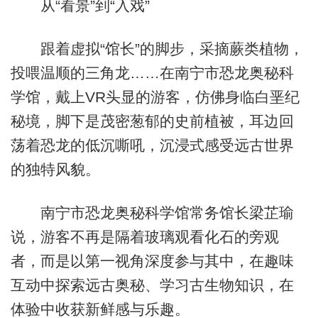
从“看景”到“入戏”
跟着虚拟“馆长”的脚步，采摘蕨类植物，
投喂温顺的三角龙……在南宁市恐龙奥秘科
学馆，戴上VR头显的游客，仿佛身临白垩纪
秘境，脚下是茂密葱郁的史前植被，耳边回
荡着恐龙的低沉嘶吼，沉浸式感受远古世界
的独特风貌。
南宁市恐龙奥秘科学馆常务馆长梁芷瑜
说，游客不再是隔着玻璃观看化石的旁观
者，而是以第一视角深度参与其中，在趣味
互动中探索远古奥秘、学习古生物知识，在
体验中收获新鲜感与乐趣。