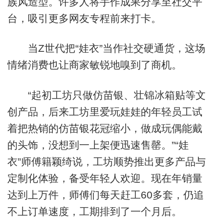
族风造型。许多人将手作成果分享至社交平
台，吸引更多网友专程前来打卡。
当Z世代把“娃衣”当作社交硬通货，这场
情绪消费也让商家敏锐地嗅到了商机。
“起初工坊只做仿苗银、壮锦冰箱贴等文
创产品，后来工坊里爱玩娃娃的年轻员工试
着把热销的仿苗银花冠缩小，做成玩偶能戴
的头饰，没想到一上架便迅速售罄。”“娃
衣”师傅籍颖绮说，工坊顺势推出更多产品与
定制化体验，备受年轻人欢迎。现在年销量
达到上万件，师傅们每天赶工60多套，仍追
不上订单速度，工期排到了一个月后。