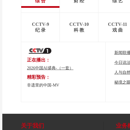
综 合
财 经
综 艺
CCTV-9
CCTV-10
CCTV-11
纪 录
科 教
戏 曲
新闻联
正在播出：
今日说
2026中国AI盛典-（一套）
人与自
精彩预告：
秘境之
非遗里的中国-MV
关于我们
业务