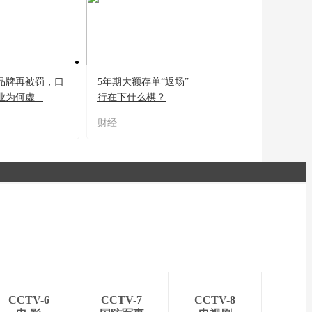
品牌再被罚，口
5年期大额存单“返场”，银
为何虚...
行在下什么棋？
财经
CCTV-6
CCTV-7
CCTV-8