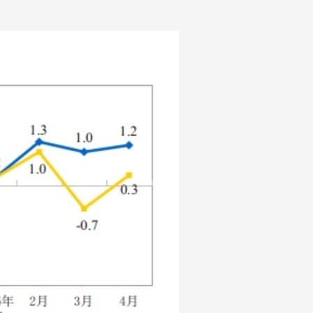
艺术
汽车
数智
5G
产业+
时尚
天气
才艺
网展
央央好物