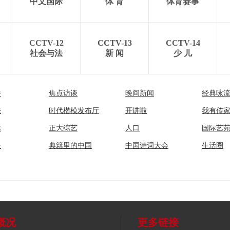
中文国际
体 育
体育赛事
CCTV-12
CCTV-13
CCTV-14
社会与法
新 闻
少 儿
播
焦点访谈
晚间新闻
经典咏
法
时代楷模发布厅
开讲啦
我有传
然
正大综艺
人口
国际艺
眼
典籍里的中国
中国诗词大会
生活圈
概况
更多链接