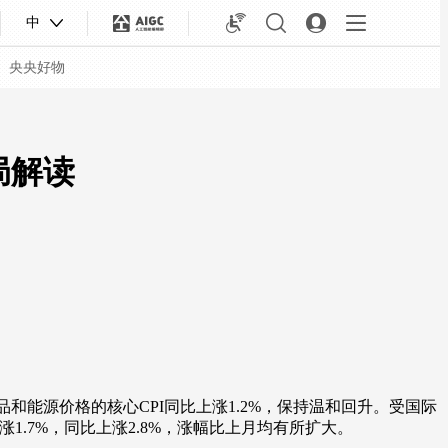
中
央央好物
计局解读
合体育
亚冬会
和能源价格的核心CPI同比上涨1.2%，保持温和回升。受国际
.7%，同比上涨2.8%，涨幅比上月均有所扩大。