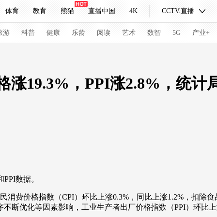
体育
教育
熊猫
直播中国
4K
CCTV.直播
式妙语
主持人
下载央视影音
热解读
天天学习
旅游
科普
健康
乐龄
阅读
艺术
数智
5G
产业+
纪录片网
国家大剧院
大型活动
格涨19.3%，PPI涨2.8%，统
科技
法治
文娱
人物
公益
图片
习式妙语
央视快评
央视网评
光华锐评
锋面
频道
VR/AR
4K专区
全景新闻
请入列
人生第一次
人生第二次
PPI数据。
冬奥会
CBA
NBA
中超
国足
国际足球
网球
综
价格指数（CPI）环比上涨0.3%，同比上涨1.2%，扣除食品
断优化等因素影响，工业生产者出厂价格指数（PPI）环比上涨1
体育江湖
文化体育
冰雪道路
足球道路