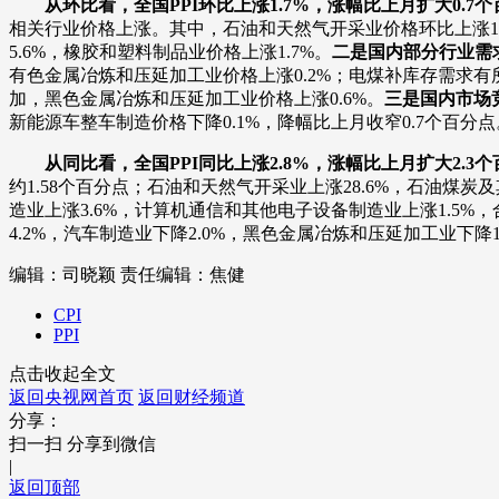
从环比看，全国PPI环比上涨1.7%，涨幅比上月扩大0.7
相关行业价格上涨。其中，石油和天然气开采业价格环比上涨18
5.6%，橡胶和塑料制品业价格上涨1.7%。
二是国内部分行业需
有色金属冶炼和压延加工业价格上涨0.2%；电煤补库存需求
加，黑色金属冶炼和压延加工业价格上涨0.6%。
三是国内市场
新能源车整车制造价格下降0.1%，降幅比上月收窄0.7个百分点
从同比看，全国PPI同比上涨2.8%，涨幅比上月扩大2.3
约1.58个百分点；石油和天然气开采业上涨28.6%，石油煤炭
造业上涨3.6%，计算机通信和其他电子设备制造业上涨1.5%
4.2%，汽车制造业下降2.0%，黑色金属冶炼和压延加工业下降1.
编辑：司晓颖
责任编辑：焦健
CPI
PPI
点击收起全文
返回央视网首页
返回财经频道
分享：
扫一扫 分享到微信
|
返回顶部