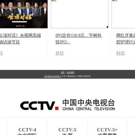
云顶对话》央视网高端
IPO定价150.8元，宇树科
网红牙膏
物访谈节目
技IPO...
腔护理行业
经
财经
财经
首页
|
全站地图
京ICP备10003349号-1
中央广播电视总台
央视网
版权所有
CCTV-4
CCTV-5
CCTV-5+