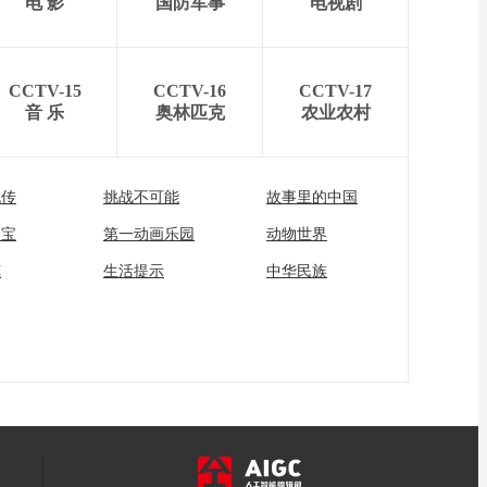
电 影
国防军事
电视剧
CCTV-15
CCTV-16
CCTV-17
音 乐
奥林匹克
农业农村
流传
挑战不可能
故事里的中国
家宝
第一动画乐园
动物世界
苑
生活提示
中华民族