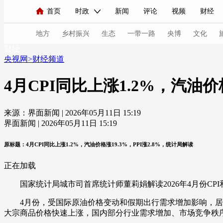
首页
时政
新闻
评论
视频
财经
人民领袖习近平
直播
海外频道
片库
iPanda
栏目大全
联播+
English
中国领导人
节目单
Монгол
听音
央视快评
微视频
习
地方
乡村振兴
生态
一带一路
央博
文化
财经
央视网
>
财经频道
总台春晚
网络春晚
共产党员网
秧纪录
4月CPI同比上涨1.2%，汽油价
来源：界面新闻 | 2026年05月11日 15:19
新闻
国内
国际
评论
经济
军事
界面新闻 | 2026年05月11日 15:19
人民领袖习近平
联播+
热解读
天天学习
原标题：4月CPI同比上涨1.2%，汽油价格涨19.3%，PPI涨2.8%，统计局解读
视频
小央视频
小央直播
直播中国
熊猫
正在加载
现场
前线
比划
快看
蓝海中国
新兵
国家统计局城市司首席统计师董莉娟解读2026年4月份CPI和
体育
直播
竞猜
2026年世界杯
2026年
4月份，受国际原油价格变动和假期出行需求增加影响，居民消费
大宗商品价格快速上涨，国内部分行业需求增加、市场竞争秩序不
VIP会员
CCTV奥林匹克频道
生活体育大会