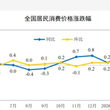
央博
非遗
文化
旅游
科普
健康
乐龄
阅读
云起
超级工厂
智敬中国
全民健康
颜选攻略
海洋
热播榜
总台企业白名单