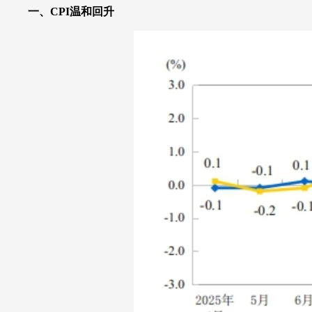
一、CPI温和回升
财经
教育
乡村振兴
生态环境
一带一路
大国智造
大国展会
大国保险
云顶对话
CCTV.节目官网
直播
节目单
栏目
片库