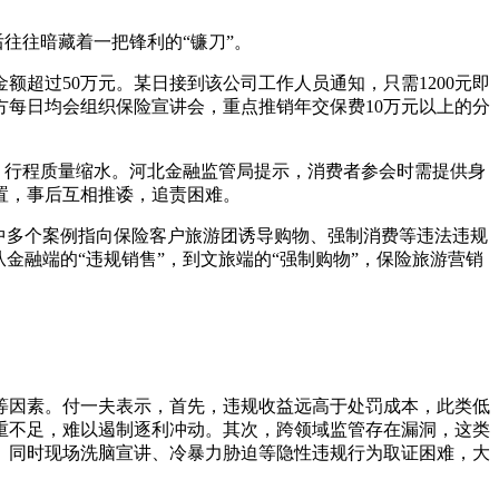
艺术
汽车
数智
5G
产业+
往往暗藏着一把锋利的“镰刀”。
时尚
天气
才艺
网展
央央好物
过50万元。某日接到该公司工作人员通知，只需1200元即
每日均会组织保险宣讲会，重点推销年交保费10万元以上的分
，行程质量缩水。河北金融监管局提示，消费者参会时需提供身
置，事后互相推诿，追责困难。
中多个案例指向保险客户旅游团诱导购物、强制消费等违法违规
金融端的“违规销售”，到文旅端的“强制购物”，保险旅游营销
因素。付一夫表示，首先，违规收益远高于处罚成本，此类低
重不足，难以遏制逐利冲动。其次，跨领域监管存在漏洞，这类
。同时现场洗脑宣讲、冷暴力胁迫等隐性违规行为取证困难，大