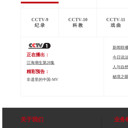
CCTV-9
CCTV-10
CCTV-11
纪 录
科 教
戏 曲
新闻联
正在播出：
今日说
江海潮生第28集
人与自
精彩预告：
秘境之
非遗里的中国-MV
关于我们
业务