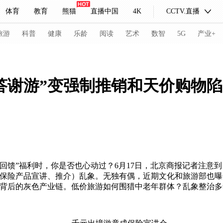
体育
教育
熊猫
直播中国
4K
CCTV.直播
式妙语
主持人
下载央视影音
热解读
天天学习
旅游
科普
健康
乐龄
阅读
艺术
数智
5G
产业+
纪录片网
国家大剧院
大型活动
P答谢游”变强制推销和天价购物
科技
法治
文娱
人物
公益
图片
习式妙语
央视快评
央视网评
光华锐评
锋面
频道
VR/AR
4K专区
全景新闻
馈”福利时，你是否也心动过？6月17日，北京商报记者注意到
请入列
人生第一次
人生第二次
展保险产品宣讲、推介）乱象。无独有偶，近期文化和旅游部也
销背后的灰色产业链。低价旅游如何围猎中老年群体？乱象整治
冬奥会
CBA
NBA
中超
国足
国际足球
网球
综
体育江湖
文化体育
冰雪道路
足球道路