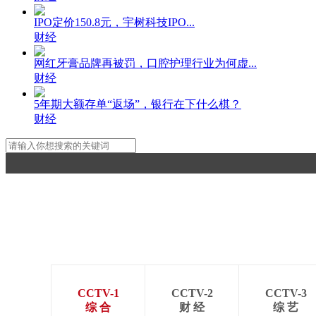
IPO定价150.8元，宇树科技IPO...
财经
网红牙膏品牌再被罚，口腔护理行业为何虚...
财经
5年期大额存单“返场”，银行在下什么棋？
财经
CCTV-1
CCTV-2
CCTV-3
综 合
财 经
综 艺