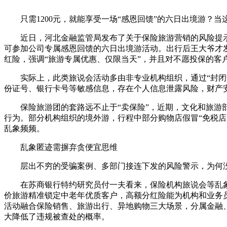
财经
教育
乡村振兴
生态环境
一带一路
只需1200元，就能享受一场“感恩回馈”的六日出境游？当
大国智造
大国展会
大国保险
云顶对话
近日，河北金融监管局发布了关于保险旅游营销的风险提示，
可参加公司专属感恩回馈的六日出境游活动。出行后王大爷才
红险，强调“旅游专属优惠、仅限当天”，并且对不愿投保的客
实际上，此类旅说会活动多由非专业机构组织，通过“封闭讲
份证号、银行卡号等敏感信息，存在个人信息泄露风险，财产
CCTV.节目官网
直播
节目单
栏目
片库
保险旅游团的套路远不止于“卖保险”，近期，文化和旅游部
行为。部分机构组织的境外游，行程中部分购物店假冒“免税店
乱象频频。
乱象匿迹需摒弃贪便宜思维
层出不穷的受骗案例、多部门接连下发的风险警示，为何没
在苏商银行特约研究员付一夫看来，保险机构旅说会等乱象
价旅游精准锁定中老年优质客户，高额分红险能为机构和业务
活动融合保险销售、旅游出行、异地购物三大场景，分属金融
大降低了违规被查处的概率。