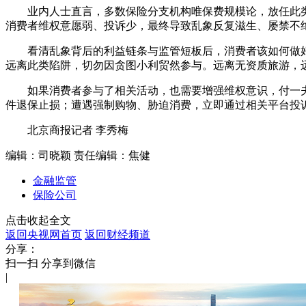
业内人士直言，多数保险分支机构唯保费规模论，放任此类
消费者维权意愿弱、投诉少，最终导致乱象反复滋生、屡禁不
看清乱象背后的利益链条与监管短板后，消费者该如何做好
远离此类陷阱，切勿因贪图小利贸然参与。远离无资质旅游，
如果消费者参与了相关活动，也需要增强维权意识，付一夫
件退保止损；遭遇强制购物、胁迫消费，立即通过相关平台投
北京商报记者 李秀梅
编辑：司晓颖
责任编辑：焦健
金融监管
保险公司
点击收起全文
返回央视网首页
返回财经频道
分享：
扫一扫 分享到微信
|