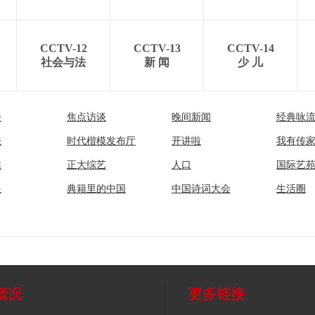
CCTV-12
CCTV-13
CCTV-14
社会与法
新 闻
少 儿
播
焦点访谈
晚间新闻
经典咏
法
时代楷模发布厅
开讲啦
我有传
然
正大综艺
人口
国际艺
眼
典籍里的中国
中国诗词大会
生活圈
概况
更多链接