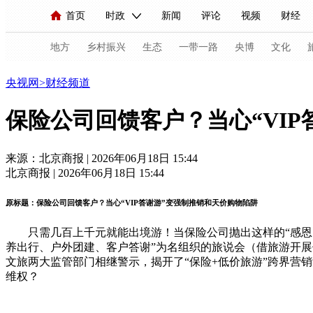
首页
时政
新闻
评论
视频
财经
人民领袖习近平
直播
海外频道
片库
iPanda
栏目大全
联播+
English
中国领导人
节目单
Монгол
听音
央视快评
微视频
习
地方
乡村振兴
生态
一带一路
央博
文化
财经
央视网
>
财经频道
总台春晚
网络春晚
共产党员网
秧纪录
保险公司回馈客户？当心“VI
来源：北京商报 | 2026年06月18日 15:44
新闻
国内
国际
评论
经济
军事
北京商报 | 2026年06月18日 15:44
人民领袖习近平
联播+
热解读
天天学习
原标题：保险公司回馈客户？当心“VIP答谢游”变强制推销和天价购物陷阱
视频
小央视频
小央直播
直播中国
熊猫
只需几百上千元就能出境游！当保险公司抛出这样的“感恩回
现场
前线
比划
快看
蓝海中国
新兵
养出行、户外团建、客户答谢”为名组织的旅说会（借旅游开
文旅两大监管部门相继警示，揭开了“保险+低价旅游”跨界营
维权？
体育
直播
竞猜
2026年世界杯
2026年
VIP会员
CCTV奥林匹克频道
生活体育大会