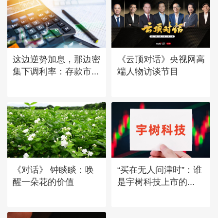
这边逆势加息，那边密
《云顶对话》央视网高
集下调利率：存款市...
端人物访谈节目
《对话》 钟睒睒：唤
“买在无人问津时”：谁
醒一朵花的价值
是宇树科技上市的...