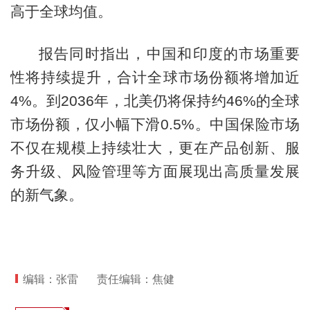
高于全球均值。
报告同时指出，中国和印度的市场重要
性将持续提升，合计全球市场份额将增加近
4%。到2036年，北美仍将保持约46%的全球
市场份额，仅小幅下滑0.5%。中国保险市场
不仅在规模上持续壮大，更在产品创新、服
务升级、风险管理等方面展现出高质量发展
的新气象。
编辑：张雷
责任编辑：焦健