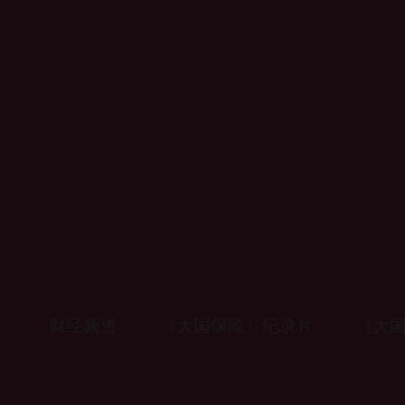
财经
教育
乡村振兴
生态环境
一带一路
央博
大国智造
大国展会
大国保险
云顶对话
云起
超
CCTV.节目官网
直播
节目单
栏目
片库
热播榜
财经频道
《大国保险》纪录片
《大