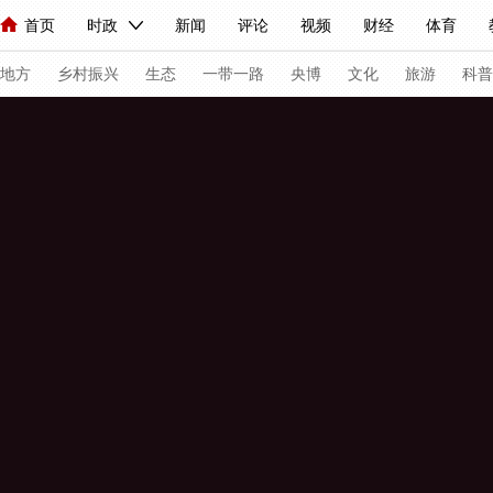
首页
时政
新闻
评论
视频
财经
体育
人民领袖习近平
直播
海外频道
片库
iPanda
栏目大全
联播+
English
中国领导人
节目单
Монгол
听音
央视快评
微视频
习式妙语
主持人
下
地方
乡村振兴
生态
一带一路
央博
文化
旅游
科普
总台春晚
网络春晚
共产党员网
秧纪录
纪录片网
新闻
国内
国际
评论
经济
军事
科技
法
人民领袖习近平
联播+
热解读
天天学习
习式妙语
视频
小央视频
小央直播
直播中国
熊猫频道
V
现场
前线
比划
快看
蓝海中国
新兵请入列
体育
直播
竞猜
2026年世界杯
2026年冬奥会
VIP会员
CCTV奥林匹克频道
生活体育大会
体育江湖