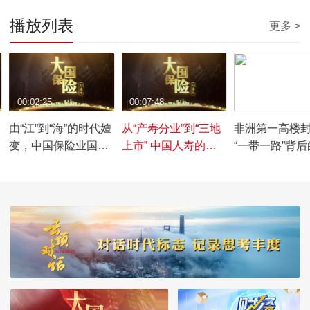
播放列表
更多 >
00:02:25
00:07:48
00:03:17
由“江”到“海”的时代嬗
从“产寿分业”到“三地
非洲第一高楼
变，中国保险业国际
上市” 中国人寿的发
“一带一路”背
化战略纪实
展与演变
国力量