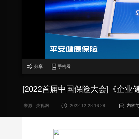
财经
教育
乡村振兴
生态环境
一带一路
大国智造
大国展会
大国保险
云顶对话
CCTV.节目官网
直播
节目单
栏目
片库
分享
手机看
[2022首届中国保险大会]《企
来源 : 央视网
2022-12-28 16:28
内容