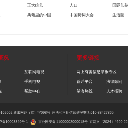
然
正大综艺
人口
国际艺
眼
典籍里的中国
中国诗词大会
生活圈
概况
更多链接
互联网电视
网上有害信息举报专区
音
手机电视
辟谣平台
法律顾问
媒
帮助中心
望海热线
人才招聘
02002 新出网证（京）字098号
违法和不良信息举报电话:010-88427865
P备10003349号-1
京公网安备 11000002000018号
京网文〔2024〕4690-2