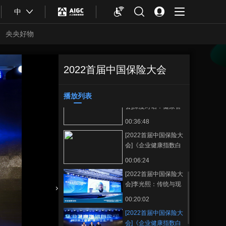
00:21:05
二十条”保险解读
中
[2022首届中国保险大
会]贾康：数字经济发
央央好物
展趋势及其经济、社
00:13:12
会价值和兴利除弊的
[2022首届中国保险大
挑战
会]圆桌对话：商业健
2022首届中国保险大会
[2022首届中国保
正在播放
康保险与健康管理的
00:27:31
险大会]《企业健康指数白皮
融合趋势 郭实、武留
书》发布
播放列表
[2022首届中国保险大
信、范竹萍、黄钢、
收藏
会]深度对话：健康管
曾诚
理与健康保险双促进
00:36:48
林晟、周敬、夏晓霏
[2022首届中国保险大
会]《企业健康指数白
皮书》发布及阐释
00:06:24
[2022首届中国保险大
会]李光熙：传统与现
代医疗危机的解决之
合体育
亚冬会
00:20:02
路
[2022首届中国保险大
会]《企业健康指数白