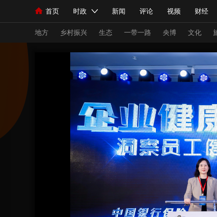
首页
时政
新闻
评论
视频
财经
人民领袖习近平
直播
海外频道
片库
iPanda
栏目大全
联播+
English
中国领导人
节目单
Монгол
听音
央视快评
微视频
习
地方
乡村振兴
生态
一带一路
央博
文化
总台春晚
网络春晚
共产党员网
秧纪录
新闻
国内
国际
评论
经济
军事
人民领袖习近平
联播+
热解读
天天学习
视频
小央视频
小央直播
直播中国
熊猫
现场
前线
比划
快看
蓝海中国
新兵
体育
直播
竞猜
2026年世界杯
2026
VIP会员
CCTV奥林匹克频道
生活体育大会