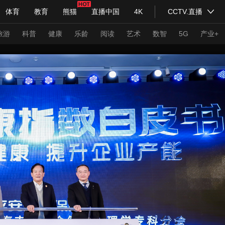
体育
教育
熊猫
直播中国
4K
CCTV.直播
式妙语
主持人
下载央视影音
热解读
天天学习
旅游
科普
健康
乐龄
阅读
艺术
数智
5G
产业+
纪录片网
国家大剧院
大型活动
科技
法治
文娱
人物
公益
图片
习式妙语
央视快评
央视网评
光华锐评
锋面
频道
VR/AR
4K专区
全景新闻
请入列
人生第一次
人生第二次
年冬奥会
CBA
NBA
中超
国足
国际足球
网球
综
体育江湖
文化体育
冰雪道路
足球道路