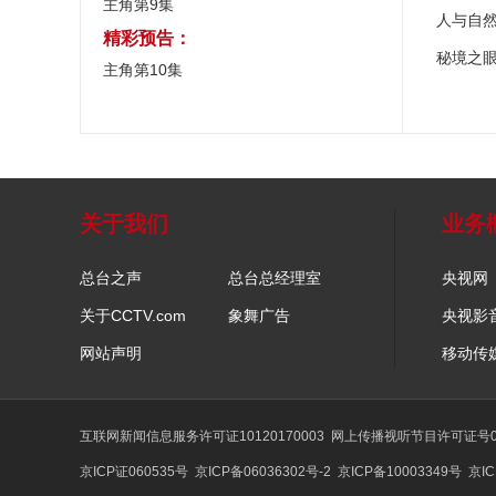
主角第9集
人与自
精彩预告：
秘境之
主角第10集
关于我们
业务
总台之声
总台总经理室
央视网
关于CCTV.com
象舞广告
央视影
网站声明
移动传
互联网新闻信息服务许可证10120170003
网上传播视听节目许可证号01
京ICP证060535号
京ICP备06036302号-2
京ICP备10003349号
京IC