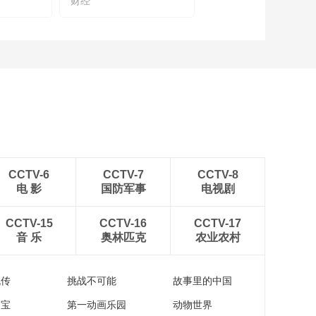
财经
[2022首届中国保险大
会]严弘 主题演讲：保
险行业发展新格局
00:25:20
[2022首届中国保险大
会]樊纲、李晓林、罗
胜 云顶对话：构建健
00:25:14
康老龄化社会
[2022首届中国保险大
会]屠光绍 主旨演讲：
二十大之后金融发展
00:34:34
展望
《2022首届中国保险
CCTV-6
CCTV-7
CCTV-8
大会》宣传片
电 影
国防军事
电视剧
00:02:41
[2022首届中国保险大
CCTV-15
CCTV-16
CCTV-17
会]首届中国保险大会
音 乐
奥林匹克
农业农村
即将召开 精英聚力共
00:03:51
探保险新格局
[2022首届中国保险大
流传
挑战不可能
故事里的中国
会]《首届中国保险大
会健康分论坛》先导
家宝
第一动画乐园
动物世界
00:01:08
片