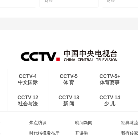
财经
财经
CCTV-4
CCTV-5
CCTV-5+
中文国际
体 育
体育赛事
CCTV-12
CCTV-13
CCTV-14
社会与法
新 闻
少 儿
播
焦点访谈
晚间新闻
经典咏
法
时代楷模发布厅
开讲啦
我有传