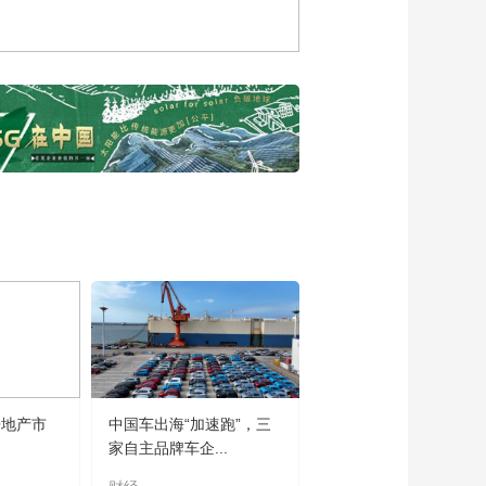
会]周延礼 主题演讲：
发挥保险功能 保障实
00:17:14
体经济高质量发展
[2022首届中国保险大
会]王俊寿 主题演讲：
保险行业发展新格局
00:21:13
[2022首届中国保险大
会]曾光：后疫情时
代，构建健康中国新
00:25:41
格局
[2022首届中国保险大
会]武留信：重大慢病
健康管理与商保发展
00:14:05
新机遇
[2022首届中国保险大
会]李晓林：健康保险
行业发展现状与未来
00:18:07
[2022首届中国保险大
房地产市
中国车出海“加速跑”，三
会]《中国城市养老服
家自主品牌车企...
务需求报告(2022)》
00:14:07
发布