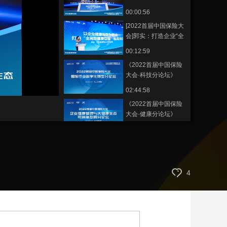
皮书》发布
00:00:56
艺术
汽车
数智
5G
产业+
[2022首届中国保险大
时尚
天气
才艺
网展
央央好物
会]郭实：打造企业“全
周期健康管理”服务体
00:12:59
系
《2022首届中国保险
大会·科技分论坛》
02:44:58
《2022首届中国保险
大会·健康分论坛》
02:54:28
《2022首届中国保险
大会·开幕式及主论
坛》
02:55:53
4
[2022首届中国保险大
会]樊纲 主旨演讲：中
国经济波动与长期增
00:24:17
长
[2022首届中国保险大