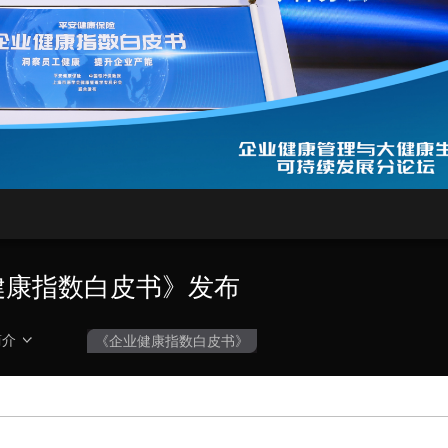
央博
非遗
文化
旅游
科普
健康
乐龄
阅读
云起
超级工厂
智敬中国
全民健康
颜选攻略
海洋
收视榜
总台企业白名单
业健康指数白皮书》发布
简介
《企业健康指数白皮书》