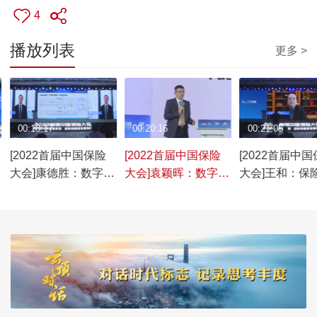
4
播放列表
更多 >
00:18:17
00:20:16
00:21:05
[2022首届中国保险
[2022首届中国保险
[2022首届中
大会]康德胜：数字化
大会]袁颖晖：数字化
大会]王和：保
释放保险业发展新动
转型
据基础制度建设
力
Faster,Higher,Stronger-
据二十条”保险
Together