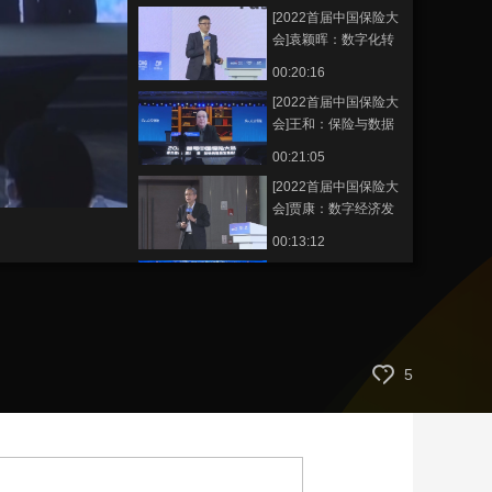
[2022首届中国保险大
艺术
汽车
数智
5G
产业+
会]袁颖晖：数字化转
型
时尚
天气
才艺
网展
央央好物
00:20:16
Faster,Higher,Stronger-
[2022首届中国保险大
Together
会]王和：保险与数据
基础制度建设—“数据
00:21:05
二十条”保险解读
[2022首届中国保险大
会]贾康：数字经济发
展趋势及其经济、社
00:13:12
会价值和兴利除弊的
[2022首届中国保险大
挑战
会]圆桌对话：商业健
康保险与健康管理的
00:27:31
融合趋势 郭实、武留
[2022首届中国保险大
信、范竹萍、黄钢、
5
会]深度对话：健康管
曾诚
理与健康保险双促进
00:36:48
林晟、周敬、夏晓霏
[2022首届中国保险大
会]《企业健康指数白
皮书》发布及阐释