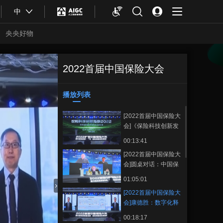
中
央央好物
2022首届中国保险大会
[2022首届中国保
正在播放
险大会]康德胜：数字化释放保
险业发展新动力
播放列表
收藏
[2022首届中国保险大
会]《保险科技创新发
展指数》发布
00:13:41
[2022首届中国保险大
会]圆桌对话：中国保
险业科技创新服务案
01:05:01
例 焦英俊、欧纯智、
[2022首届中国保险大
何苗、朱兵、程宏
合体育
亚冬会
会]康德胜：数字化释
放保险业发展新动力
00:18:17