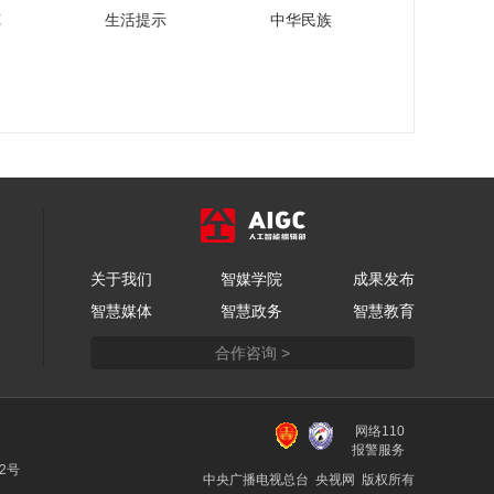
会]李晓林：健康保险
苑
生活提示
中华民族
行业发展现状与未来
00:18:07
[2022首届中国保险大
会]《中国城市养老服
务需求报告(2022)》
00:14:07
发布
[2022首届中国保险大
会]严弘 主题演讲：保
险行业发展新格局
00:25:20
[2022首届中国保险大
会]樊纲、李晓林、罗
关于我们
智媒学院
胜 云顶对话：构建健
成果发布
00:25:14
康老龄化社会
智慧媒体
智慧政务
智慧教育
[2022首届中国保险大
会]屠光绍 主旨演讲：
合作咨询 >
二十大之后金融发展
00:34:34
展望
《2022首届中国保险
大会》宣传片
网络110
报警服务
00:02:41
22号
中央广播电视总台 央视网 版权所有
[2022首届中国保险大