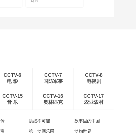
财经
坛》
02:55:53
[2022首届中国保险大
会]樊纲 主旨演讲：中
国经济波动与长期增
00:24:17
长
[2022首届中国保险大
会]周延礼 主题演讲：
发挥保险功能 保障实
00:17:14
体经济高质量发展
[2022首届中国保险大
会]王俊寿 主题演讲：
保险行业发展新格局
CCTV-6
CCTV-7
CCTV-8
00:21:13
电 影
国防军事
电视剧
[2022首届中国保险大
会]曾光：后疫情时
CCTV-15
CCTV-16
代，构建健康中国新
CCTV-17
00:25:41
音 乐
奥林匹克
格局
农业农村
[2022首届中国保险大
会]武留信：重大慢病
健康管理与商保发展
流传
挑战不可能
故事里的中国
00:14:05
新机遇
[2022首届中国保险大
家宝
第一动画乐园
动物世界