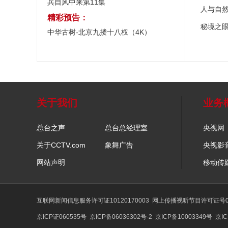
兵自风中来第11集
人与自
精彩预告：
秘境之
中华古树-北京九搂十八杈（4K）
关于我们
业务
总台之声
总台总经理室
央视网
关于CCTV.com
象舞广告
央视影
网站声明
移动传
互联网新闻信息服务许可证10120170003
网上传播视听节目许可证号01
京ICP证060535号
京ICP备06036302号-2
京ICP备10003349号
京IC