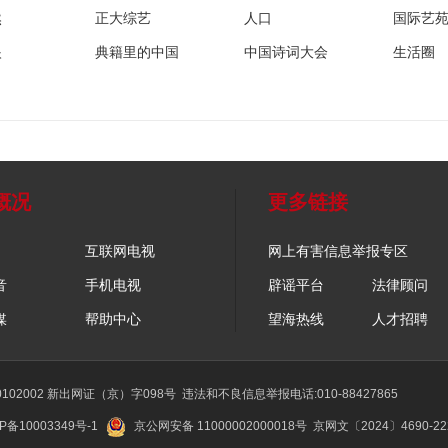
然
正大综艺
人口
国际艺
眼
典籍里的中国
中国诗词大会
生活圈
概况
更多链接
互联网电视
网上有害信息举报专区
音
手机电视
辟谣平台
法律顾问
媒
帮助中心
望海热线
人才招聘
02002 新出网证（京）字098号
违法和不良信息举报电话:010-88427865
P备10003349号-1
京公网安备 11000002000018号
京网文〔2024〕4690-2