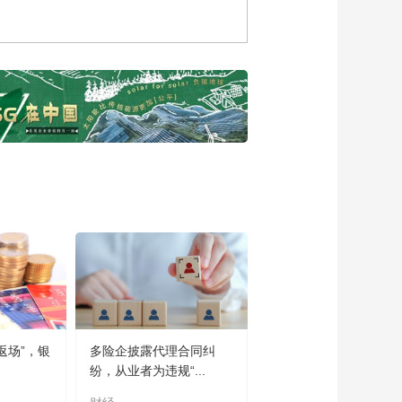
00:06:24
[2022首届中国保险大
会]李光熙：传统与现
代医疗危机的解决之
00:20:02
路
[2022首届中国保险大
会]《企业健康指数白
皮书》发布
00:00:56
[2022首届中国保险大
会]郭实：打造企业“全
周期健康管理”服务体
00:12:59
系
《2022首届中国保险
大会·科技分论坛》
02:44:58
《2022首届中国保险
大会·健康分论坛》
02:54:28
返场”，银
多险企披露代理合同纠
纷，从业者为违规“...
《2022首届中国保险
大会·开幕式及主论