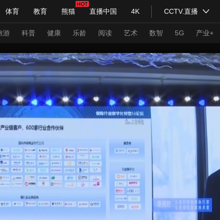
体育
教育
熊猫
直播中国
4K
CCTV.直播
式妙语
主持人
下载央视影音
热解读
天天学习
旅游
科普
健康
乐龄
阅读
艺术
数智
5G
产业+
纪录片网
国家大剧院
大型活动
科技
法治
文娱
人物
公益
图片
习式妙语
央视快评
央视网评
光华锐评
锋面
频道
VR/AR
4K专区
全景新闻
请入列
人生第一次
人生第二次
年冬奥会
CBA
NBA
中超
国足
国际足球
网球
综
体育江湖
文化体育
冰雪道路
足球道路