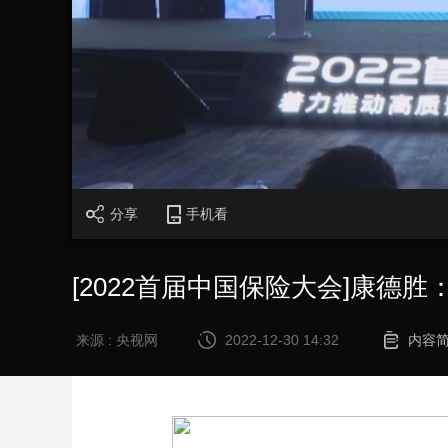
财经
教育
乡村振兴
生态环境
一带一路
大国智造
大国展会
大国保险
云顶对话
CCTV.节目官网
直播
节目单
栏目
片库
分享
手机看
[2022首届中国保险大会]康德
来源 : 央视网
2022-12-30 14:32
内容