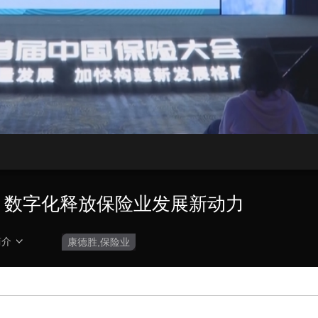
央博
非遗
文化
旅游
科普
健康
乐龄
阅读
云起
超级工厂
智敬中国
全民健康
颜选攻略
海洋
热播榜
总台企业白名单
胜：数字化释放保险业发展新动力
简介
康德胜,保险业