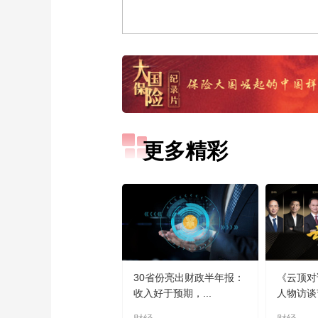
更多精彩
30省份亮出财政半年报：
《云顶对
收入好于预期，...
人物访谈