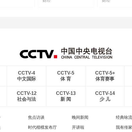
财经
财经
CCTV-4
CCTV-5
CCTV-5+
中文国际
体 育
体育赛事
CCTV-12
CCTV-13
CCTV-14
社会与法
新 闻
少 儿
播
焦点访谈
晚间新闻
经典咏
法
时代楷模发布厅
开讲啦
我有传