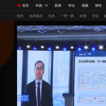
首页
时政
新闻
评论
视频
财经
人民领袖习近平
直播
海外频道
片库
iPanda
栏目大全
联播+
English
中国领导人
节目单
Монгол
听音
央视快评
微视频
习
地方
乡村振兴
生态
一带一路
央博
文化
总台春晚
网络春晚
共产党员网
秧纪录
新闻
国内
国际
评论
经济
军事
人民领袖习近平
联播+
热解读
天天学习
视频
小央视频
小央直播
直播中国
熊猫
现场
前线
比划
快看
蓝海中国
新兵
体育
直播
竞猜
2026年世界杯
2026
VIP会员
CCTV奥林匹克频道
生活体育大会