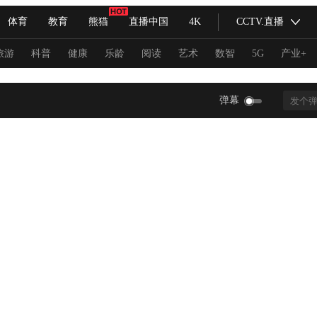
体育
教育
熊猫
直播中国
4K
CCTV.直播
式妙语
主持人
下载央视影音
热解读
天天学习
旅游
科普
健康
乐龄
阅读
艺术
数智
5G
产业+
纪录片网
国家大剧院
大型活动
弹幕
科技
法治
文娱
人物
公益
图片
习式妙语
央视快评
央视网评
光华锐评
锋面
频道
VR/AR
4K专区
全景新闻
请入列
人生第一次
人生第二次
冬奥会
CBA
NBA
中超
国足
国际足球
网球
综
体育江湖
文化体育
冰雪道路
足球道路