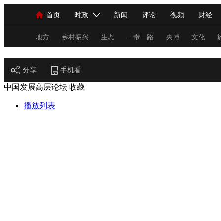
首页
时政
新闻
评论
视频
财经
人民领袖习近平
直播
海外频道
片库
iPanda
栏目大全
联播+
English
中国领导人
节目单
Монгол
听音
央视快评
微视频
习
地方
乡村振兴
生态
一带一路
央博
文化
财经
分享
总台春晚
手机看
网络春晚
共产党员网
秧纪录
中国发展高层论坛
收藏
播放列表
新闻
国内
国际
评论
经济
军事
人民领袖习近平
联播+
热解读
天天学习
视频
小央视频
小央直播
直播中国
熊猫
现场
前线
比划
快看
蓝海中国
新兵
体育
直播
竞猜
2026年世界杯
2026年
VIP会员
CCTV奥林匹克频道
生活体育大会