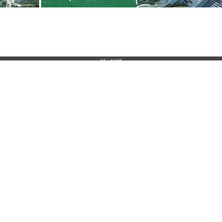
首页
|
全站地图
京ICP备10003349号-1
中央广播电视总台
央视网
版权所有
CCTV-4
CCTV-5
CCTV-5+
中文国际
体 育
体育赛事
CCTV-12
CCTV-13
CCTV-14
社会与法
新 闻
少 儿