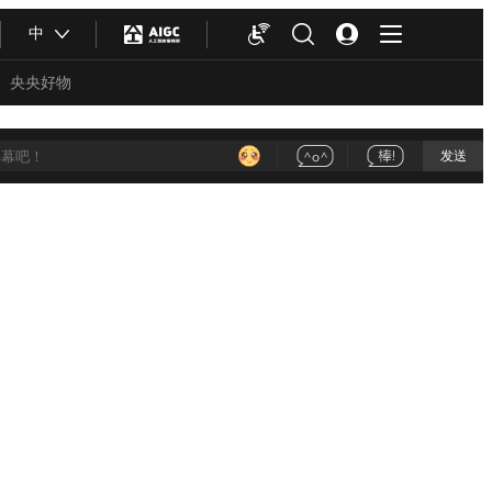
中
央央好物
发送
合体育
亚冬会