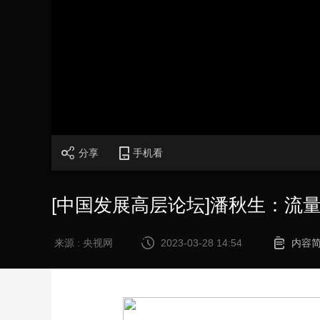
财经
教育
乡村振兴
生态环境
一带一路
大国智造
大国展会
大国保险
云顶对话
加
载
/
完
成
:
CCTV.节目官网
直播
节目单
栏目
片库
0%
分享
手机看
[中国发展高层论坛]潘秋生：流
来源 : 央视网
2023-03-28 14:54
内容