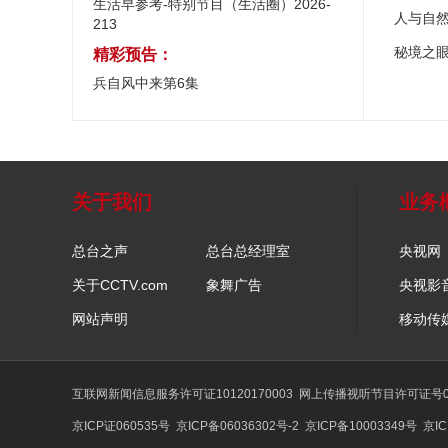
生活早参考-特别节目（生活圈）2026-
人与自
213
秘境之
精彩预告：
兵自风中来第6集
关于我们
业务
总台之声
总台总经理室
央视网
关于CCTV.com
象舞广告
央视影
网站声明
移动传
互联网新闻信息服务许可证10120170003
网上传播视听节目许可证号01
京ICP证060535号
京ICP备06036302号-2
京ICP备10003349号
京IC