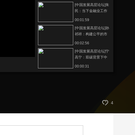
[中国发展高层论坛]朱
艺术
汽车
数智
5G
产业+
民：当下金融业工作
重点在于服务实体经
时尚
天气
才艺
网展
央央好物
00:01:59
济
[中国发展高层论坛]孙
祁祥：构建公平的市
场竞争环境促进经济
00:02:56
蓬勃发展
[中国发展高层论坛]宁
静
音
高宁：双碳背景下中
(m)
国企业产业升级具有
00:00:31
技术机遇
4