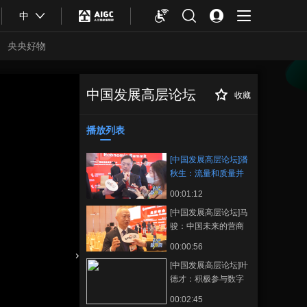
中
央央好物
中国发展高层论坛
收藏
[中国发展高层论
正在播放
坛]潘秋生：流量和质量并重，
适应未来新消费发展
播放列表
[中国发展高层论坛]潘
秋生：流量和质量并
重，适应未来新消费
00:01:12
发展
[中国发展高层论坛]马
骏：中国未来的营商
环境会越来越好
00:00:56
[中国发展高层论坛]叶
合体育
亚冬会
德才：积极参与数字
化建设，深耕新城
00:02:45
建、新基建