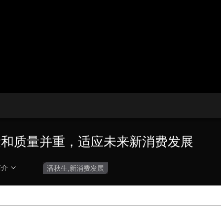
播
放
央博
非遗
文化
旅游
科普
健康
乐龄
阅读
器。
云起
超级工厂
智敬中国
全民健康
颜选攻略
海洋
播
画
设
放
质
置
收视榜
总台企业白名单
速
度
量和质量并重，适应未来新消费发展
简介
潘秋生,新消费发展