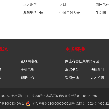
然
正大综艺
人口
国际艺
眼
典籍里的中国
中国诗词大会
生活圈
概况
更多链接
互联网电视
网上有害信息举报专区
音
手机电视
辟谣平台
法律顾问
媒
帮助中心
望海热线
人才招聘
02002 新出网证（京）字098号
违法和不良信息举报电话:010-88427865
P备10003349号-1
京公网安备 11000002000018号
京网文〔2024〕4690-2