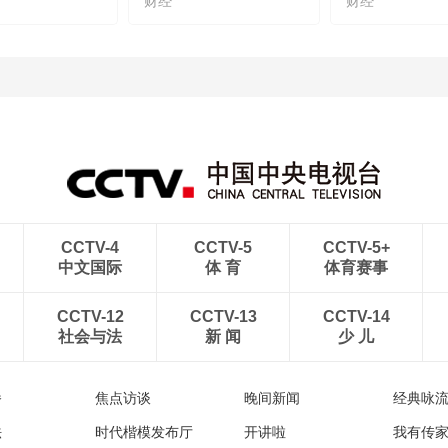
财经
财经
CCTV-4
CCTV-5
CCTV-5+
中文国际
体 育
体育赛事
CCTV-12
CCTV-13
CCTV-14
社会与法
新 闻
少 儿
播
焦点访谈
晚间新闻
经典咏
法
时代楷模发布厅
开讲啦
我有传