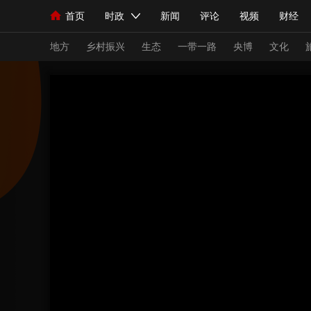
首页
时政
新闻
评论
视频
财经
人民领袖习近平
直播
海外频道
片库
iPanda
栏目大全
联播+
English
中国领导人
节目单
Монгол
听音
央视快评
微视频
习
地方
乡村振兴
生态
一带一路
央博
文化
总台春晚
网络春晚
共产党员网
秧纪录
新闻
国内
国际
评论
经济
军事
人民领袖习近平
联播+
热解读
天天学习
视频
小央视频
小央直播
直播中国
熊猫
现场
前线
比划
快看
蓝海中国
新兵
体育
直播
竞猜
2026年世界杯
2026
VIP会员
CCTV奥林匹克频道
生活体育大会