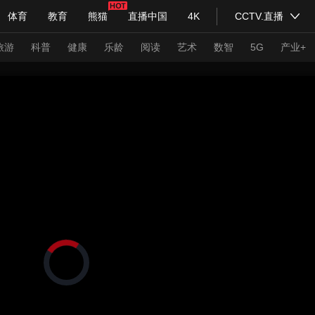
体育
教育
熊猫
直播中国
4K
CCTV.直播
式妙语
主持人
下载央视影音
热解读
天天学习
旅游
科普
健康
乐龄
阅读
艺术
数智
5G
产业+
纪录片网
国家大剧院
大型活动
科技
法治
文娱
人物
公益
图片
习式妙语
央视快评
央视网评
光华锐评
锋面
频道
VR/AR
4K专区
全景新闻
请入列
人生第一次
人生第二次
正
在
年冬奥会
CBA
NBA
中超
国足
国际足球
网球
综
加
载
体育江湖
文化体育
视
冰雪道路
足球道路
频