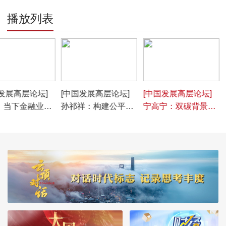
播放列表
1:59
00:02:56
00:00:31
发展高层论坛]
[中国发展高层论坛]
[中国发展高层论坛]
：当下金融业工
孙祁祥：构建公平的
宁高宁：双碳背景下
点在于服务实体
市场竞争环境促进经
中国企业产业升级具
济蓬勃发展
有技术机遇