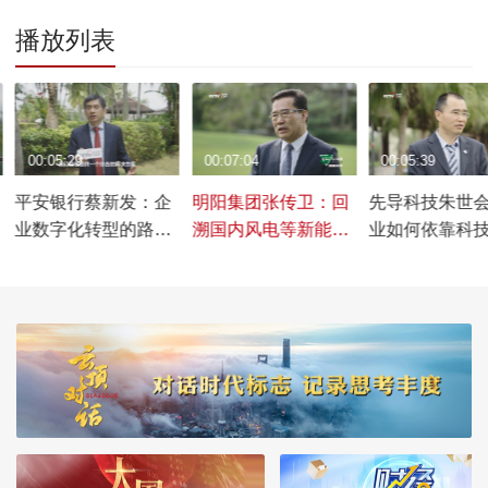
播放列表
00:05:29
00:07:04
00:05:39
平安银行蔡新发：企
明阳集团张传卫：回
先导科技朱世
业数字化转型的路径
溯国内风电等新能源
业如何依靠科
与前景
技术发展历程
践行可持续发