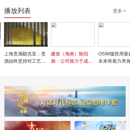
播放列表
更多 >
00:20:03
00:02:44
00:03:35
上海贵酒鄢克亚：贵
建发（海南）陈绍
OSIM傲胜周曼
酒始终坚持对工艺的
彪：公司致力于成为
未来将着力养
不妥协，坚持品牌驱
国际领先的供应链运
技，为用户提
动
营商
价值、更好体