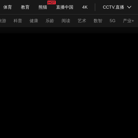
体育
教育
熊猫
直播中国
4K
CCTV.直播
式妙语
主持人
下载央视影音
热解读
天天学习
旅游
科普
健康
乐龄
阅读
艺术
数智
5G
产业+
纪录片网
国家大剧院
大型活动
科技
法治
文娱
人物
公益
图片
习式妙语
央视快评
央视网评
光华锐评
锋面
频道
VR/AR
4K专区
全景新闻
请入列
人生第一次
人生第二次
年冬奥会
CBA
NBA
中超
国足
国际足球
网球
综
体育江湖
文化体育
冰雪道路
足球道路