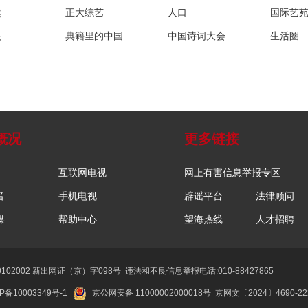
然
正大综艺
人口
国际艺
眼
典籍里的中国
中国诗词大会
生活圈
概况
更多链接
互联网电视
网上有害信息举报专区
音
手机电视
辟谣平台
法律顾问
媒
帮助中心
望海热线
人才招聘
02002 新出网证（京）字098号
违法和不良信息举报电话:010-88427865
P备10003349号-1
京公网安备 11000002000018号
京网文〔2024〕4690-2