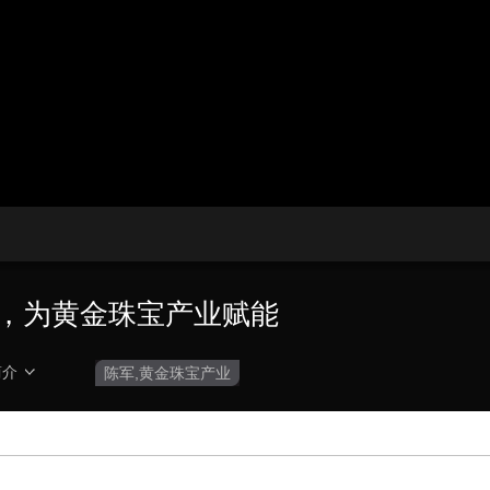
央博
非遗
文化
旅游
科普
健康
乐龄
阅读
云起
超级工厂
智敬中国
全民健康
颜选攻略
海洋
热播榜
总台企业白名单
略，为黄金珠宝产业赋能
简介
陈军,黄金珠宝产业