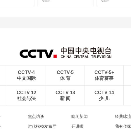
财经
财经
CCTV-4
CCTV-5
CCTV-5+
中文国际
体 育
体育赛事
CCTV-12
CCTV-13
CCTV-14
社会与法
新 闻
少 儿
播
焦点访谈
晚间新闻
经典咏
法
时代楷模发布厅
开讲啦
我有传