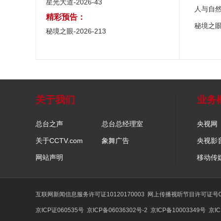
星光大道-2026-43
人与自
精彩预告：
秘境之
秘境之眼-2026-213
关于我们
业务
总台之声
总台总经理室
央视网
关于CCTV.com
象舞广告
央视影
网站声明
移动传
互联网新闻信息服务许可证10120170003
网上传播视听节目许可证号01
京ICP证060535号
京ICP备06036302号-2
京ICP备10003349号
京IC