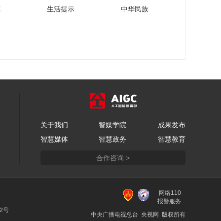
岭药业走出了一条具
苑
生活提示
中华民族
有自身特色的循证医
00:05:18
学之路
爱仕达陈合林：配合
政府“双碳”精神，推动
整个体系的管理
00:04:53
正谷农业张友廷：正
谷做有机农业始终立
足于可持续发展理念
00:05:49
瑞金医院陈黎雄：科
技创新为睡眠障碍人
关于我们
智媒学院
群带来睡眠新体验
成果发布
00:04:34
智慧媒体
智慧政务
智慧教育
中国黄金陈军：依
托“文化+”战略，为黄
合作咨询 >
金珠宝产业赋能
00:04:45
海南控股刘加：离港
免税是海南的金字招
网络110
牌，也是海南控股要
报警服务
00:02:54
22号
持续发力的领域
中央广播电视总台 央视网 版权所有
江西省商务厅刘卫