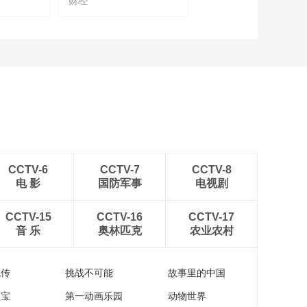
财经
度制定
00:04:59
齐向东谈数字技术创
新与安全以及在金融
业的应用
00:05:10
乔红：国产机器人企
业如何既降低成本又
拥有更广泛的市场
00:02:55
何华杰谈精致露营的
发展趋势和公司的双
主业发展模式
CCTV-6
CCTV-7
CCTV-8
00:09:19
电 影
国防军事
电视剧
高元：金融机构助力
医疗健康产业发展
CCTV-15
CCTV-16
CCTV-17
00:08:04
音 乐
奥林匹克
农业农村
倪光南：加大对原始
创新的支持力度
流传
挑战不可能
故事里的中国
00:03:54
以岭药业孙学非：以
家宝
第一动画乐园
动物世界