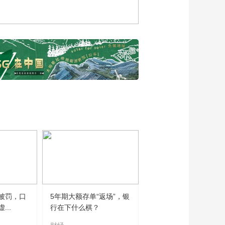
00:04:38
是我们的责任
贾非：氢能是能源的
终极形式
00:04:00
贾非：技术更新后氢
能客车续航里程将实
现飞跃
00:05:00
杨思捷：积极打造国
家电投的投资生态
00:01:51
鄂维南：人工智能对
科学研究、产业和实
体经济制造业的影响
00:04:36
王志伟谈中医药产业
化智能化发展机遇
00:10:06
被罚，口
5年期大额存单“返场”，银
..
行在下什么棋？
姚望谈我国人才的国
际竞争优势和人才制