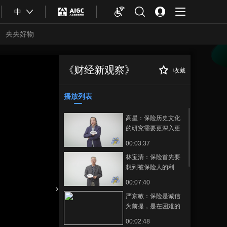
中
央央好物
《财经新观察》
收藏
中国黄金陈军：依
正在播放
托“文化+”战略，为黄金珠宝产
业赋能
播放列表
高星：保险历史文化
的研究需要更深入更
系统化
00:03:37
林宝清：保险首先要
想到被保险人的利
益，先利人才能达己
00:07:40
严京敏：保险是诚信
合体育
亚冬会
为前提，是在困难的
时候，给予支持帮助
00:02:48