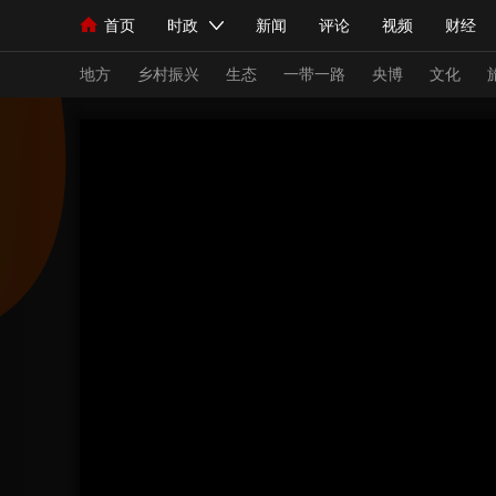
首页
时政
新闻
评论
视频
财经
人民领袖习近平
直播
海外频道
片库
iPanda
栏目大全
联播+
English
中国领导人
节目单
Монгол
听音
央视快评
微视频
习
地方
乡村振兴
生态
一带一路
央博
文化
总台春晚
网络春晚
共产党员网
秧纪录
新闻
国内
国际
评论
经济
军事
人民领袖习近平
联播+
热解读
天天学习
视频
小央视频
小央直播
直播中国
熊猫
现场
前线
比划
快看
蓝海中国
新兵
体育
直播
竞猜
2026年世界杯
2026
VIP会员
CCTV奥林匹克频道
生活体育大会