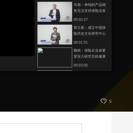
马旭：单纯的产品销
艺术
汽车
数智
5G
产业+
售无法支持保险业发
展，对客户的服务才
时尚
天气
才艺
网展
央央好物
00:02:27
是本源
曾立新：成立中国保
险历史文化研究中心
推动保险历史文化传
00:01:51
承
魏斌：保险从业者要
更深入研究百姓健康
等多方面的需求
00:03:05
范娟娟：保险行业把
利他和自利完美结合
00:01:36
谢远涛：积极面对保
5
险业未来面临的新挑
战
00:02:28
黄宝印：把保险历史
文化继承好、记录
好、研究好、传承好