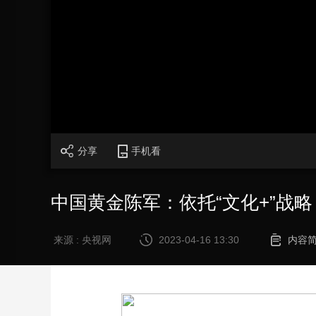
财经
教育
乡村振兴
生态环境
一带一路
大国智造
大国展会
大国保险
云顶对话
CCTV.节目官网
直播
节目单
栏目
片库
分享
手机看
中国黄金陈军：依托“文化+”战
来源 : 央视网
2023-04-16 13:30
内容