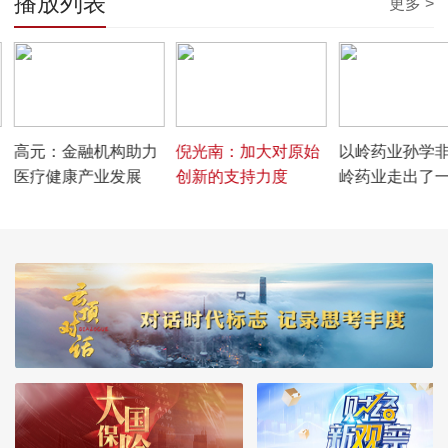
播放列表
更多 >
00:08:04
00:03:54
00:05:18
高元：金融机构助力
倪光南：加大对原始
以岭药业孙学
医疗健康产业发展
创新的支持力度
岭药业走出了
有自身特色的
学之路