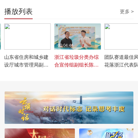
播放列表
更多 >
00:04:34
00:04:44
00:01:08
山东省住房和城乡建
浙江省垃圾分类办综
团队赛道最佳
设厅城市管理局副局
合宣传组副组长陈忠
花落浙江代表
长左绍辉谈深入推进
购谈深入推进垃圾分
西代表队
垃圾分类工作
类工作