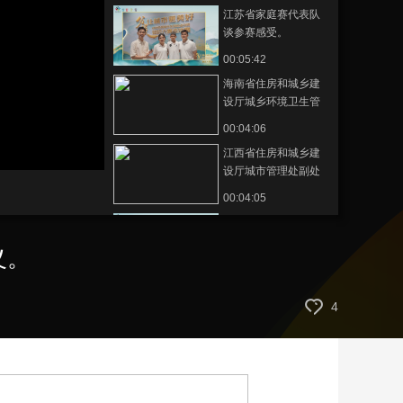
江苏省家庭赛代表队
艺术
汽车
数智
5G
产业+
谈参赛感受。
时尚
天气
才艺
网展
央央好物
00:05:42
海南省住房和城乡建
设厅城乡环境卫生管
理处处长杨洲谈大力
00:04:06
推进垃圾分类工作。
江西省住房和城乡建
设厅城市管理处副处
长章先华谈垃圾分类
00:04:05
工作的重要意义。
河南省郑州市城市管
理局市容环卫管理处
义。
副处长郑占士谈大力
00:02:35
推进垃圾分类工作。
北京市城市管理委员
4
会宣传教育中心副主
任王景艳谈大力推进
00:02:19
垃圾分类工作。
山东省住房和城乡建
设厅城市管理局副局
长左绍辉谈深入推进