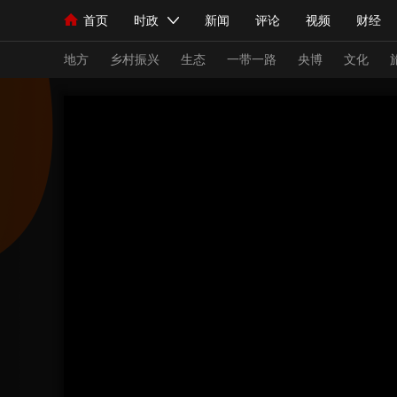
首页
时政
新闻
评论
视频
财经
人民领袖习近平
直播
海外频道
片库
iPanda
栏目大全
联播+
English
中国领导人
节目单
Монгол
听音
央视快评
微视频
习
地方
乡村振兴
生态
一带一路
央博
文化
总台春晚
网络春晚
共产党员网
秧纪录
新闻
国内
国际
评论
经济
军事
人民领袖习近平
联播+
热解读
天天学习
视频
小央视频
小央直播
直播中国
熊猫
现场
前线
比划
快看
蓝海中国
新兵
体育
直播
竞猜
2026年世界杯
2026
VIP会员
CCTV奥林匹克频道
生活体育大会