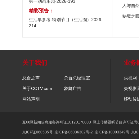
第一动画乐园-2026-193
人与自
精彩预告：
秘境之
生活早参考-特别节目（生活圈）2026-
214
关于我们
业务
总台之声
总台总经理室
央视网
关于CCTV.com
象舞广告
央视影
网站声明
移动传
互联网新闻信息服务许可证10120170003
网上传播视听节目许可证号01
京ICP证060535号
京ICP备06036302号-2
京ICP备10003349号
京IC