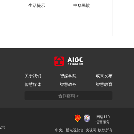
圾分类知识大赛总决
苑
生活提示
中华民族
赛倒计时2天
00:00:31
2023全国城市生活垃
圾分类知识大赛总决
赛倒计时3天
00:00:57
关于我们
智媒学院
成果发布
智慧媒体
智慧政务
智慧教育
合作咨询 >
网络110
报警服务
22号
中央广播电视总台 央视网 版权所有