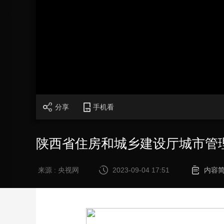
财经
教育
乡村振兴
生态环境
一带一路
大国智造
大国展会
大国保险
云顶对话
CCTV.节目官网
直播
节目单
栏目
片库
分享
手机看
陕西省住房和城乡建设厅城市管
来源 : 央视网
2023-09-04 17:51
内容