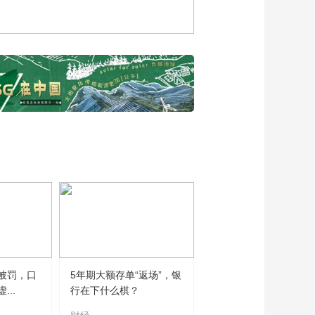
00:04:34
垃圾分类工作
浙江省垃圾分类办综
合宣传组副组长陈忠
购谈深入推进垃圾分
00:04:44
类工作
团队赛道最佳风采奖
花落浙江代表队和江
西代表队
00:01:08
安徽省住房和城乡建
设厅城市管理监督处
二级调研员刘以舜谈
00:06:52
推进垃圾分类工作
福建省城市市容环境
卫生行业协会秘书长
朱连华谈推进垃圾分
00:04:35
类工作
团队（专业）赛，北
京队抢答成功拿下十
分！
00:00:48
被罚，口
5年期大额存单“返场”，银
..
行在下什么棋？
2023全国城市生活垃
圾分类知识大赛“家庭