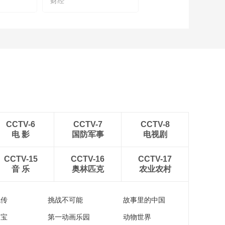
财经
赛道”总决赛
01:33:50
2023全国城市生活垃
圾分类知识大赛“团队
（专业）赛道”总决赛
02:05:11
答题环节紧张又刺激
重庆队把握住机会拿
下10分
00:01:05
最佳个人风采奖获得
者是河南代表队牛绎
铭小朋友
CCTV-6
CCTV-7
CCTV-8
00:00:45
电 影
国防军事
电视剧
江苏队抓住最后抢答
机会，拿下关键20
CCTV-15
CCTV-16
分！
CCTV-17
00:00:45
音 乐
奥林匹克
农业农村
2023全国城市生活垃
圾分类知识大赛总决
赛倒计时1天
流传
挑战不可能
故事里的中国
00:00:58
2023全国城市生活垃
家宝
第一动画乐园
动物世界