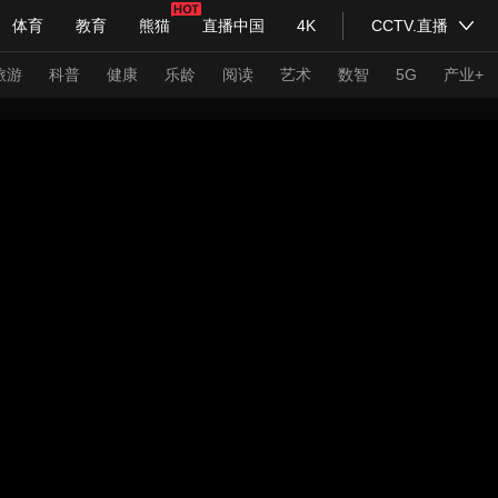
体育
教育
熊猫
直播中国
4K
CCTV.直播
式妙语
主持人
下载央视影音
热解读
天天学习
旅游
科普
健康
乐龄
阅读
艺术
数智
5G
产业+
纪录片网
国家大剧院
大型活动
科技
法治
文娱
人物
公益
图片
习式妙语
央视快评
央视网评
光华锐评
锋面
频道
VR/AR
4K专区
全景新闻
请入列
人生第一次
人生第二次
年冬奥会
CBA
NBA
中超
国足
国际足球
网球
综
体育江湖
文化体育
冰雪道路
足球道路