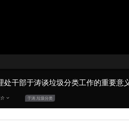
央博
非遗
文化
旅游
科普
健康
乐龄
阅读
云起
超级工厂
智敬中国
全民健康
颜选攻略
海洋
热播榜
总台企业白名单
理处干部于涛谈垃圾分类工作的重要意
简介
于涛,垃圾分类