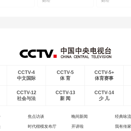
财经
财经
CCTV-4
CCTV-5
CCTV-5+
中文国际
体 育
体育赛事
CCTV-12
CCTV-13
CCTV-14
社会与法
新 闻
少 儿
播
焦点访谈
晚间新闻
经典咏
法
时代楷模发布厅
开讲啦
我有传