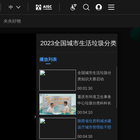
中
央央好物
2023全国城市生活垃圾分类
陕西省住房和城乡
正在播放
建设厅城市管理处干部于涛谈
垃圾分类工作的重要意义。
播放列表
知识大赛总决赛
收藏
全国城市生活垃圾分
类知识大赛启动
00:01:30
重庆市环境卫生事务
中心垃圾分类科科长
喻培刚谈垃圾分类工
00:04:10
作的重要意义。
陕西省住房和城乡建
合体育
亚冬会
设厅城市管理处干部
于涛谈垃圾分类工作
00:04:30
的重要意义。