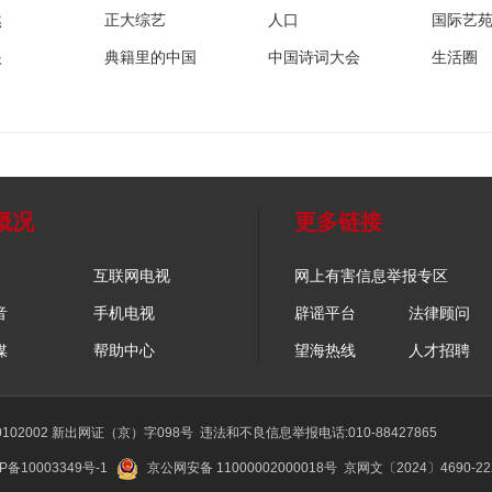
然
正大综艺
人口
国际艺
眼
典籍里的中国
中国诗词大会
生活圈
概况
更多链接
互联网电视
网上有害信息举报专区
音
手机电视
辟谣平台
法律顾问
媒
帮助中心
望海热线
人才招聘
02002 新出网证（京）字098号
违法和不良信息举报电话:010-88427865
P备10003349号-1
京公网安备 11000002000018号
京网文〔2024〕4690-2