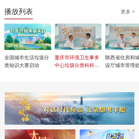
播放列表
更多 >
00:01:30
00:04:10
00:04:30
全国城市生活垃圾分
重庆市环境卫生事务
陕西省住房和
类知识大赛启动
中心垃圾分类科科长
设厅城市管理
喻培刚谈垃圾分类工
于涛谈垃圾分
作的重要意义。
的重要意义。