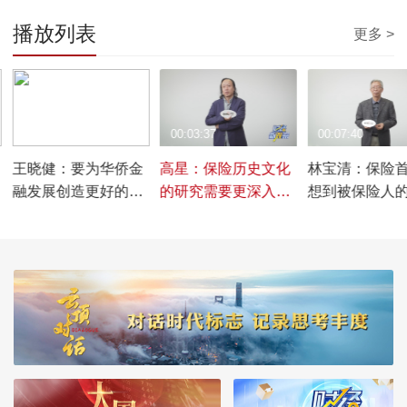
播放列表
更多 >
00:03:28
00:03:37
00:07:40
王晓健：要为华侨金
高星：保险历史文化
林宝清：保险
融发展创造更好的政
的研究需要更深入更
想到被保险人
策环境
系统化
益，先利人才