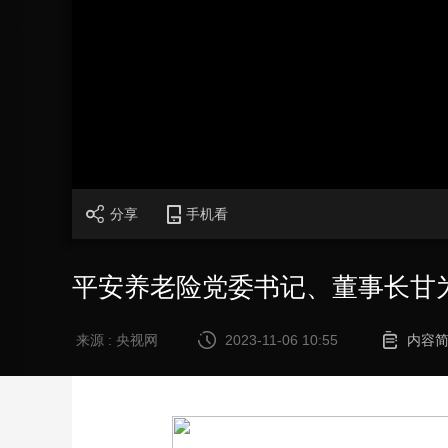
财经
教育
乡村振兴
生态环境
一带一路
大国智造
大国展会
大国保险
云顶对话
加
载
/
完
成
:
CCTV.节目官网
直播
节目单
栏目
片库
0%
分享
手机看
平安养老险党委书记、董事长甘
来源 : 央视网
2023-11-06 10:55
内容