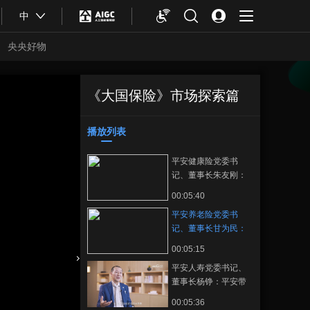
中
央央好物
《大国保险》市场探索篇
平安养老险党委书
正在播放
记、董事长甘为民：养老的核
心和首要问题，是解决老百姓
播放列表
收藏
的长寿问题。
平安健康险党委书
记、董事长朱友刚：
必须把预防风险和管
00:05:40
理风险，做得更有价
平安养老险党委书
值性、突破性、跨越
记、董事长甘为民：
性。
养老的核心和首要问
00:05:15
题，是解决老百姓的
平安人寿党委书记、
长寿问题。
合体育
亚冬会
董事长杨铮：平安带
有改革开放的基因，
00:05:36
在竞争中求生存，在