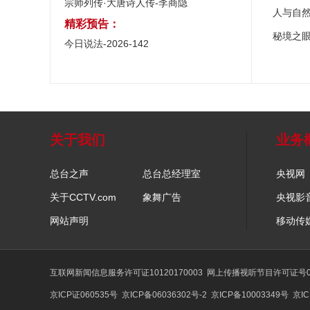
宗师列传·大唐诗人传-李商隐
人与自
精彩预告：
秘境之
今日说法-2026-142
关于我们
业务
总台之声
总台总经理室
央视网
关于CCTV.com
象舞广告
央视影
网站声明
移动传
互联网新闻信息服务许可证10120170003
网上传播视听节目许可证号01
京ICP证060535号
京ICP备06036302号-2
京ICP备10003349号
京IC