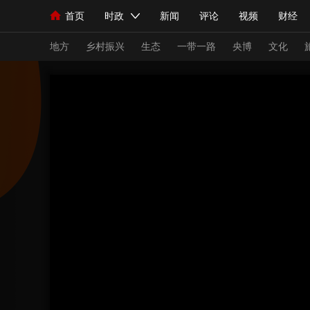
首页
时政
新闻
评论
视频
财经
人民领袖习近平
直播
海外频道
片库
iPanda
栏目大全
联播+
English
中国领导人
节目单
Монгол
听音
央视快评
微视频
习
地方
乡村振兴
生态
一带一路
央博
文化
总台春晚
网络春晚
共产党员网
秧纪录
新闻
国内
国际
评论
经济
军事
人民领袖习近平
联播+
热解读
天天学习
视频
小央视频
小央直播
直播中国
熊猫
现场
前线
比划
快看
蓝海中国
新兵
体育
直播
竞猜
2026年世界杯
2026
VIP会员
CCTV奥林匹克频道
生活体育大会