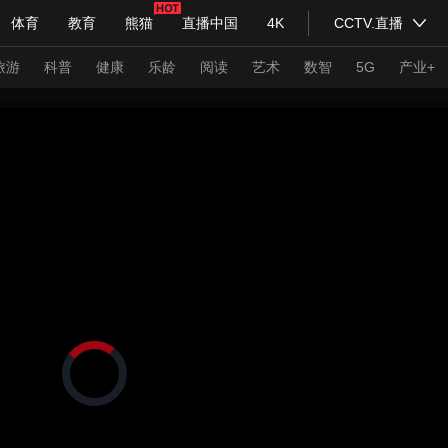
体育
教育
熊猫
直播中国
4K
CCTV.直播
式妙语
主持人
下载央视影音
热解读
天天学习
旅游
科普
健康
乐龄
阅读
艺术
数智
5G
产业+
纪录片网
国家大剧院
大型活动
科技
法治
文娱
人物
公益
图片
习式妙语
央视快评
央视网评
光华锐评
锋面
频道
VR/AR
4K专区
全景新闻
请入列
人生第一次
人生第二次
正
在
年冬奥会
CBA
NBA
中超
国足
国际足球
网球
综
加
载
体育江湖
文化体育
视
冰雪道路
足球道路
频