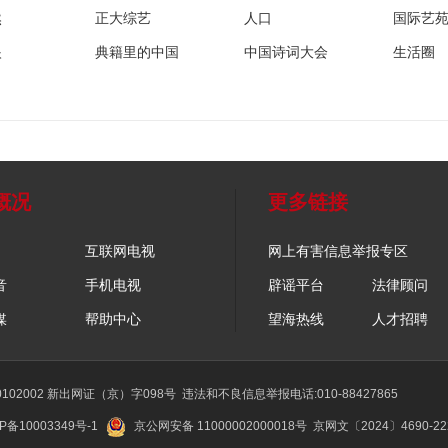
然
正大综艺
人口
国际艺
眼
典籍里的中国
中国诗词大会
生活圈
概况
更多链接
互联网电视
网上有害信息举报专区
音
手机电视
辟谣平台
法律顾问
媒
帮助中心
望海热线
人才招聘
02002 新出网证（京）字098号
违法和不良信息举报电话:010-88427865
P备10003349号-1
京公网安备 11000002000018号
京网文〔2024〕4690-2