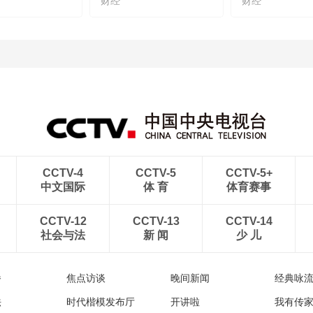
财经
财经
CCTV-4
CCTV-5
CCTV-5+
中文国际
体 育
体育赛事
CCTV-12
CCTV-13
CCTV-14
社会与法
新 闻
少 儿
播
焦点访谈
晚间新闻
经典咏
法
时代楷模发布厅
开讲啦
我有传