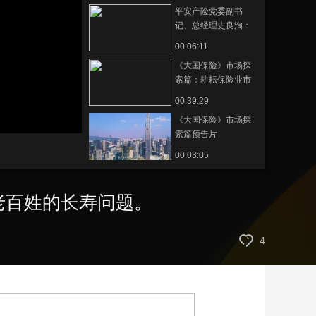
平安产险党委副书
创新中求发展。
艺术
汽车
数智
5G
产业+
记、总经理史良洵：
平安看中员工的能力
时尚
天气
才艺
网展
央央好物
00:06:11
和成长，对人才有一
《大国保险》市场探
定包容性。
索篇：耕耘保险业市
场化改革的试验田
00:39:29
《大国保险》市场探
静
音
索篇预告片
(m)
00:03:05
老百姓的长寿问题。
4