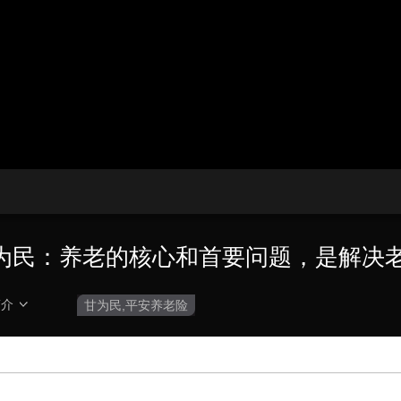
播
放
央博
非遗
文化
旅游
科普
健康
乐龄
阅读
器。
云起
超级工厂
智敬中国
全民健康
颜选攻略
海洋
播
画
设
放
质
置
热播榜
总台企业白名单
速
度
为民：养老的核心和首要问题，是解决
简介
甘为民,平安养老险