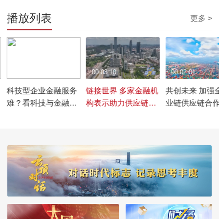
播放列表
更多 >
00:04:21
00:03:10
00:02:01
科技型企业金融服务
链接世界 多家金融机
共创未来 加强
难？看科技与金融如
构表示助力供应链畅
业链供应链合
何“双向奔赴”
通高效