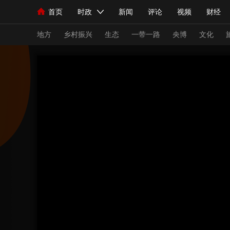
首页
时政
新闻
评论
视频
财经
人民领袖习近平
直播
海外频道
片库
iPanda
栏目大全
联播+
English
中国领导人
节目单
Монгол
听音
央视快评
微视频
习
地方
乡村振兴
生态
一带一路
央博
文化
总台春晚
网络春晚
共产党员网
秧纪录
新闻
国内
国际
评论
经济
军事
人民领袖习近平
联播+
热解读
天天学习
视频
小央视频
小央直播
直播中国
熊猫
现场
前线
比划
快看
蓝海中国
新兵
体育
直播
竞猜
2026年世界杯
2026
VIP会员
CCTV奥林匹克频道
生活体育大会