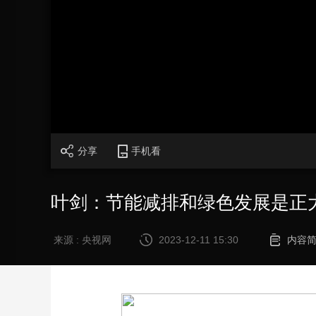
财经
教育
乡村振兴
生态环境
一带一路
大国智造
大国展会
大国保险
云顶对话
加
载
/
完
成
:
CCTV.节目官网
直播
节目单
栏目
片库
0%
分享
手机看
叶剑：节能减排和绿色发展是正
来源 : 央视网
2023-12-11 15:30
内容