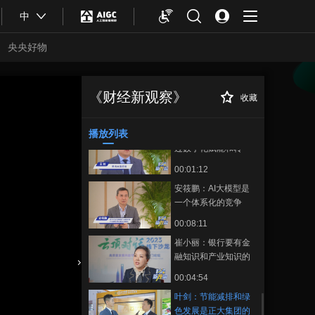
00:09:39
中
“马连道·数据街”合作
发展联盟成立
央央好物
00:02:00
张永伟：中国汽车特
别是新能源汽车海外
《财经新观察》
收藏
叶剑：节能减排和
正在播放
发展是必然趋势
00:03:23
绿色发展是正大集团的核心责
任
播放列表
王前：数实融合是通
过数字化赋能和转
型，最终推动产业升
00:01:12
级
安筱鹏：AI大模型是
一个体系化的竞争
00:08:11
崔小丽：银行要有金
融知识和产业知识的
专业性
合体育
亚冬会
00:04:54
叶剑：节能减排和绿
色发展是正大集团的