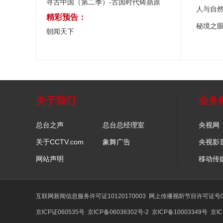
寻古中国（第二季）-古国时代铸鼎原
人与自
精彩预告：
秘境之
朝闻天下
关于我们
业务
总台之声
总台总经理室
央视网
关于CCTV.com
象舞广告
央视影
网站声明
移动传
互联网新闻信息服务许可证10120170003
网上传播视听节目许可证号01
京ICP证060535号
京ICP备06036302号-2
京ICP备10003349号
京IC