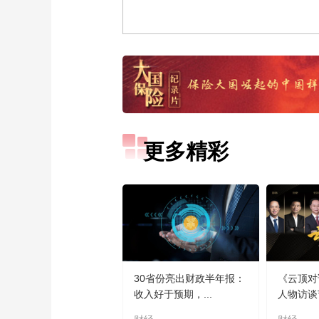
更多精彩
30省份亮出财政半年报：
《云顶对
收入好于预期，...
人物访谈