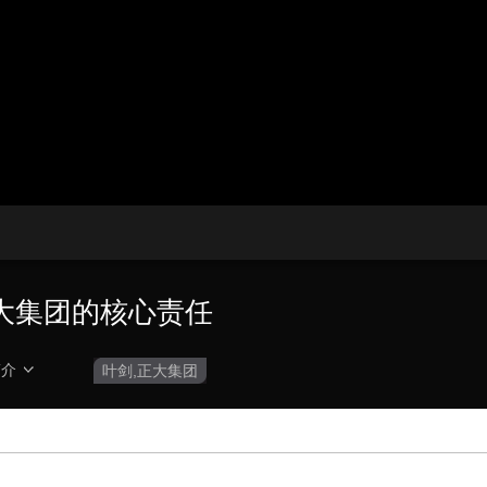
播
放
央博
非遗
文化
旅游
科普
健康
乐龄
阅读
器。
云起
超级工厂
智敬中国
全民健康
颜选攻略
海洋
播
画
设
放
质
置
热播榜
总台企业白名单
速
度
大集团的核心责任
简介
叶剑,正大集团