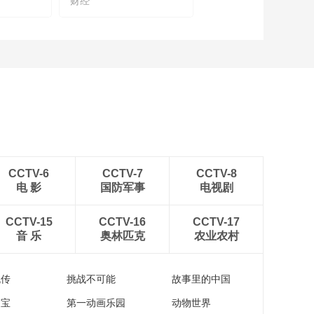
财经
平安养老险党委书
记、董事长甘为民：
竭力为所有委托人创
00:09:48
造更大、更多的价值
中国—东盟信息港股
份有限公司联席总裁
钟能：希望通过数智
00:02:40
化贸易服务，提升中
记者探访“好客山东 好
国和东盟的贸易总量
品山东”2023北京推介
活动
00:06:06
国务院参事石勇：要
CCTV-6
CCTV-7
CCTV-8
做出全社会的征信系
电 影
国防军事
电视剧
统 才可能有统一大市
00:04:48
场的形成
李扬：金融生态对金
CCTV-15
CCTV-16
CCTV-17
融发展至关重要
音 乐
奥林匹克
农业农村
00:02:35
王晓健：要为华侨金
流传
挑战不可能
故事里的中国
融发展创造更好的政
策环境
家宝
第一动画乐园
动物世界
00:03:28