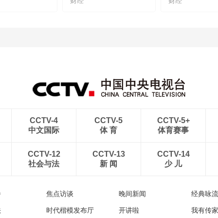
财经
财经
CCTV-4
CCTV-5
CCTV-5+
中文国际
体 育
体育赛事
CCTV-12
CCTV-13
CCTV-14
社会与法
新 闻
少 儿
播
焦点访谈
晚间新闻
经典咏
法
时代楷模发布厅
开讲啦
我有传