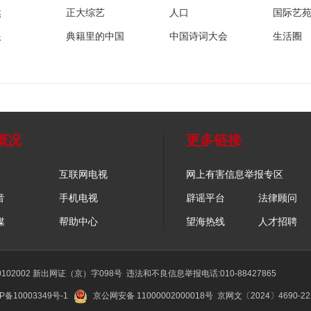
然
正大综艺
人口
国际艺
眼
典籍里的中国
中国诗词大会
生活圈
概况
更多链接
互联网电视
网上有害信息举报专区
音
手机电视
辟谣平台
法律顾问
媒
帮助中心
望海热线
人才招聘
02002 新出网证（京）字098号
违法和不良信息举报电话:010-88427865
P备10003349号-1
京公网安备 11000002000018号
京网文〔2024〕4690-2