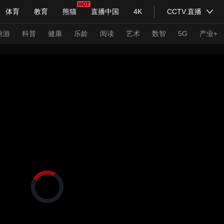
体育
教育
熊猫
直播中国
4K
CCTV.直播
式妙语
主持人
下载央视影音
热解读
天天学习
旅游
科普
健康
乐龄
阅读
艺术
数智
5G
产业+
纪录片网
国家大剧院
大型活动
科技
法治
文娱
人物
公益
图片
习式妙语
央视快评
央视网评
光华锐评
锋面
频道
VR/AR
4K专区
全景新闻
请入列
人生第一次
人生第二次
正
在
年冬奥会
CBA
NBA
中超
国足
国际足球
网球
综
加
载
体育江湖
文化体育
视
冰雪道路
足球道路
频