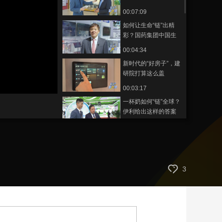
核心责任
00:07:09
艺术
汽车
数智
5G
产业+
如何让生命“链”出精
时尚
天气
才艺
网展
央央好物
彩？国药集团中国生
物这样做
00:04:34
新时代的“好房子”，建
研院打算这么盖
静
00:03:17
音
(m)
一杯奶如何“链”全球？
伊利给出这样的答案
00:02:35
企业金融供应链的多
元需求下，银行该如
何提供金融服务？
00:03:30
3
乡村振兴，看智慧农
业如何链接绿色田园
生活？
00:08:01
如何为地球家园贡献