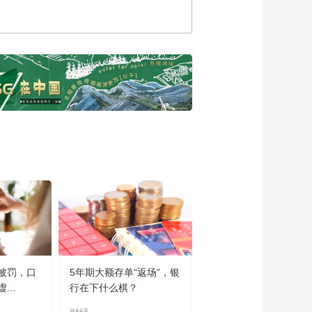
可持续发展力量，清
洁能源企业这么做！
00:00:54
“液体黄金”跨越山海走
出国门
00:07:53
从奶牛育种到牧场发
电，科技这样赋能绿
色奶业
00:05:59
科技型企业金融服务
难？看科技与金融如
何“双向奔赴”
00:04:21
链接世界 多家金融机
构表示助力供应链畅
通高效
00:03:10
共创未来 加强全球产
被罚，口
5年期大额存单“返场”，银
业链供应链合作
..
行在下什么棋？
00:02:01