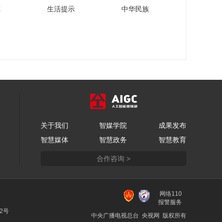
高星：保险历史文化
苑
生活提示
中华民族
的研究需要更深入更
系统化
00:03:37
林宝清：保险首先要
想到被保险人的利
益，先利人才能达己
00:07:40
严京敏：保险是诚信
为前提，是在困难的
时候，给予支持帮助
00:02:48
马旭：单纯的产品销
关于我们
智媒学院
成果发布
售无法支持保险业发
智慧媒体
智慧政务
智慧教育
展，对客户的服务才
00:02:27
是本源
合作咨询 >
曾立新：成立中国保
险历史文化研究中心
推动保险历史文化传
00:01:51
承
网络110
魏斌：保险从业者要
报警服务
更深入研究百姓健康
22号
中央广播电视总台 央视网 版权所有
等多方面的需求