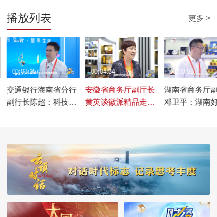
播放列表
更多 >
00:03:25
00:04:34
00:03:55
交通银行海南省分行
安徽省商务厅副厅长
湖南省商务厅
副行长陈超：科技、
黄英谈徽派精品走向
邓卫平：湖南
国风、休闲场景下，
世界之路
释传统与创新
为支付提供便利化服
合
务