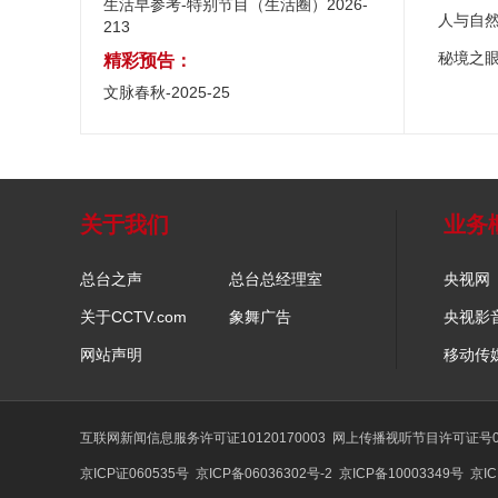
生活早参考-特别节目（生活圈）2026-
人与自
213
秘境之
精彩预告：
文脉春秋-2025-25
关于我们
业务
总台之声
总台总经理室
央视网
关于CCTV.com
象舞广告
央视影
网站声明
移动传
互联网新闻信息服务许可证10120170003
网上传播视听节目许可证号01
京ICP证060535号
京ICP备06036302号-2
京ICP备10003349号
京IC