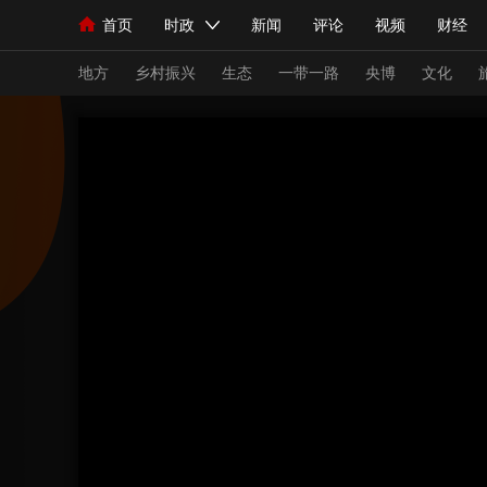
首页
时政
新闻
评论
视频
财经
人民领袖习近平
直播
海外频道
片库
iPanda
栏目大全
联播+
English
中国领导人
节目单
Монгол
听音
央视快评
微视频
习
地方
乡村振兴
生态
一带一路
央博
文化
总台春晚
网络春晚
共产党员网
秧纪录
新闻
国内
国际
评论
经济
军事
人民领袖习近平
联播+
热解读
天天学习
视频
小央视频
小央直播
直播中国
熊猫
现场
前线
比划
快看
蓝海中国
新兵
体育
直播
竞猜
2026年世界杯
2026
VIP会员
CCTV奥林匹克频道
生活体育大会