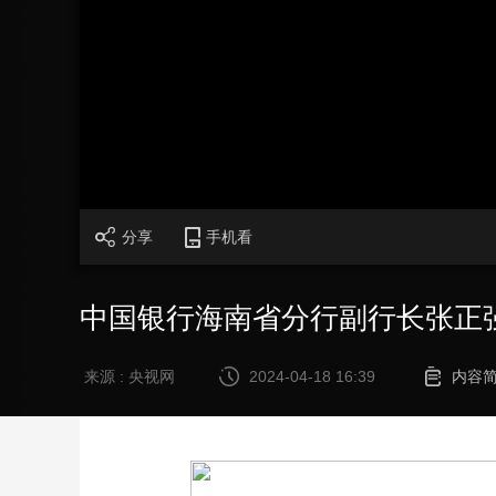
财经
教育
乡村振兴
生态环境
一带一路
大国智造
大国展会
大国保险
云顶对话
CCTV.节目官网
直播
节目单
栏目
片库
分享
手机看
中国银行海南省分行副行长张正
来源 : 央视网
2024-04-18 16:39
内容