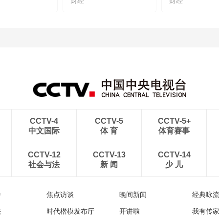
财经
财经
CCTV-4
CCTV-5
CCTV-5+
中文国际
体 育
体育赛事
CCTV-12
CCTV-13
CCTV-14
社会与法
新 闻
少 儿
播
焦点访谈
晚间新闻
经典咏
法
时代楷模发布厅
开讲啦
我有传