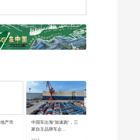
俊谈如何让人工智能
成为国家的“智慧动能”
00:09:48
中国工程院院士刘韵
洁谈科技带来无限可
能，将智慧融入生活
00:12:27
探访糖酒会：电商品
牌布局线下渠道，实
现用户增长新趋势
00:01:11
九阳电器“三十而立”：
感受小家电智体验
00:05:04
探访糖酒会：数字化
转型助推产销新模式
00:01:55
探访糖酒会：高品质
房地产市
中国车出海“加速跑”，三
酱香酒“高品质不等于
家自主品牌车企...
高价”
00:02:39