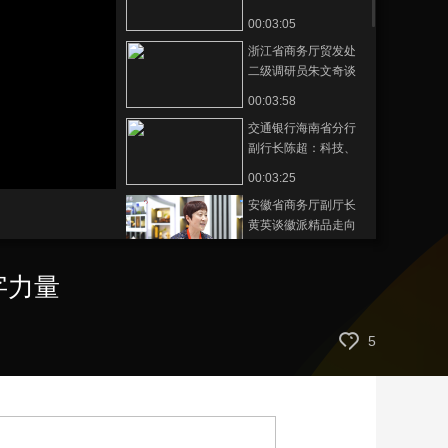
南自贸港的高质量发
00:03:05
艺术
汽车
数智
5G
产业+
展贡献数字力量
浙江省商务厅贸发处
时尚
天气
才艺
网展
央央好物
二级调研员朱文奇谈
浙江产品的精湛工
00:03:58
艺，以及浙江特色的
交通银行海南省分行
创新技术与服务
副行长陈超：科技、
国风、休闲场景下，
00:03:25
为支付提供便利化服
安徽省商务厅副厅长
务
黄英谈徽派精品走向
世界之路
00:04:34
字力量
湖南省商务厅副厅长
邓卫平：湖南好物诠
释传统与创新完美融
00:03:55
5
合
海南国际经济发展局
副局长黄璀谈消博会
给海南带来的发展机
00:02:01
遇
中国工程院院士蒋昌