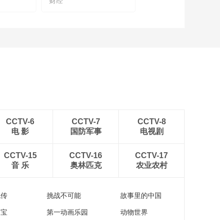
财经
从新酒潮饮、川酿佳
肴，到艺术市集、非
遗体验，跟随主持人
00:02:57
一起来沉浸式体验春
从糖酒会看今年酒业
糖节
发展趋势
00:07:02
110秒抢先看糖酒会！
00:01:50
新东方教育科技集团
CCTV-6
CCTV-7
CCTV-8
CEO周成刚：让国际
电 影
国防军事
电视剧
教育助力我们的孩子
00:03:18
实现理念、看法、眼
柳晓娅：方太致力为
界、能力的多元跨界
CCTV-15
CCTV-16
CCTV-17
消费者提供至臻优雅
音 乐
奥林匹克
农业农村
的生活方式
00:04:03
李一峰解读小熊电器
流传
挑战不可能
故事里的中国
的年轻化、数智化和
国际化之路
家宝
第一动画乐园
动物世界
00:11:09