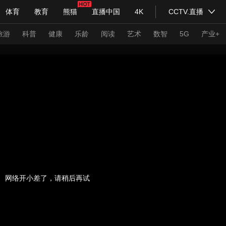
体育
教育
熊猫
直播中国
4K
CCTV.直播
式妙语
主持人
下载央视影音
热解读
天天学习
旅游
科普
健康
乐龄
阅读
艺术
数智
5G
产业+
纪录片网
国家大剧院
大型活动
科技
法治
文娱
人物
公益
图片
习式妙语
央视快评
央视网评
光华锐评
锋面
频道
VR/AR
4K专区
全景新闻
请入列
人生第一次
人生第二次
网络开小差了，请稍后再试
年冬奥会
CBA
NBA
中超
国足
国际足球
网球
综
体育江湖
文化体育
冰雪道路
足球道路