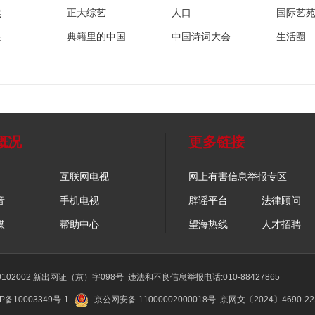
然
正大综艺
人口
国际艺
眼
典籍里的中国
中国诗词大会
生活圈
概况
更多链接
互联网电视
网上有害信息举报专区
音
手机电视
辟谣平台
法律顾问
媒
帮助中心
望海热线
人才招聘
02002 新出网证（京）字098号
违法和不良信息举报电话:010-88427865
P备10003349号-1
京公网安备 11000002000018号
京网文〔2024〕4690-2