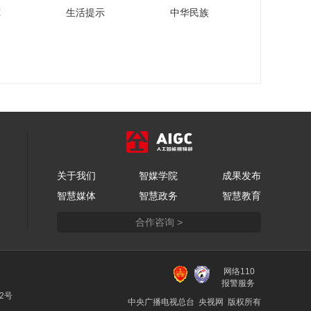
徐洪才谈“新质生产
苑
生活提示
中华民族
力”如何改变我们未来
的生活
00:09:02
巴放谈城市轨道交通
为美好生活提速加力
00:08:45
李宇：新质生产力将
如何改变我们的生
活“质”量
00:09:39
“马连道·数据街”合作
关于我们
智媒学院
成果发布
发展联盟成立
智慧媒体
智慧政务
智慧教育
00:02:00
合作咨询 >
张永伟：中国汽车特
别是新能源汽车海外
发展是必然趋势
00:03:23
网络110
王前：数实融合是通
报警服务
过数字化赋能和转
22号
中央广播电视总台 央视网 版权所有
型，最终推动产业升