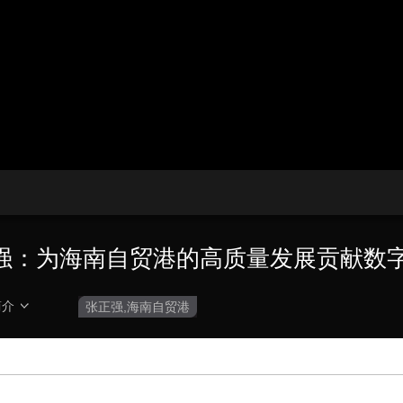
央博
非遗
文化
旅游
科普
健康
乐龄
阅读
云起
超级工厂
智敬中国
全民健康
颜选攻略
海洋
热播榜
总台企业白名单
强：为海南自贸港的高质量发展贡献数
简介
张正强,海南自贸港