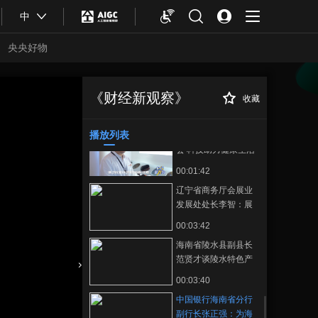
00:05:46
助推康养产业发展
中
中关村发展集团董事
长潘金峰谈科技力量
央央好物
赋能高质量发展
00:08:15
我在现场：汇聚全球
好物，记者消博会现
《财经新观察》
收藏
中国银行海南省分
正在播放
场体验消费新趋势
00:06:40
行副行长张正强：为海南自贸
港的高质量发展贡献数字力量
播放列表
九阳30周年新品发布
会 科技助力健康生活
新篇章
00:01:42
辽宁省商务厅会展业
发展处处长李智：展
品涵盖吃穿住用行，
00:03:42
全面展示辽宁企业的
海南省陵水县副县长
蓬勃发展
范贤才谈陵水特色产
业与创新技术
合体育
亚冬会
00:03:40
中国银行海南省分行
副行长张正强：为海