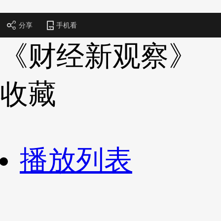
财经
教育
乡村振兴
生态环境
一带一路
央博
分享
手机看
大国智造
大国展会
大国保险
云顶对话
云起
超
《财经新观察》
收藏
CCTV.节目官网
直播
节目单
栏目
片库
热播榜
播放列表