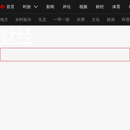
首页
时政
新闻
评论
视频
财经
体育
人民领袖习近平
直播
海外频道
片库
iPanda
栏目大全
联播+
English
中国领导人
节目单
Монгол
听音
央视快评
微视频
习式妙语
主持人
下
地方
乡村振兴
生态
一带一路
央博
文化
旅游
科普
财经
总台春晚
网络春晚
共产党员网
秧纪录
纪录片网
新闻
国内
国际
评论
经济
军事
科技
法
人民领袖习近平
联播+
热解读
天天学习
习式妙语
视频
小央视频
小央直播
直播中国
熊猫频道
V
现场
前线
比划
快看
蓝海中国
新兵请入列
体育
直播
竞猜
2026年世界杯
2026年冬奥会
VIP会员
CCTV奥林匹克频道
生活体育大会
体育江湖