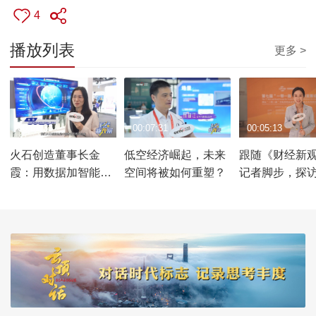
4
播放列表
更多 >
00:02:33
00:07:31
00:05:13
火石创造董事长金
低空经济崛起，未来
跟随《财经新
霞：用数据加智能赋
空间将被如何重塑？
记者脚步，探访2
能产业更高质量发展
服贸会“一带一
医药发展论坛