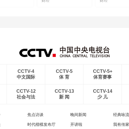
财经
财经
CCTV-4
CCTV-5
CCTV-5+
中文国际
体 育
体育赛事
CCTV-12
CCTV-13
CCTV-14
社会与法
新 闻
少 儿
播
焦点访谈
晚间新闻
经典咏
法
时代楷模发布厅
开讲啦
我有传