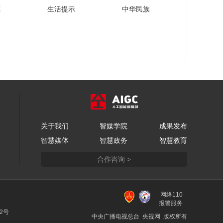
110秒抢先看糖酒会！
苑
生活提示
中华民族
00:01:50
新东方教育科技集团
CEO周成刚：让国际
教育助力我们的孩子
00:03:18
实现理念、看法、眼
柳晓娅：方太致力为
界、能力的多元跨界
消费者提供至臻优雅
的生活方式
00:04:03
李一峰解读小熊电器
关于我们
智媒学院
成果发布
的年轻化、数智化和
智慧媒体
智慧政务
智慧教育
国际化之路
00:11:09
合作咨询 >
徐洪才谈“新质生产
力”如何改变我们未来
的生活
00:09:02
网络110
巴放谈城市轨道交通
报警服务
为美好生活提速加力
22号
中央广播电视总台 央视网 版权所有