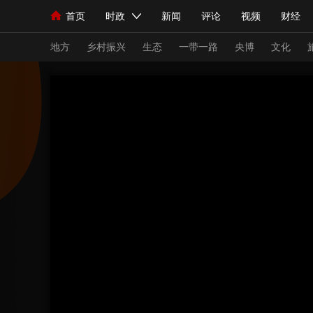
首页
时政
新闻
评论
视频
财经
人民领袖习近平
直播
海外频道
片库
iPanda
栏目大全
联播+
English
中国领导人
节目单
Монгол
听音
央视快评
微视频
习
地方
乡村振兴
生态
一带一路
央博
文化
总台春晚
网络春晚
共产党员网
秧纪录
新闻
国内
国际
评论
经济
军事
人民领袖习近平
联播+
热解读
天天学习
视频
小央视频
小央直播
直播中国
熊猫
现场
前线
比划
快看
蓝海中国
新兵
体育
直播
竞猜
2026年世界杯
2026
VIP会员
CCTV奥林匹克频道
生活体育大会