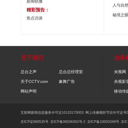
新闻联播
人与自
精彩预告：
秘境之
焦点访谈
关于我们
业务
总台之声
总台总经理室
央视网
关于CCTV.com
象舞广告
央视影
网站声明
移动传
互联网新闻信息服务许可证10120170003
网上传播视听节目许可证号01
京ICP证060535号
京ICP备06036302号-2
京ICP备10003349号
京IC