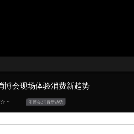
播
放
央博
非遗
文化
旅游
科普
健康
乐龄
阅读
器。
云起
超级工厂
智敬中国
全民健康
颜选攻略
海洋
播
画
设
放
质
置
热播榜
总台企业白名单
速
度
消博会现场体验消费新趋势
简介
消博会,消费新趋势