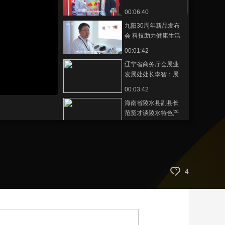
场体验消费新趋势
00:06:40
艺术
汽车
数智
5G
产业+
九阳30周年新品发布
时尚
天气
才艺
网展
央央好物
会 科技助力健康生活
新篇章
00:01:42
辽宁省商务厅会展业
发展处处长李智：展
品涵盖吃穿住用行，
静
00:03:42
音
全面展示辽宁企业的
(m)
海南省陵水县副县长
蓬勃发展
范贤才谈陵水特色产
业与创新技术
00:03:40
中国银行海南省分行
副行长张正强：为海
南自贸港的高质量发
00:03:05
4
展贡献数字力量
浙江省商务厅贸发处
二级调研员朱文奇谈
浙江产品的精湛工
00:03:58
艺，以及浙江特色的
交通银行海南省分行
创新技术与服务