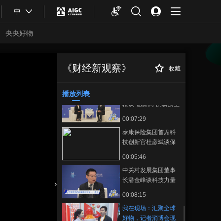
00:01:49
秘
中
平安集团首席数字运
营执行官黄红英谈科
央央好物
技创新赋能实体经
00:06:24
济，四大场景展现新
第四范式总裁胡时伟
质生产力
谈AI人才网络的培育
《财经新观察》
收藏
我在现场：汇聚全
正在播放
00:08:32
球好物，记者消博会现场体验
消费新趋势
播放列表
诺诚健华董事长崔霁
松谈“创新药”的新质生
产力
00:07:29
泰康保险集团首席科
技创新官杜彦斌谈保
险行业科技创新如何
00:05:46
助推康养产业发展
中关村发展集团董事
长潘金峰谈科技力量
赋能高质量发展
合体育
亚冬会
00:08:15
我在现场：汇聚全球
好物，记者消博会现