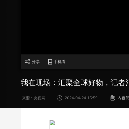
财经
教育
乡村振兴
生态环境
一带一路
大国智造
大国展会
大国保险
云顶对话
加
载
/
完
成
:
CCTV.节目官网
直播
节目单
栏目
片库
0%
分享
手机看
我在现场：汇聚全球好物，记者
来源 : 央视网
2024-04-24 15:59
内容