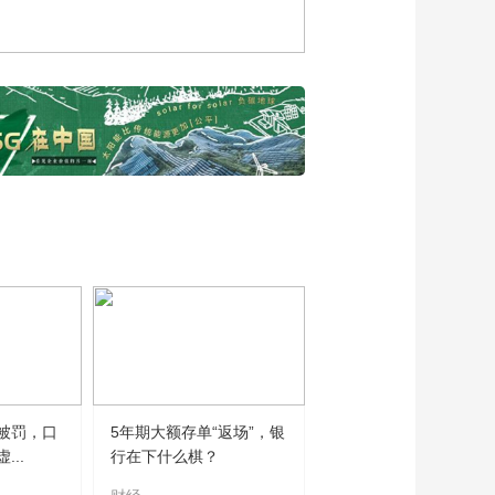
副行长陈超：科技、
国风、休闲场景下，
00:03:25
为支付提供便利化服
安徽省商务厅副厅长
务
黄英谈徽派精品走向
世界之路
00:04:34
湖南省商务厅副厅长
邓卫平：湖南好物诠
释传统与创新完美融
00:03:55
合
海南国际经济发展局
副局长黄璀谈消博会
给海南带来的发展机
00:02:01
遇
中国工程院院士蒋昌
俊谈如何让人工智能
成为国家的“智慧动能”
00:09:48
中国工程院院士刘韵
被罚，口
5年期大额存单“返场”，银
洁谈科技带来无限可
..
行在下什么棋？
能，将智慧融入生活
00:12:27