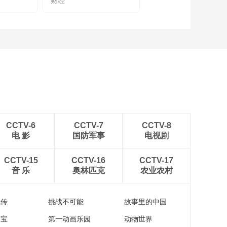
财经
探访糖酒会：电商品
牌布局线下渠道，实
现用户增长新趋势
00:01:11
九阳电器“三十而立”：
感受小家电智体验
00:05:04
探访糖酒会：数字化
转型助推产销新模式
00:01:55
探访糖酒会：高品质
CCTV-6
CCTV-7
CCTV-8
酱香酒“高品质不等于
电 影
国防军事
电视剧
高价”
00:02:39
从新酒潮饮、川酿佳
CCTV-15
CCTV-16
CCTV-17
肴，到艺术市集、非
音 乐
奥林匹克
农业农村
遗体验，跟随主持人
00:02:57
一起来沉浸式体验春
从糖酒会看今年酒业
糖节
流传
挑战不可能
故事里的中国
发展趋势
家宝
第一动画乐园
动物世界
00:07:02