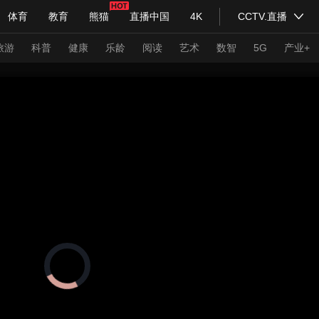
体育
教育
熊猫
直播中国
4K
CCTV.直播
式妙语
主持人
下载央视影音
热解读
天天学习
旅游
科普
健康
乐龄
阅读
艺术
数智
5G
产业+
纪录片网
国家大剧院
大型活动
科技
法治
文娱
人物
公益
图片
习式妙语
央视快评
央视网评
光华锐评
锋面
频道
VR/AR
4K专区
全景新闻
请入列
人生第一次
人生第二次
正
在
年冬奥会
CBA
NBA
中超
国足
国际足球
网球
综
加
载
体育江湖
文化体育
视
冰雪道路
足球道路
频