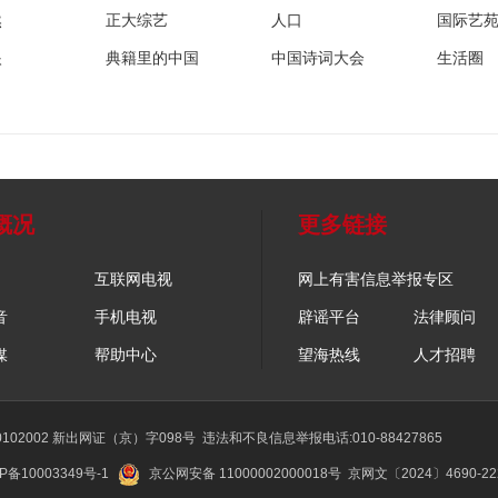
然
正大综艺
人口
国际艺
眼
典籍里的中国
中国诗词大会
生活圈
概况
更多链接
互联网电视
网上有害信息举报专区
音
手机电视
辟谣平台
法律顾问
媒
帮助中心
望海热线
人才招聘
02002 新出网证（京）字098号
违法和不良信息举报电话:010-88427865
P备10003349号-1
京公网安备 11000002000018号
京网文〔2024〕4690-2