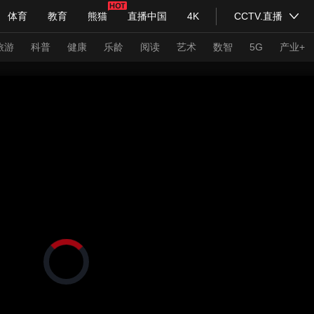
体育
教育
熊猫
直播中国
4K
CCTV.直播
式妙语
主持人
下载央视影音
热解读
天天学习
旅游
科普
健康
乐龄
阅读
艺术
数智
5G
产业+
纪录片网
国家大剧院
大型活动
科技
法治
文娱
人物
公益
图片
习式妙语
央视快评
央视网评
光华锐评
锋面
频道
VR/AR
4K专区
全景新闻
请入列
人生第一次
人生第二次
正
在
年冬奥会
CBA
NBA
中超
国足
国际足球
网球
综
加
载
体育江湖
文化体育
视
冰雪道路
足球道路
频