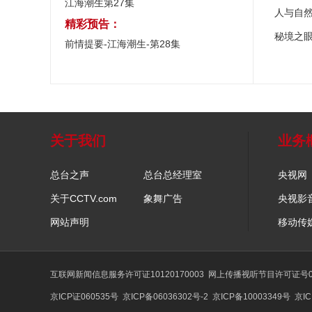
江海潮生第27集
人与自
精彩预告：
秘境之
前情提要-江海潮生-第28集
关于我们
业务
总台之声
总台总经理室
央视网
关于CCTV.com
象舞广告
央视影
网站声明
移动传
互联网新闻信息服务许可证10120170003
网上传播视听节目许可证号01
京ICP证060535号
京ICP备06036302号-2
京ICP备10003349号
京IC