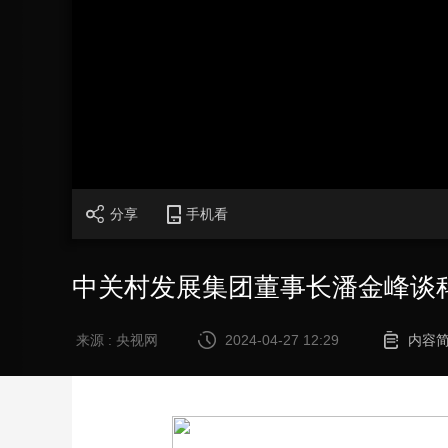
财经
教育
乡村振兴
生态环境
一带一路
大国智造
大国展会
大国保险
云顶对话
加
载
/
完
成
:
CCTV.节目官网
直播
节目单
栏目
片库
0%
分享
手机看
中关村发展集团董事长潘金峰谈
来源 : 央视网
2024-04-27 12:29
内容