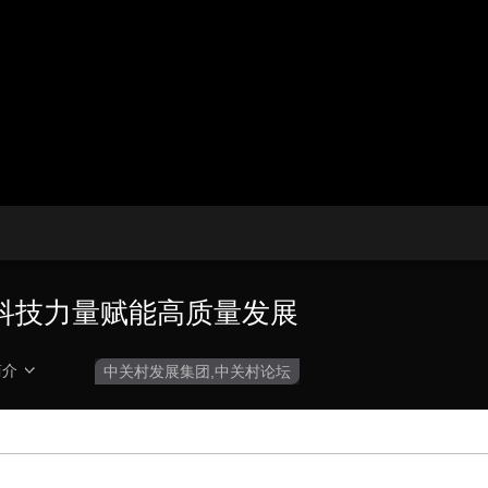
播
放
央博
非遗
文化
旅游
科普
健康
乐龄
阅读
器。
云起
超级工厂
智敬中国
全民健康
颜选攻略
海洋
播
画
设
放
质
置
热播榜
总台企业白名单
速
度
科技力量赋能高质量发展
简介
中关村发展集团,中关村论坛