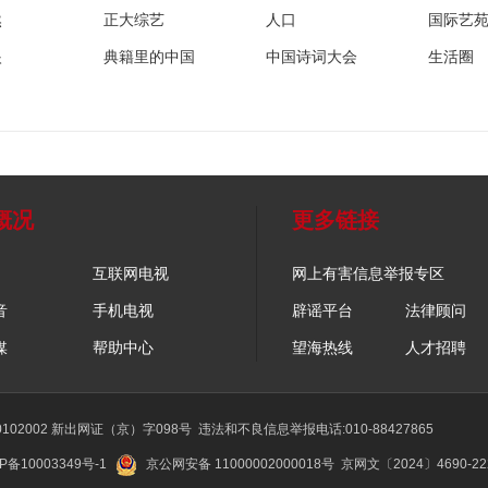
然
正大综艺
人口
国际艺
眼
典籍里的中国
中国诗词大会
生活圈
概况
更多链接
互联网电视
网上有害信息举报专区
音
手机电视
辟谣平台
法律顾问
媒
帮助中心
望海热线
人才招聘
02002 新出网证（京）字098号
违法和不良信息举报电话:010-88427865
P备10003349号-1
京公网安备 11000002000018号
京网文〔2024〕4690-2