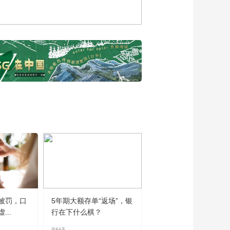
二级调研员朱文奇谈
浙江产品的精湛工
00:03:58
艺，以及浙江特色的
交通银行海南省分行
创新技术与服务
副行长陈超：科技、
国风、休闲场景下，
00:03:25
为支付提供便利化服
安徽省商务厅副厅长
务
黄英谈徽派精品走向
世界之路
00:04:34
湖南省商务厅副厅长
邓卫平：湖南好物诠
释传统与创新完美融
00:03:55
合
海南国际经济发展局
副局长黄璀谈消博会
给海南带来的发展机
00:02:01
遇
中国工程院院士蒋昌
被罚，口
5年期大额存单“返场”，银
俊谈如何让人工智能
..
行在下什么棋？
成为国家的“智慧动能”
00:09:48