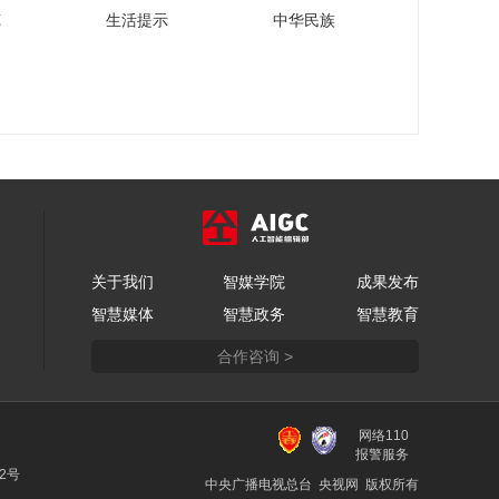
从糖酒会看今年酒业
苑
生活提示
中华民族
糖节
发展趋势
00:07:02
110秒抢先看糖酒会！
00:01:50
新东方教育科技集团
CEO周成刚：让国际
教育助力我们的孩子
00:03:18
实现理念、看法、眼
柳晓娅：方太致力为
界、能力的多元跨界
关于我们
智媒学院
成果发布
消费者提供至臻优雅
智慧媒体
智慧政务
智慧教育
的生活方式
00:04:03
合作咨询 >
李一峰解读小熊电器
的年轻化、数智化和
国际化之路
00:11:09
网络110
徐洪才谈“新质生产
报警服务
力”如何改变我们未来
22号
中央广播电视总台 央视网 版权所有
的生活