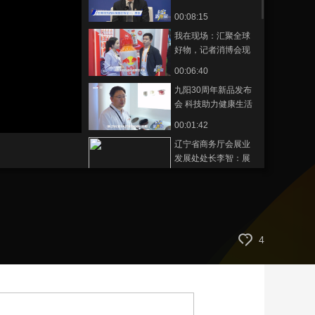
赋能高质量发展
00:08:15
艺术
汽车
数智
5G
产业+
我在现场：汇聚全球
时尚
天气
才艺
网展
央央好物
好物，记者消博会现
场体验消费新趋势
00:06:40
九阳30周年新品发布
会 科技助力健康生活
新篇章
静
00:01:42
音
(m)
辽宁省商务厅会展业
发展处处长李智：展
品涵盖吃穿住用行，
00:03:42
全面展示辽宁企业的
海南省陵水县副县长
蓬勃发展
范贤才谈陵水特色产
业与创新技术
00:03:40
4
中国银行海南省分行
副行长张正强：为海
南自贸港的高质量发
00:03:05
展贡献数字力量
浙江省商务厅贸发处