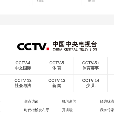
财经
财经
CCTV-4
CCTV-5
CCTV-5+
中文国际
体 育
体育赛事
CCTV-12
CCTV-13
CCTV-14
社会与法
新 闻
少 儿
播
焦点访谈
晚间新闻
经典咏
法
时代楷模发布厅
开讲啦
我有传