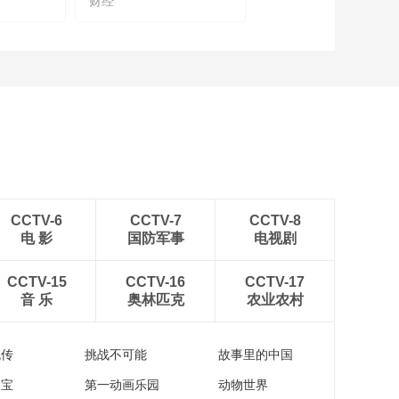
财经
中国工程院院士刘韵
洁谈科技带来无限可
能，将智慧融入生活
00:12:27
探访糖酒会：电商品
牌布局线下渠道，实
现用户增长新趋势
00:01:11
九阳电器“三十而立”：
感受小家电智体验
00:05:04
探访糖酒会：数字化
CCTV-6
CCTV-7
CCTV-8
转型助推产销新模式
电 影
国防军事
电视剧
00:01:55
探访糖酒会：高品质
CCTV-15
CCTV-16
CCTV-17
酱香酒“高品质不等于
音 乐
奥林匹克
农业农村
高价”
00:02:39
从新酒潮饮、川酿佳
流传
挑战不可能
故事里的中国
肴，到艺术市集、非
遗体验，跟随主持人
家宝
第一动画乐园
动物世界
00:02:57
一起来沉浸式体验春