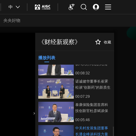
00:02:47
容
中
2024年博鳌亚洲论坛
幕后Vlog，主持人台
央央好物
前幕后真实状态大揭
00:01:49
秘
平安集团首席数字运
营执行官黄红英谈科
《财经新观察》
收藏
中关村发展集团董
正在播放
技创新赋能实体经
00:06:24
事长潘金峰谈科技力量赋能高
济，四大场景展现新
质量发展
播放列表
第四范式总裁胡时伟
质生产力
谈AI人才网络的培育
00:08:32
诺诚健华董事长崔霁
松谈“创新药”的新质生
产力
00:07:29
泰康保险集团首席科
技创新官杜彦斌谈保
险行业科技创新如何
合体育
亚冬会
00:05:46
助推康养产业发展
中关村发展集团董事
长潘金峰谈科技力量