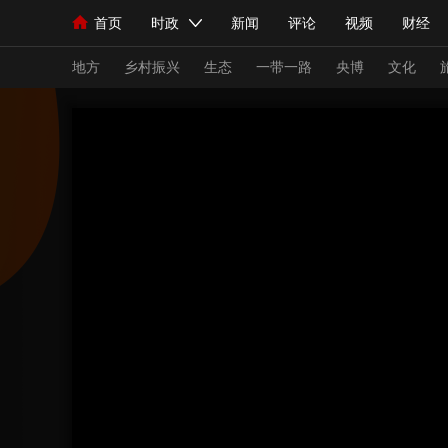
首页
时政
新闻
评论
视频
财经
人民领袖习近平
直播
海外频道
片库
iPanda
栏目大全
联播+
English
中国领导人
节目单
Монгол
听音
央视快评
微视频
习
地方
乡村振兴
生态
一带一路
央博
文化
总台春晚
网络春晚
共产党员网
秧纪录
新闻
国内
国际
评论
经济
军事
人民领袖习近平
联播+
热解读
天天学习
视频
小央视频
小央直播
直播中国
熊猫
现场
前线
比划
快看
蓝海中国
新兵
体育
直播
竞猜
2026年世界杯
2026
VIP会员
CCTV奥林匹克频道
生活体育大会