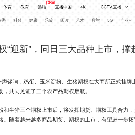
体育
教育
熊猫
直播中国
4K
CCTV.直播
式妙语
主持人
下载央视影音
热解读
天天学习
旅游
科普
健康
乐龄
阅读
艺术
数智
5G
产业+
纪录片网
国家大剧院
大型活动
权“迎新”，同日三大品种上市，撑起
科技
法治
文娱
人物
公益
图片
习式妙语
央视快评
央视网评
光华锐评
锋面
着一声锣响，鸡蛋、玉米淀粉、生猪期权在大商所正式挂牌
动，共同见证了三个农产品期权启航。
频道
VR/AR
4K专区
全景新闻
请入列
人生第一次
人生第二次
粉和生猪三个期权上市后，将发挥期货、期权工具合力，
略。随着越来越多商品期货、期权的上市，有望进一步拓
年冬奥会
CBA
NBA
中超
国足
国际足球
网球
综
体育江湖
文化体育
冰雪道路
足球道路