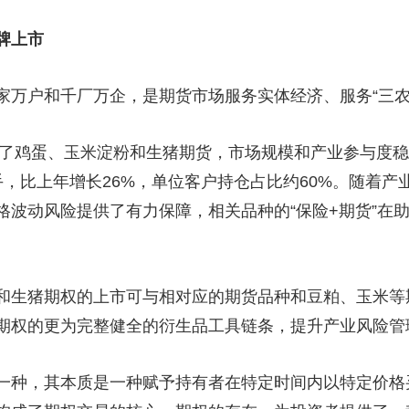
央博
非遗
文化
旅游
科普
健康
乐龄
阅读
牌上市
云起
超级工厂
智敬中国
全民健康
颜选攻略
海洋
家万户和千厂万企，是期货市场服务实体经济、服务“三农
市了鸡蛋、玉米淀粉和生猪期货，市场规模和产业参与度稳
，比上年增长26%，单位客户持仓占比约60%。随着
热播榜
总台企业白名单
格波动风险提供了有力保障，相关品种的“保险+期货”在
和生猪期权的上市可与相对应的期货品种和豆粕、玉米等
期权的更为完整健全的衍生品工具链条，提升产业风险管
一种，其本质是一种赋予持有者在特定时间内以特定价格