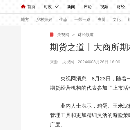
首页
时政
新闻
评论
视频
财经
人民领袖习近平
直播
海外频道
片库
iPanda
栏目大全
联播+
English
中国领导人
节目单
Монгол
听音
央视快评
微视频
习
地方
乡村振兴
生态
一带一路
央博
文化
央视网
>
财经频道
总台春晚
网络春晚
共产党员网
秧纪录
期货之道丨大商所期
来源：央视网 | 2024年08月26日 16:06
新闻
国内
国际
评论
经济
军事
人民领袖习近平
联播+
热解读
天天学习
央视网消息：8月23日，随
期货经营机构的代表参加了上市活
视频
小央视频
小央直播
直播中国
熊猫
现场
前线
比划
快看
蓝海中国
新兵
业内人士表示，鸡蛋、玉米淀
体育
直播
管理工具和更加精细灵活的避险策
竞猜
2026年世界杯
2026
广度。
VIP会员
CCTV奥林匹克频道
生活体育大会