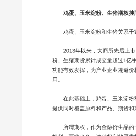
财经
教育
乡村振兴
生态环境
一带一路
鸡蛋、玉米淀粉、生猪期权挂
大国智造
大国展会
大国保险
云顶对话
鸡蛋、玉米淀粉和生猪关系千
2013年以来，大商所先后上
CCTV.节目官网
粉、生猪期货累计成交量超过1亿手
直播
节目单
栏目
片库
功能有效发挥，为产业企业规避价
用。
在此基础上，鸡蛋、玉米淀粉
提供同时覆盖原料和产品、期货和
所谓期权，作为金融衍生品的