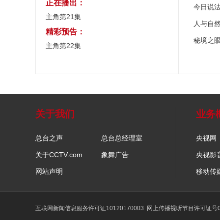
正在播出：
今日说
主角第21集
人与自
精彩预告：
秘境之
主角第22集
关于我们
业务
总台之声
总台总经理室
央视网
关于CCTV.com
象舞广告
央视影
网站声明
移动传
互联网新闻信息服务许可证10120170003
网上传播视听节目许可证号01