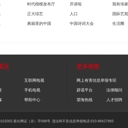
法
时代楷模发布厅
开讲啦
我有传
然
正大综艺
人口
国际艺
眼
典籍里的中国
中国诗词大会
生活圈
概况
更多链接
互联网电视
网上有害信息举报专区
音
手机电视
辟谣平台
法律顾问
媒
帮助中心
望海热线
人才招聘
02002 新出网证（京）字098号
违法和不良信息举报电话:010-88427865