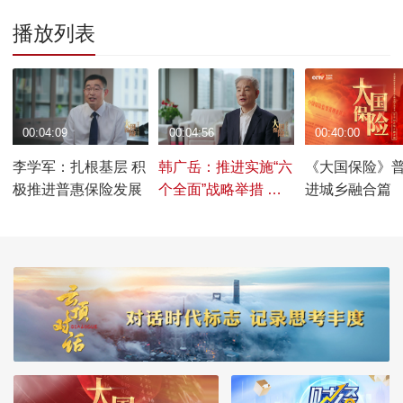
播放列表
00:04:09
00:04:56
00:40:00
李学军：扎根基层 积
韩广岳：推进实施“六
《大国保险》
极推进普惠保险发展
个全面”战略举措 加
进城乡融合篇
快打造一流险企