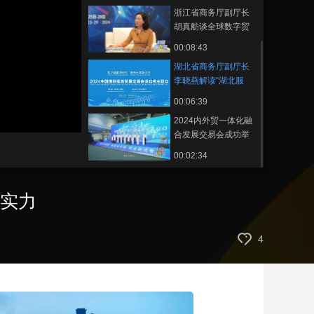
开拓国际市场
浙江省商务厅副厅长
艺术
汽车
数智
5G
产业+
胡真舫谈全球数字贸
易博览会走向专业
时尚
天气
才艺
网展
央央好物
00:08:43
化、市场化和国际化
湖北省商务厅副厅长
李晓燕解读“湖北服
务”数字化、智能化、
00:06:39
国际化的硬实力
2024内外贸一体化融
合发展交易会成功举
办
00:02:34
硬实力
4