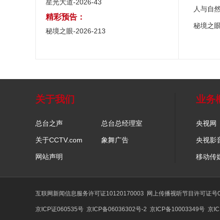
星光大道-2026-43
人与自
精彩预告：
秘境之
秘境之眼-2026-213
关于我们
业务
总台之声
总台总经理室
央视网
关于CCTV.com
象舞广告
央视影
网站声明
移动传
互联网新闻信息服务许可证10120170003
网上传播视听节目许可证号01
京ICP证060535号
京ICP备06036302号-2
京ICP备10003349号
京IC