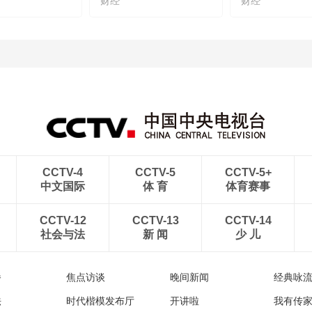
财经
财经
CCTV-4
CCTV-5
CCTV-5+
中文国际
体 育
体育赛事
CCTV-12
CCTV-13
CCTV-14
社会与法
新 闻
少 儿
播
焦点访谈
晚间新闻
经典咏
法
时代楷模发布厅
开讲啦
我有传