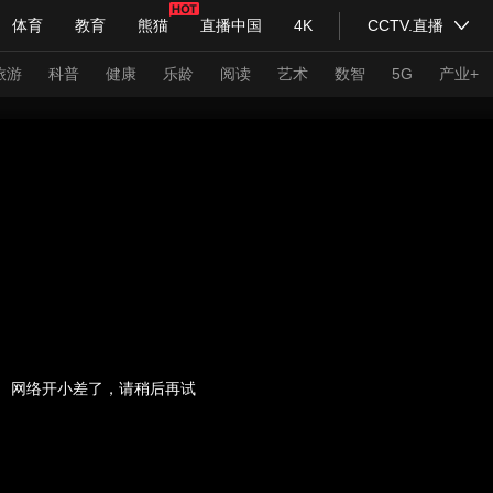
体育
教育
熊猫
直播中国
4K
CCTV.直播
式妙语
主持人
下载央视影音
热解读
天天学习
旅游
科普
健康
乐龄
阅读
艺术
数智
5G
产业+
纪录片网
国家大剧院
大型活动
科技
法治
文娱
人物
公益
图片
习式妙语
央视快评
央视网评
光华锐评
锋面
频道
VR/AR
4K专区
全景新闻
请入列
人生第一次
人生第二次
网络开小差了，请稍后再试
年冬奥会
CBA
NBA
中超
国足
国际足球
网球
综
体育江湖
文化体育
冰雪道路
足球道路