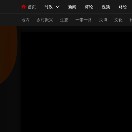
首页
时政
新闻
评论
视频
财经
人民领袖习近平
直播
海外频道
片库
iPanda
栏目大全
联播+
English
中国领导人
节目单
Монгол
听音
央视快评
微视频
习
地方
乡村振兴
生态
一带一路
央博
文化
总台春晚
网络春晚
共产党员网
秧纪录
新闻
国内
国际
评论
经济
军事
人民领袖习近平
联播+
热解读
天天学习
视频
小央视频
小央直播
直播中国
熊猫
现场
前线
比划
快看
蓝海中国
新兵
体育
直播
竞猜
2026年世界杯
2026
VIP会员
CCTV奥林匹克频道
生活体育大会