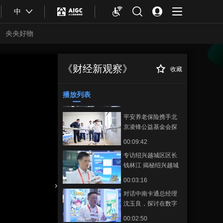
对话周黑鸭品牌创始
中
人周富裕
00:08:30
央央好物
工信部国际经济技术
合作中心工业经济研
究所所长田斌谈如何
00:08:51
《财经新观察》
收藏
构建中小企业出海长
湖北省商务厅副厅
正在播放
光大金融研究院揭牌
效生态链
长李晓燕解读“湖北服务”数字
成立
化、智能化、国际化的硬实力
播放列表
00:03:05
平安养老保险携手北
京凌锋公益基金会探
索“康复健康小屋”新模
00:09:42
式
专访绍兴越城区区长
钱林江 揭秘绍兴越城
低空经济腾飞秘诀
00:03:16
对话中南卡通总经理
合体育
亚冬会
沈玉良，探讨在数字
经济下中国动漫如何
00:02:50