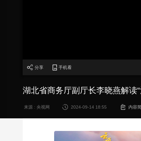
财经
教育
乡村振兴
生态环境
一带一路
大国智造
大国展会
大国保险
云顶对话
CCTV.节目官网
直播
节目单
栏目
片库
分享
手机看
湖北省商务厅副厅长李晓燕解读“
来源 : 央视网
2024-09-14 18:55
内容