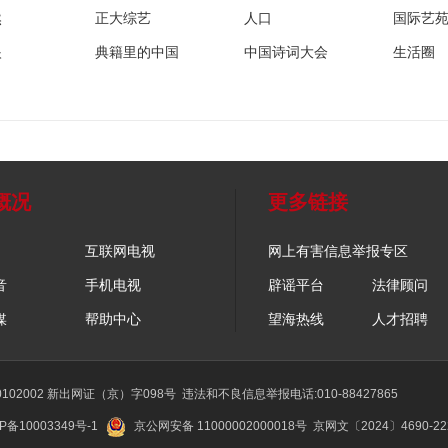
然
正大综艺
人口
国际艺
眼
典籍里的中国
中国诗词大会
生活圈
概况
更多链接
互联网电视
网上有害信息举报专区
音
手机电视
辟谣平台
法律顾问
媒
帮助中心
望海热线
人才招聘
02002 新出网证（京）字098号
违法和不良信息举报电话:010-88427865
P备10003349号-1
京公网安备 11000002000018号
京网文〔2024〕4690-2