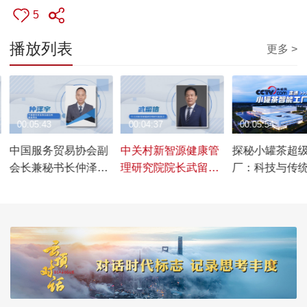
5
播放列表
更多 >
00:05:43
00:04:37
00:05:54
中国服务贸易协会副
中关村新智源健康管
探秘小罐茶超
会长兼秘书长仲泽
理研究院院长武留
厂：科技与传
宇：助力“一带一
信：通过发布健康管
融，只为一杯
路”沿线国家合作发
理蓝皮书，推动健康
茶
展，推动服务贸易高
管理与产业发展
质量发展