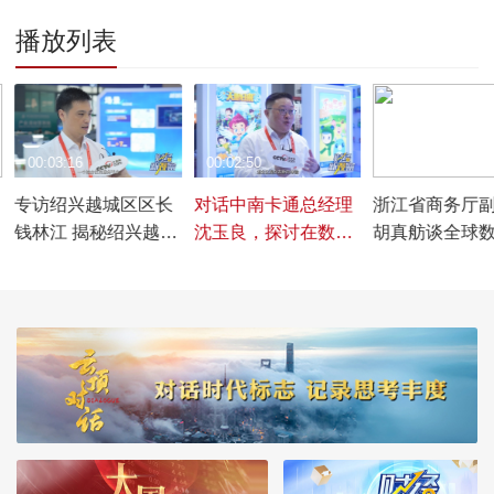
播放列表
00:03:16
00:02:50
00:08:43
专访绍兴越城区区长
对话中南卡通总经理
浙江省商务厅
钱林江 揭秘绍兴越城
沈玉良，探讨在数字
胡真舫谈全球
低空经济腾飞秘诀
经济下中国动漫如何
易博览会走向
开拓国际市场
化、市场化和