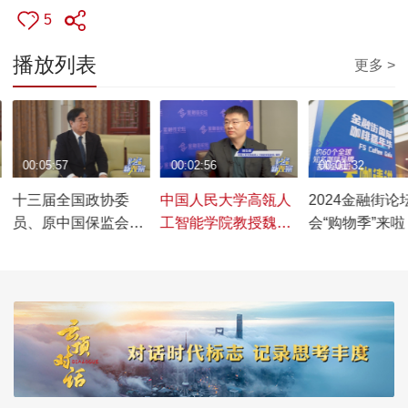
5
播放列表
更多 >
00:05:57
00:02:56
00:01:32
十三届全国政协委
中国人民大学高瓴人
2024金融街论
员、原中国保监会党
工智能学院教授魏哲
会“购物季”来
委副书记周延礼谈保
巍谈人工智能企业如
向广大市民发
险文化的传承与发展
何深化投融对接，借
福利
金融之力提升新型工
业化质效